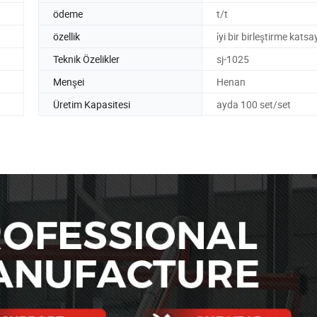
ödeme
t/t
özellik
i̇yi bir birleştirme katsa
Teknik Özelikler
sj-1025
Menşei
Henan
Üretim Kapasitesi
ayda 100 set/set