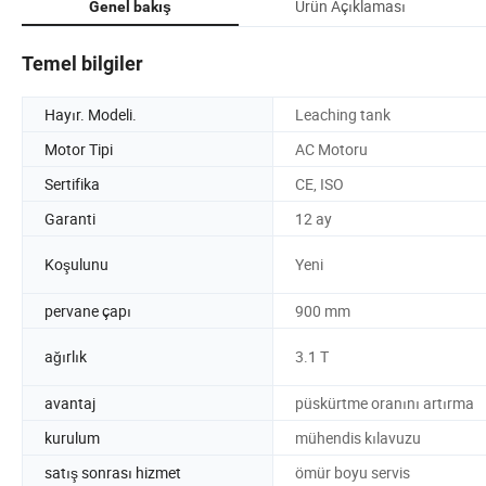
Ürün Açıklaması
Genel bakış
Temel bilgiler
Hayır. Modeli.
Leaching tank
Motor Tipi
AC Motoru
Sertifika
CE, ISO
Garanti
12 ay
Koşulunu
Yeni
pervane çapı
900 mm
ağırlık
3.1 T
avantaj
püskürtme oranını artırma
kurulum
mühendis kılavuzu
satış sonrası hizmet
ömür boyu servis