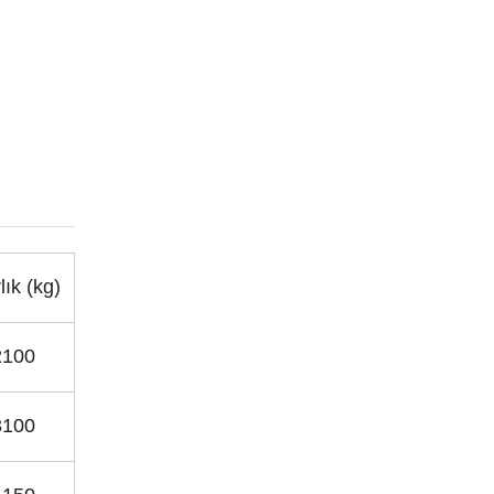
lık (kg)
2100
3100