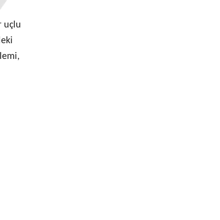
r uçlu
deki
şlemi,