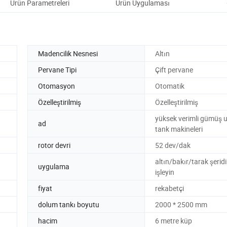
Ürün Parametreleri
Ürün Uygulaması
Ü
Madencilik Nesnesi
Altın
Pervane Tipi
Çift pervane
Otomasyon
Otomatik
Özelleştirilmiş
Özelleştirilmiş
yüksek verimli gümüş u
ad
tank makineleri
rotor devri
52 dev/dak
altın/bakır/tarak şeridi
uygulama
işleyin
fiyat
rekabetçi
dolum tankı boyutu
2000 * 2500 mm
hacim
6 metre küp