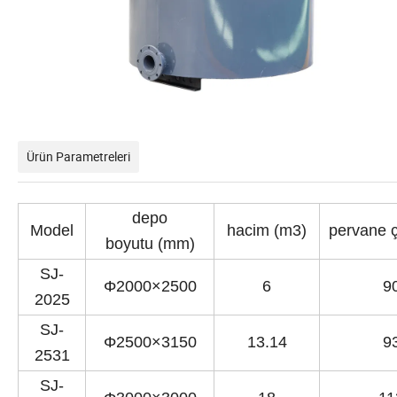
Ürün Parametreleri
depo
Model
hacim (m3)
pervane 
boyutu (mm)
SJ-
Φ2000×2500
6
9
2025
SJ-
Φ2500×3150
13.14
9
2531
SJ-