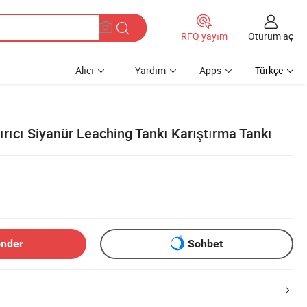
Oturum aç
RFQ yayım
Alıcı
Yardım
Apps
Türkçe
ırıcı Siyanür Leaching Tankı Karıştırma Tankı
önder
Sohbet