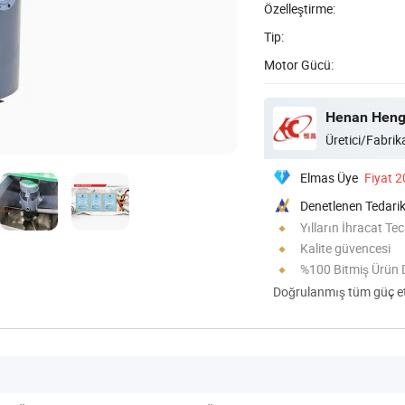
Özelleştirme:
Tip:
Motor Gücü:
Henan Hengt
Üretici/Fabrika
Elmas Üye
Fiyat 
Denetlenen Tedarik
Yılların İhracat Te
Kalite güvencesi
%100 Bitmiş Ürün 
Doğrulanmış tüm güç eti