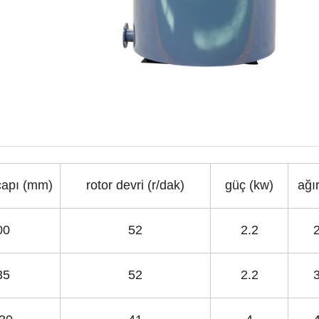
çapı (mm)
rotor devri (r/dak)
güç (kw)
ağır
00
52
2.2
35
52
2.2