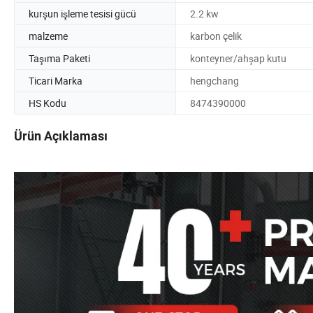
kurşun işleme tesisi gücü
2.2 kw
malzeme
karbon çelik
Taşıma Paketi
konteyner/ahşap kutu
Ticari Marka
hengchang
HS Kodu
8474390000
Ürün Açıklaması