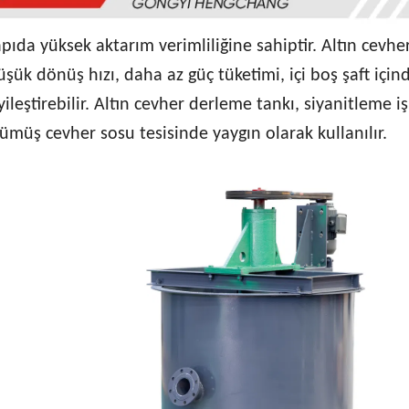
da yüksek aktarım verimliliğine sahiptir. Altın cevhe
üşük dönüş hızı, daha az güç tüketimi, içi boş şaft için
ileştirebilir. Altın cevher derleme tankı, siyanitleme i
gümüş cevher sosu tesisinde yaygın olarak kullanılır.