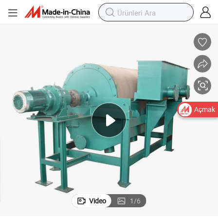
Açmak
Video
1
/
6