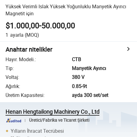
Yüksek Verimli Islak Yüksek Yoğunluklu Manyetik Ayırıcı
Magnetit için
$1.000,00-50.000,00
1
ayarla
(MOQ)
Anahtar nitelikler
Hayır. Modeli.
:
CTB
Tip
:
Manyetik Ayırıcı
Voltaj
:
380 V
Ağırlık
:
0.85-9t
Üretim Kapasitesi
:
ayda 300 set/set
Henan Hengtailong Machinery Co., Ltd
Üretici/Fabrika ve Ticaret Şirketi
Yılların İhracat Tecrübesi