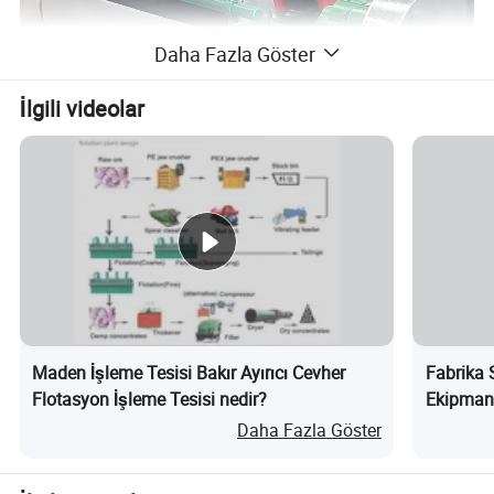
Daha Fazla Göster
İlgili videolar
Maden İşleme Tesisi Bakır Ayırıcı Cevher
Fabrika 
Flotasyon İşleme Tesisi nedir?
Ekipmanı
Kurşun C
Daha Fazla Göster
Madencil
nedir?