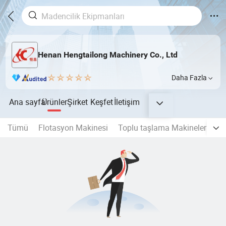
Henan Hengtailong Machinery Co., Ltd
Daha Fazla
Ana sayfa
Ürünler
Şirket
Keşfet
İletişim
Tümü
Flotasyon Makinesi
Toplu taşlama Makineleri
A