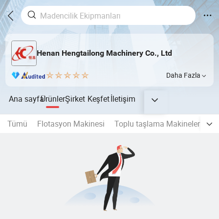
Henan Hengtailong Machinery Co., Ltd
Daha Fazla
Ana sayfa
Ürünler
Şirket
Keşfet
İletişim
Tümü
Flotasyon Makinesi
Toplu taşlama Makineleri
A