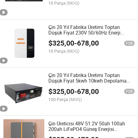
10 Parça
(MOQ)
Çin 20 Yıl Fabrika Üretimi Toptan
Düşük Fiyat 230V 50/60Hz Enerji
Depolama güneş Sistemi PV Pil Paketi
$
325,00
-
678,00
ile MSDS, UL38.3 İnverter
FOB
10 Parça
(MOQ)
Çin 20 Yıl Fabrika Üretimi Toptan
Düşük Fiyat 5kwh 10kwh Depolama
LiFePO4 Ev Güç Bataryası Güneş
$
325,00
-
678,00
Enerjili Ev Sistemi Ess Bataryası
FOB
100 Parça
(MOQ)
Çin Üreticisi 48V 51.2V 50ah 100ah
200ah LiFePO4 Güneş Enerjisi
Depolama Bataryası Tesla Montajlı