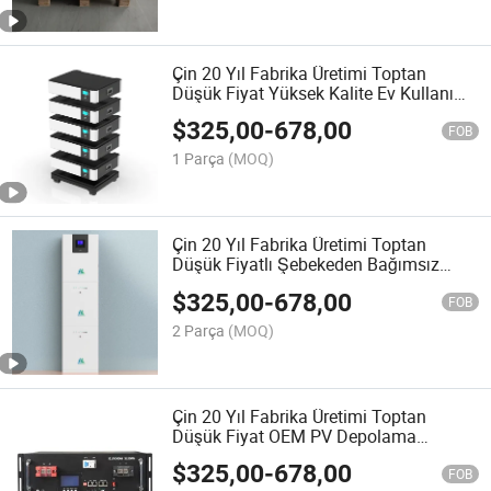
Çin 20 Yıl Fabrika Üretimi Toptan
Düşük Fiyat Yüksek Kalite Ev Kullanımı
Fotovoltaik Saf Sinüs Dalga Güneş
$
325,00
-
678,00
Enerjisi Jeneratörü Klima için
FOB
1 Parça
(MOQ)
Çin 20 Yıl Fabrika Üretimi Toptan
Düşük Fiyatlı Şebekeden Bağımsız
10kw 20kw 25kw 30kw 48V 100ah
$
325,00
-
678,00
LiFePO4 Pil Güneş Enerjisi Jeneratörü
FOB
ile Ev Enerji Depolama
2 Parça
(MOQ)
Çin 20 Yıl Fabrika Üretimi Toptan
Düşük Fiyat OEM PV Depolama
LiFePO4 51.2V 100ah Kabin Sistemi Ev
$
325,00
-
678,00
Güneş Pili
FOB