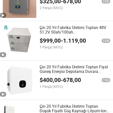
$
325,00
-
678,00
Powerwall Lityum İyon/Fosfat
FOB
Bataryalar ile
2 Parça
(MOQ)
Çin 20 Yıl Fabrika Üretimi Toptan 48V
51.2V 50ah/100ah
/200ah/300ah/400ah/500ah/600ah/80
$
999,00
-
1.119,00
Pil Lityum Depolama Pili
FOB
1 Parça
(MOQ)
Çin 20 Yıl Fabrika Üretimi Toptan Fiyat
Güneş Enerjisi Depolama Duvara
Monte 5kwh Güç Yedekleme Güneş
$
400,00
-
678,00
Sistemleri İnverter Batarya için LiFePO4
FOB
1 Parça
(MOQ)
Çin 20 Yıl Fabrika Üretimi Toptan
Düşük Fiyatlı Güç Kaynağı Lityum-Ion