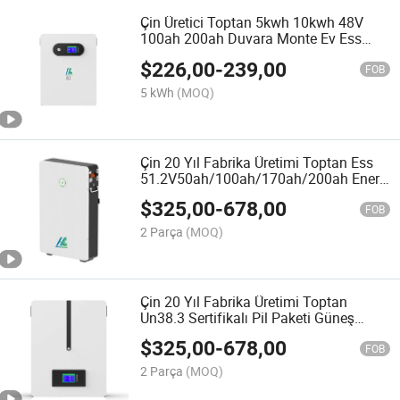
Çin Üretici Toptan 5kwh 10kwh 48V
100ah 200ah Duvara Monte Ev Ess
LFP Lityum Batarya Deye Growatt
$
226,00
-
239,00
Goodwe Sungrow Hibrit İnvertörlerle
FOB
Uyumlu
5 kWh
(MOQ)
Çin 20 Yıl Fabrika Üretimi Toptan Ess
51.2V50ah/100ah/170ah/200ah Enerji
Depolama Ev LiFePO4 Güç Duvarı
$
325,00
-
678,00
İnverter Batarya
FOB
2 Parça
(MOQ)
Çin 20 Yıl Fabrika Üretimi Toptan
Un38.3 Sertifikalı Pil Paketi Güneş
Enerjisi Depolama Ev Gücü Duvarı
$
325,00
-
678,00
Lityum İyon Pil
FOB
2 Parça
(MOQ)