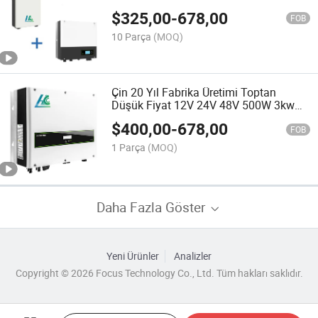
Pil Enerji Depolama LiFePO4 Pil Evi
$
325,00
-
678,00
Güneş Paneli Şarj Edilebilir Pil
FOB
10 Parça
(MOQ)
Çin 20 Yıl Fabrika Üretimi Toptan
Düşük Fiyat 12V 24V 48V 500W 3kw
5kw 8kw 10kw 15kw 20kw 30kw Saf
$
400,00
-
678,00
Sinüs Dalga Güç İnvertörü Akü
FOB
Dönüştürücü
1 Parça
(MOQ)
Daha Fazla Göster
Yeni Ürünler
Analizler
Copyright © 2026 Focus Technology Co., Ltd. Tüm hakları saklıdır.