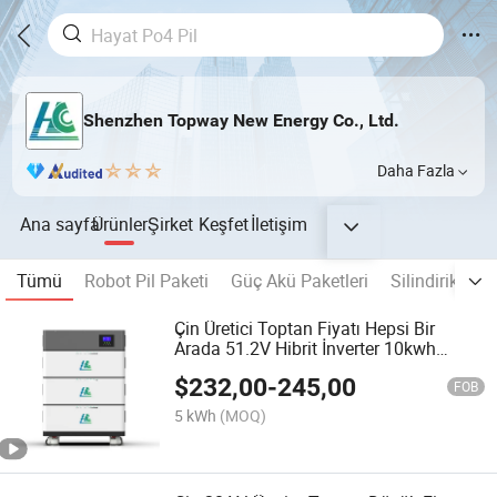
Shenzhen Topway New Energy Co., Ltd.
Daha Fazla
Ana sayfa
Ürünler
Şirket
Keşfet
İletişim
Tümü
Robot Pil Paketi
Güç Akü Paketleri
Silindirik Pil
Çin Üretici Toptan Fiyatı Hepsi Bir
Arada 51.2V Hibrit İnverter 10kwh
20kwh LiFePO4 Lityum Pil 48V 200ah
$
232,00
-
245,00
400ah Ev Güneş Enerjisi Depolama
FOB
Sistemi için
5 kWh
(MOQ)