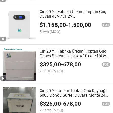
Çin 20 Yıl Fabrika Üretimi Toptan Güç
Duvarı 48V /51.2V
50ah/100ah/170ah/200ah BMS
$
1.158,00
-
1.500,00
LiFePO4 Pil Lityum-Ion Pil Lityum
FOB
Hücre Güneş Pili
5 kwh
(MOQ)
Çin 20 Yıl Fabrika Üretimi Toptan Güç
Güneş Sistemi ile 5kwh/10kwh/15kwh
LiFePO4 Pil Güneş Enerjisi Depolama
$
325,00
-
678,00
İstasyonu Hepsi Bir Arada Güç Pili
FOB
2 Parça
(MOQ)
Çin 20 Yıl Üretim Toptan Güç Kaynağı
5000 Döngü Süresi Duvara Monte 24V
48V 100ah 150ah 200ah Ess PV
$
325,00
-
678,00
Batarya
FOB
2 Parça
(MOQ)