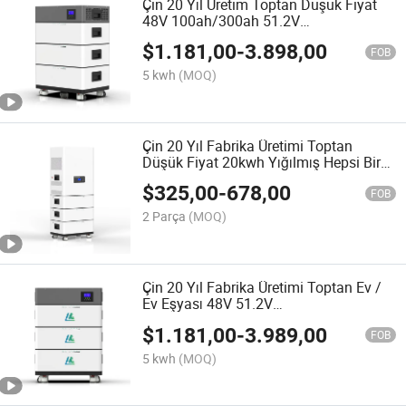
Çin 20 Yıl Üretim Toptan Düşük Fiyat
48V 100ah/300ah 51.2V
200ah/400ah/500ah Şarj Edilebilir
$
1.181,00
-
3.898,00
Hibrit Güneş Sistemi LiFePO4 İnverter
FOB
Ev Yığılabilir Pil
5 kwh
(MOQ)
Çin 20 Yıl Fabrika Üretimi Toptan
Düşük Fiyat 20kwh Yığılmış Hepsi Bir
Arada Güneş LiFePO4 Pil Yığılabilir
$
325,00
-
678,00
Hibrit Pil Güneş Evi Lityum Pili
FOB
2 Parça
(MOQ)
Çin 20 Yıl Fabrika Üretimi Toptan Ev /
Ev Eşyası 48V 51.2V
100ah/200ah/300ah/400ah/500ah/600
$
1.181,00
-
3.989,00
Lityum İyon Yığılabilir Depolama Güneş
FOB
Pili Bataryası
5 kwh
(MOQ)