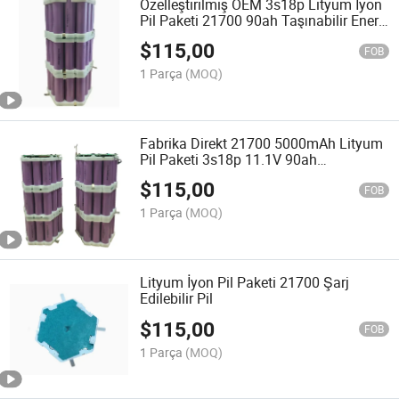
Özelleştirilmiş OEM 3s18p Lityum İyon
Pil Paketi 21700 90ah Taşınabilir Enerji
Depolama için
$
115,00
FOB
1 Parça
(MOQ)
Fabrika Direkt 21700 5000mAh Lityum
Pil Paketi 3s18p 11.1V 90ah
Özelleştirilmiş Çözüm
$
115,00
FOB
1 Parça
(MOQ)
Lityum İyon Pil Paketi 21700 Şarj
Edilebilir Pil
$
115,00
FOB
1 Parça
(MOQ)