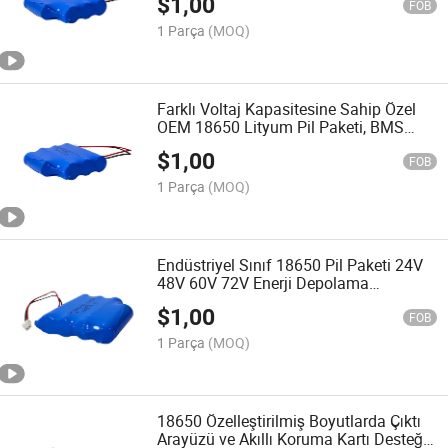
$
1,00
Depolama Sistemleri için
FOB
Özelleştirilmiştir
1 Parça
(MOQ)
Farklı Voltaj Kapasitesine Sahip Özel
OEM 18650 Lityum Pil Paketi, BMS
Bluetooth ve Su Geçirmez Tasarım
$
1,00
Mevcuttur
FOB
1 Parça
(MOQ)
Endüstriyel Sınıf 18650 Pil Paketi 24V
48V 60V 72V Enerji Depolama
Uygulamaları için Özel Lityum İyon Pil
$
1,00
Modülü
FOB
1 Parça
(MOQ)
18650 Özelleştirilmiş Boyutlarda Çıktı
Arayüzü ve Akıllı Koruma Kartı Desteği