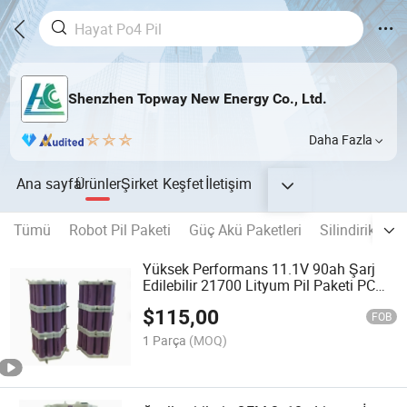
Shenzhen Topway New Energy Co., Ltd.
Daha Fazla
Ana sayfa
Ürünler
Şirket
Keşfet
İletişim
Tümü
Robot Pil Paketi
Güç Akü Paketleri
Silindirik Pil
Yüksek Performans 11.1V 90ah Şarj
Edilebilir 21700 Lityum Pil Paketi PCM
Koruması ile
$
115,00
FOB
1 Parça
(MOQ)