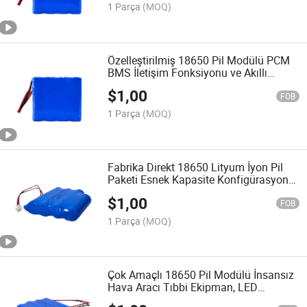
1 Parça
(MOQ)
Özelleştirilmiş 18650 Pil Modülü PCM
BMS İletişim Fonksiyonu ve Akıllı
Cihazlar için Çeşitli Kapasite
$
1,00
Seçenekleri ile
FOB
1 Parça
(MOQ)
Fabrika Direkt 18650 Lityum İyon Pil
Paketi Esnek Kapasite Konfigürasyonu
ve Özel Pil Paketi Montaj Hizmeti
$
1,00
FOB
1 Parça
(MOQ)
Çok Amaçlı 18650 Pil Modülü İnsansız
Hava Aracı Tıbbi Ekipman, LED
Aydınlatma ve Taşınabilir Enerji