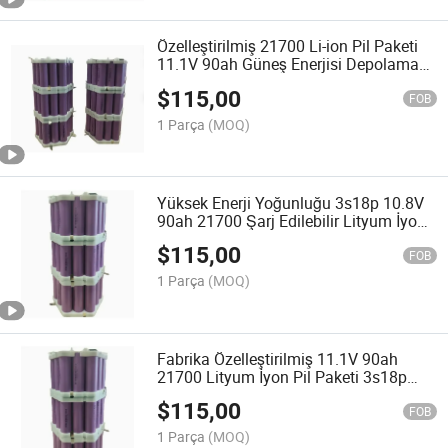
Özelleştirilmiş 21700 Li-ion Pil Paketi
11.1V 90ah Güneş Enerjisi Depolama
Sistemi için Şarj Edilebilir Lityum Pil
$
115,00
FOB
1 Parça
(MOQ)
Yüksek Enerji Yoğunluğu 3s18p 10.8V
90ah 21700 Şarj Edilebilir Lityum İyon
Pil Paketi Taşınabilir Güç İstasyonu için
$
115,00
FOB
1 Parça
(MOQ)
Fabrika Özelleştirilmiş 11.1V 90ah
21700 Lityum İyon Pil Paketi 3s18p
Şarj Edilebilir Li-ion Pil 5000mAh
$
115,00
Hücreleri ile Dış Mekan Enerji
FOB
Depolama Sistemi
1 Parça
(MOQ)