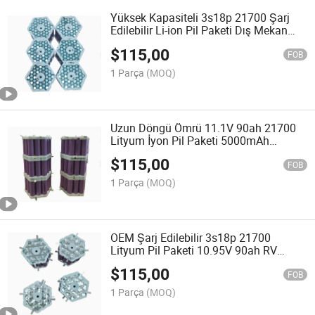
Yüksek Kapasiteli 3s18p 21700 Şarj
Edilebilir Li-ion Pil Paketi Dış Mekan
Güç Kaynağı için
$
115,00
FOB
1 Parça
(MOQ)
Uzun Döngü Ömrü 11.1V 90ah 21700
Lityum İyon Pil Paketi 5000mAh
Hücreleri için Ess
$
115,00
FOB
1 Parça
(MOQ)
OEM Şarj Edilebilir 3s18p 21700
Lityum Pil Paketi 10.95V 90ah RV
Deniz ve Yedek Güç için
$
115,00
FOB
1 Parça
(MOQ)