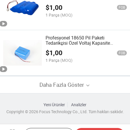
ile Şarj Edilebilir Lityum Pil Modülü
$
1,00
FOB
1 Parça
(MOQ)
Profesyonel 18650 Pil Paketi
Tedarikçisi Özel Voltaj Kapasite
Bağlantı ve İletişim Protokolü Pil
$
1,00
Çözümü
FOB
1 Parça
(MOQ)
Daha Fazla Göster
Yeni Ürünler
Analizler
Copyright © 2026 Focus Technology Co., Ltd. Tüm hakları saklıdır.