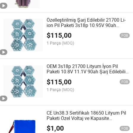
Özelleştirilmiş Şarj Edilebilir 21700 Li-
ion Pil Paketi 3s18p 10.95V 90ah
Yüksek Kapasiteli Lityum Pil Yedek Güç
$
115,00
Kaynağı Ess RV Deniz Sistemi için
FOB
1 Parça
(MOQ)
OEM 3s18p 21700 Lityum İyon Pil
Paketi 10.8V 11.1V 90ah Şarj Edilebilir
Li-ion Pil 5000mAh Hücreleri Güneş
$
115,00
Enerjisi Depolama ve Taşınabilir Güç
FOB
İstasyonu için
1 Parça
(MOQ)
CE Un38.3 Sertifikalı 18650 Lityum Pil
Paketi Özel Voltaj ve Kapasite
Yenilenebilir Pil Modülü Üreticisi
$
1,00
FOB