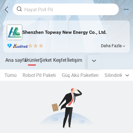
Shenzhen Topway New Energy Co., Ltd.
Daha Fazla
Ana sayfa
Ürünler
Şirket
Keşfet
İletişim
Tümü
Robot Pil Paketi
Güç Akü Paketleri
Silindirik Pil