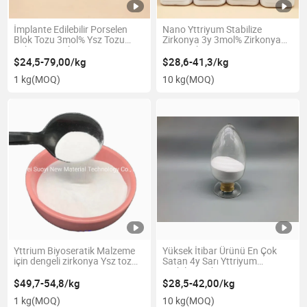
İmplante Edilebilir Porselen
Nano Yttriyum Stabilize
Blok Tozu 3mol% Ysz Tozu
Zirkonya 3y 3mol% Zirkonya
Zirkonyum Oksit Yttriyum
Tozu Zirkonya Diş Tozu
Stabilize Zirkonya Tozu
Zirkonyum Seramik Tozu
$24,5-79,00/kg
$28,6-41,3/kg
Rekabetçi Fiyat ile
1 kg
(MOQ)
10 kg
(MOQ)
Yttrium Biyoseratik Malzeme
Yüksek İtibar Ürünü En Çok
için dengeli zirkonya Ysz toz
Satan 4y Sarı Yttriyum
Boya
Stabilize Zirkonya Tozu
$49,7-54,8/kg
$28,5-42,00/kg
1 kg
(MOQ)
10 kg
(MOQ)