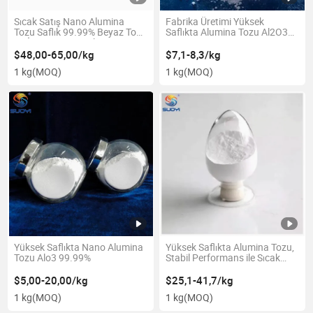
Sıcak Satış Nano Alumina
Fabrika Üretimi Yüksek
Tozu Saflık 99.99% Beyaz Toz
Saflıkta Alumina Tozu Al2O3
En İyi Fiyat Seramik
99.99%
$48,00-65,00/kg
$7,1-8,3/kg
1 kg
(MOQ)
1 kg
(MOQ)
Yüksek Saflıkta Nano Alumina
Yüksek Saflıkta Alumina Tozu,
Tozu Alo3 99.99%
Stabil Performans ile Sıcak
Satış 99.9%
$5,00-20,00/kg
$25,1-41,7/kg
1 kg
(MOQ)
1 kg
(MOQ)