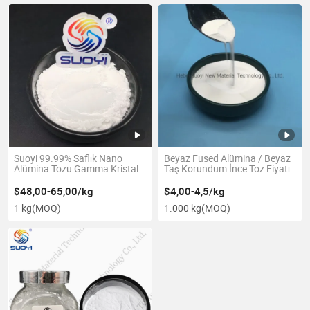
Suoyi 99.99% Saflık Nano
Beyaz Fused Alümina / Beyaz
Alümina Tozu Gamma Kristal
Taş Korundum İnce Toz Fiyatı
Aşaması Fabrika Fiyatı
$48,00-65,00/kg
$4,00-4,5/kg
1 kg
(MOQ)
1.000 kg
(MOQ)