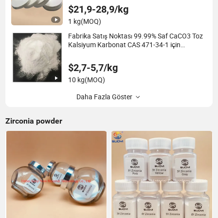
$21,9-28,9/kg
1 kg
(MOQ)
Fabrika Satış Noktası 99.99% Saf CaCO3 Toz
Kalsiyum Karbonat CAS 471-34-1 için
Çimento
$2,7-5,7/kg
10 kg
(MOQ)
Daha Fazla Göster
Zirconia powder