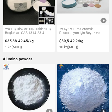
Ysz Diş Blokları Diş Diskleri Diş
3y 4y 5y Tüm Seramik
Boşlukları CAS 1314-23-4
Restorasyon için Beyaz ve
Sıcak Satışta Sy
Renkli Zirkonya Tozu
$35,38-42,45/kg
$39,5-42,2/kg
1 kg
(MOQ)
10 kg
(MOQ)
Alumina powder