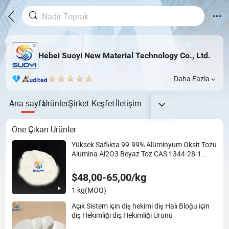
Hebei Suoyi New Material Technology Co., Ltd.
Daha Fazla
Ana sayfa
Ürünler
Şirket
Keşfet
İletişim
Öne Çıkan Ürünler
Yüksek Saflıkta 99.99% Alüminyum Oksit Tozu
Alumina Al2O3 Beyaz Toz CAS 1344-28-1
Satışta
$48,00-65,00/kg
1 kg
(MOQ)
Açık Sistem için diş hekimi diş Halı Bloğu için
diş Hekimliği diş Hekimliği Ürünü