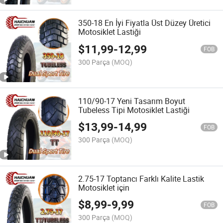
350-18 En İyi Fiyatla Üst Düzey Üretici
Motosiklet Lastiği
$
11,99
-
12,99
FOB
300 Parça
(MOQ)
110/90-17 Yeni Tasarım Boyut
Tubeless Tipi Motosiklet Lastiği
$
13,99
-
14,99
FOB
300 Parça
(MOQ)
2.75-17 Toptancı Farklı Kalite Lastik
Motosiklet için
$
8,99
-
9,99
FOB
300 Parça
(MOQ)