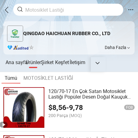
QINGDAO HAICHUAN RUBBER CO., LTD
Daha Fazla
Ana sayfa
Ürünler
Şirket
Keşfet
İletişim
Tümü
MOTOSİKLET LASTİĞİ
120/70-17 En Çok Satan Motosiklet
Lastiği Popüler Desen Doğal Kauçuk
Motosiklet Lastiği
$
8,56
-
9,78
FOB
200 Parça
(MOQ)