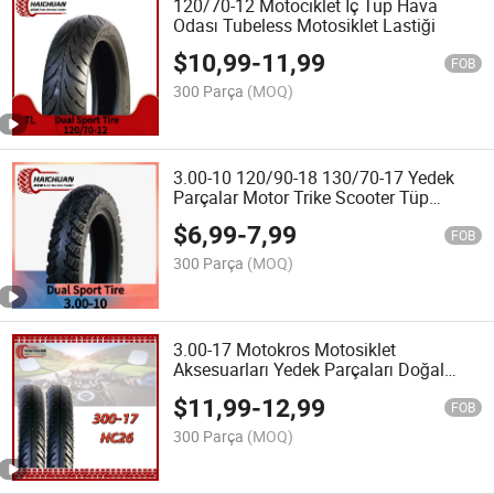
120/70-12 Motociklet İç Tüp Hava
Odası Tubeless Motosiklet Lastiği
$
10,99
-
11,99
FOB
300 Parça
(MOQ)
3.00-10 120/90-18 130/70-17 Yedek
Parçalar Motor Trike Scooter Tüp
Tüpsüz Motosiklet Lastiği
$
6,99
-
7,99
FOB
300 Parça
(MOQ)
3.00-17 Motokros Motosiklet
Aksesuarları Yedek Parçaları Doğal
Kauçuk Motosiklet Lastiği 2.50-17 2.75-
$
11,99
-
12,99
17 3.00-18
FOB
300 Parça
(MOQ)