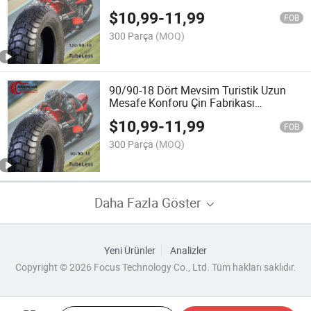
Motosiklet Çamur Motosiklet Lastiği
$
10,99
-
11,99
FOB
300 Parça
(MOQ)
90/90-18 Dört Mevsim Turistik Uzun
Mesafe Konforu Çin Fabrikası
Motosiklet Lastiği
$
10,99
-
11,99
FOB
300 Parça
(MOQ)
Daha Fazla Göster
Yeni Ürünler
Analizler
Copyright © 2026 Focus Technology Co., Ltd. Tüm hakları saklıdır.