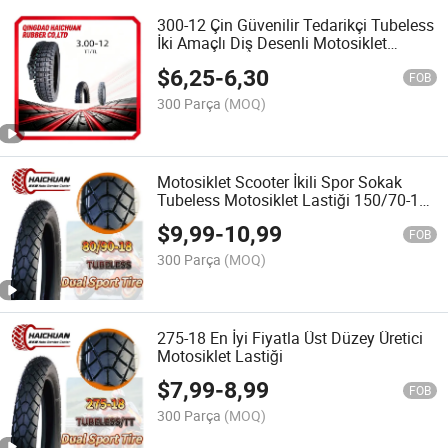
300-12 Çin Güvenilir Tedarikçi Tubeless
İki Amaçlı Diş Desenli Motosiklet
Lastiği
$
6,25
-
6,30
FOB
300 Parça
(MOQ)
Motosiklet Scooter İkili Spor Sokak
Tubeless Motosiklet Lastiği 150/70-17
160/60-17 140/70-17 80/90-18
$
9,99
-
10,99
FOB
300 Parça
(MOQ)
275-18 En İyi Fiyatla Üst Düzey Üretici
Motosiklet Lastiği
$
7,99
-
8,99
FOB
300 Parça
(MOQ)