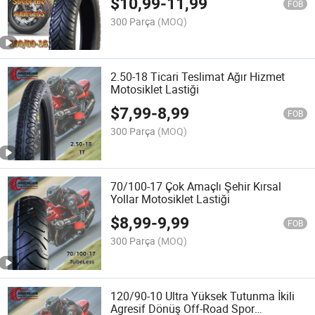
$
10,99
-
11,99
FOB
300 Parça
(MOQ)
2.50-18 Ticari Teslimat Ağır Hizmet
Motosiklet Lastiği
$
7,99
-
8,99
FOB
300 Parça
(MOQ)
70/100-17 Çok Amaçlı Şehir Kırsal
Yollar Motosiklet Lastiği
$
8,99
-
9,99
FOB
300 Parça
(MOQ)
120/90-10 Ultra Yüksek Tutunma İkili
Agresif Dönüş Off-Road Spor