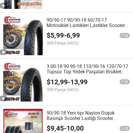
90/90-17 90/90-18 60/70-17
Motosiklet Lastikleri Lastikler Scooter
Motorbike Tubeless Motosiklet Lastığı
$
5,99
-
6,99
FOB
300 Parça
(MOQ)
3.00-18 90.90-18 110/90-16 120/70-17
Tüpsüz Tüp Yedek Parçaları Bisiklet
ATV Motosiklet Lastiği
$
12,99
-
13,99
FOB
300 Parça
(MOQ)
90/90-18 Yeni 6pr Naylon Düşük
Basınçlı Scooter Lastiği Scooter
Tubeless Motosiklet Lastiği
$
9,45
-
10,00
FOB