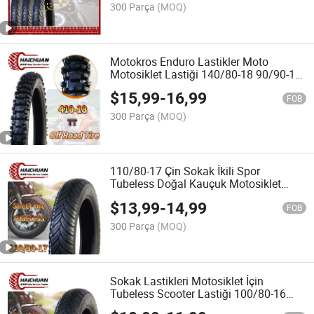
300 Parça
(MOQ)
Motokros Enduro Lastikler Moto
Motosiklet Lastiği 140/80-18 90/90-18
275-18 300-18 325-18 410-18
$
15,99
-
16,99
FOB
300 Parça
(MOQ)
110/80-17 Çin Sokak İkili Spor
Tubeless Doğal Kauçuk Motosiklet
Lastiği 110/70-17 110/90-17
$
13,99
-
14,99
FOB
300 Parça
(MOQ)
Sokak Lastikleri Motosiklet İçin
Tubeless Scooter Lastiği 100/80-16
90/90-17 90/90-18