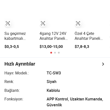
Işıkları Vinç
Anahtar Paneli
kapa Anahtar
Araba Deniz RV
Paneli Voltmetreli
Kamyon Karavan
Çift USB Araba
Araçları için
Şarj Paneli
Su geçirmez
4gang 12V 24V
Özel 4 Çete
kabartmalı
Anahtar Paneli
Anahtar Paneli
membran panel
Alüminyum Su
USB Type C USB
$0,3-0,5
$13,00-15,00
$7,8-8,3
LED göstergesi ve
Geçirmez Bot
a Şarj İstasyonu
çamaşır makinesi
Kontrol Paneli
LED Dijital Voltaj
kontrol ünitesi
LED Voltmetre
Göstergesi ile
için pet membran
Bot IP66 Deniz
Deniz Araçları
Hızlı Ayrıntılar
anahtarı tam
Anahtar Paneli
Otomotiv RV Su
boyutunda
Geçirmez Anahtar
Hayır. Modeli.:
TC-SW3
Paneli
Renk:
Siyah
Bağlantı:
Kablolu
Fonksiyon:
APP Kontrol, Uzaktan Kumanda,
Güvenlik