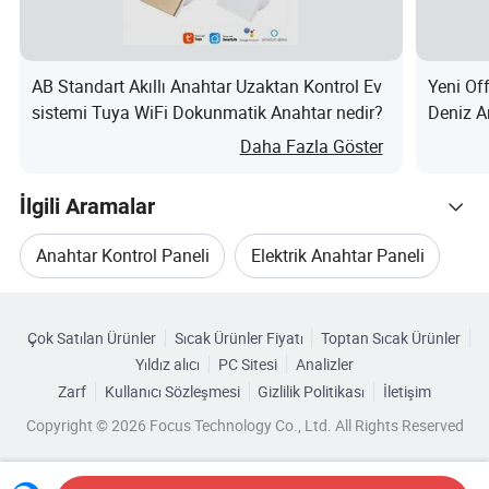
Hizmetlerimiz
1.5 yıllık garanti sağlayın.
AB Standart Akıllı Anahtar Uzaktan Kontrol Ev
Yeni Of
2.Nakliye hizmetleri sağlayın ve müşterilere
nakliye
sistemi Tuya WiFi Dokunmatik Anahtar nedir?
Deniz A
düzenlemelerinde yardımcı olun.
Daha Fazla Göster
3.müşterilere reklam ve tanıtım konularında yardımcı
olmak için ürün pazarlama görüntüleri ve tasarım
İlgili Aramalar
hizmetleri sağlayın
Anahtar Kontrol Paneli
Elektrik Anahtar Paneli
4.Özel hizmet: Müşteri ihtiyaçlarına göre yeni ürünler
tasarlayın ve geliştirin ve logoları özelleştirin
Kategorilere Göre Gözat
Güç Anahtar Paneli
Elektrik Panosu Anahtarı
ve ambalaj kutuları.
Çok Satılan Ürünler
Sıcak Ürünler Fiyatı
Toptan Sıcak Ürünler
5.12 saat içinde yanıt verme ve müşterilerin sorunları
Yıldız alıcı
PC Sitesi
Analizler
Anahtar Panel Kutusu
çözmelerine yardımcı olma taahhüdü.
Zarf
Kullanıcı Sözleşmesi
Gizlilik Politikası
İletişim
Copyright © 2026 Focus Technology Co., Ltd. All Rights Reserved
Paketleme ve Teslimat
Dokunmatik Anahtar Paneli
Paket Boyutu
42 * 32 * 42.5