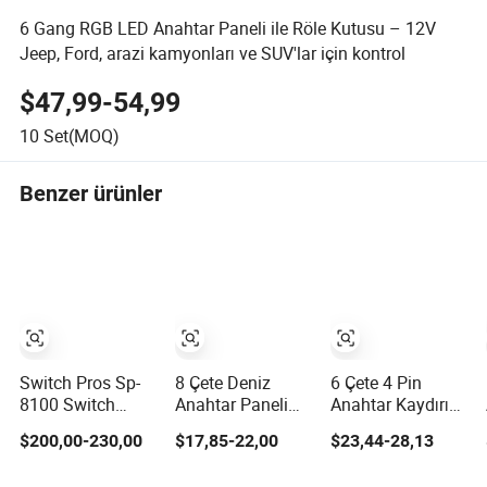
6 Gang RGB LED Anahtar Paneli ile Röle Kutusu – 12V
Jeep, Ford, arazi kamyonları ve SUV'lar için kontrol
$47,99-54,99
10
Set(MOQ)
Benzer ürünler
Switch Pros Sp-
8 Çete Deniz
6 Çete 4 Pin
8100 Switch
Anahtar Paneli
Anahtar Kaydırıcı
Panel Sistemi
12V SPST Mavi
Deniz Suya
$200,00-230,00
$17,85-22,00
$23,44-28,13
Jeep Wrangler Jk
LED Işık Su
Dayanıklı Çift
Kamyon LED
Geçirmez Bot
LED Kaydırıcı aç-