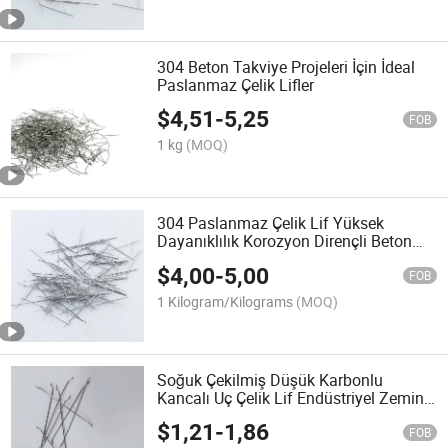
304 Beton Takviye Projeleri İçin İdeal
Paslanmaz Çelik Lifler
$
4,51
-
5,25
FOB
1 kg
(MOQ)
304 Paslanmaz Çelik Lif Yüksek
Dayanıklılık Korozyon Dirençli Beton
Takviyesi
$
4,00
-
5,00
FOB
1 Kilogram/Kilograms
(MOQ)
Soğuk Çekilmiş Düşük Karbonlu
Kancalı Uç Çelik Lif Endüstriyel Zemin
Paving için
$
1,21
-
1,86
FOB