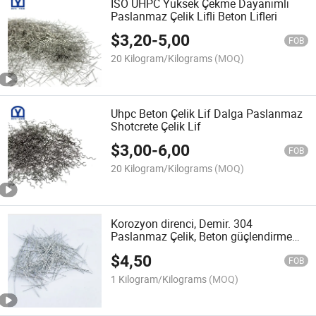
ISO UHPC Yüksek Çekme Dayanımlı
Paslanmaz Çelik Lifli Beton Lifleri
$
3,20
-
5,00
FOB
20 Kilogram/Kilograms
(MOQ)
Uhpc Beton Çelik Lif Dalga Paslanmaz
Shotcrete Çelik Lif
$
3,00
-
6,00
FOB
20 Kilogram/Kilograms
(MOQ)
Korozyon direnci, Demir. 304
Paslanmaz Çelik, Beton güçlendirme
için Fiber
$
4,50
FOB
1 Kilogram/Kilograms
(MOQ)