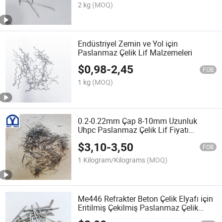
2 kg
(MOQ)
Endüstriyel Zemin ve Yol için
Paslanmaz Çelik Lif Malzemeleri
$
0,98
-
2,45
FOB
1 kg
(MOQ)
0.2-0.22mm Çap 8-10mm Uzunluk
Uhpc Paslanmaz Çelik Lif Fiyatı
Takviye Betonu
$
3,10
-
3,50
FOB
1 Kilogram/Kilograms
(MOQ)
Me446 Refrakter Beton Çelik Elyafı için
Eritilmiş Çekilmiş Paslanmaz Çelik
Elyaf