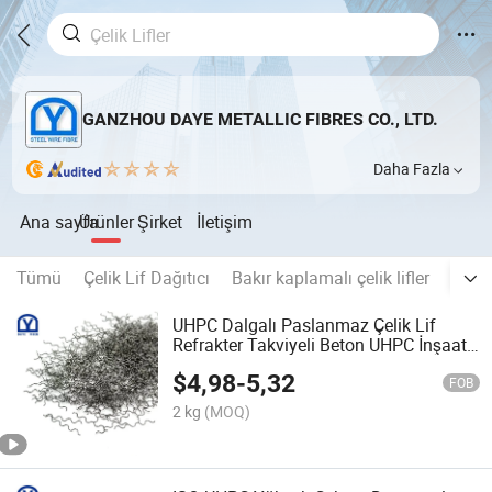
GANZHOU DAYE METALLIC FIBRES CO., LTD.
Daha Fazla
Ana sayfa
Ürünler
Şirket
İletişim
Tümü
Çelik Lif Dağıtıcı
Bakır kaplamalı çelik lifler
Diğer
UHPC Dalgalı Paslanmaz Çelik Lif
Refrakter Takviyeli Beton UHPC İnşaat
Malzemeleri
$
4,98
-
5,32
FOB
2 kg
(MOQ)