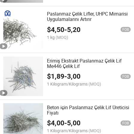
Paslanmaz Çelik Lifler, UHPC Mimarisi
Uygulamalarını Artırır
$
4,50
-
5,20
FOB
1 kg
(MOQ)
Erimiş Ekstrakt Paslanmaz Çelik Lif
Me446 Çelik Lif
$
1,89
-
3,00
FOB
1 Kilogram/Kilograms
(MOQ)
Beton için Paslanmaz Çelik Lif Üreticisi
Fiyatı
$
4,00
-
5,00
FOB
1 Kilogram/Kilograms
(MOQ)