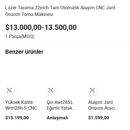
Lazer Tarama 22inch Tam Otomatik Alaşım CNC Jant
Onarım Torna Makinesi
$13.000,00-13.500,00
1
Parça(MOQ)
Benzer ürünler
Yüksek Kalite
Çin Awr28SL
Alaşım Jant
Wrm28h-S CNC
Eğimli Yatak
Onarım Aracı
Yatay Torna
Otomatik Alaşım
Eğilmiş Mag Jant
$15.199,00
Anlaşmalı
$1.599,00
Elmas Kesim
Jant Onarım CNC
Düzeltme
Alaşım Jant
Torna Tezgahı
Makinesi Fiyatı