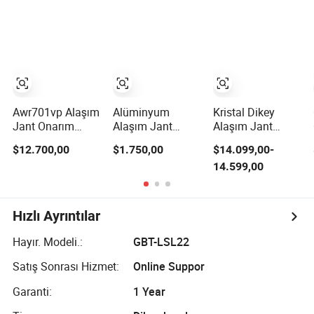
Onarım Makinesi
Ars30
Awr701vp Alaşım
Alüminyum
Kristal Dikey
Jant Onarım
Alaşım Jant
Alaşım Jant
Makinesi Elmas
Onarım Makinesi
Onarım Makinesi
$12.700,00
$1.750,00
$14.099,00-
Kesim Aletleri ile
Ars30 Torna ve
ve Elmas Kesim
14.599,00
Otomatik
Parlatma ile
Alaşım Jant
Optimizasyon
Onarım Makinesi
Fiyatı Awr802vp
Hızlı Ayrıntılar
Hayır. Modeli.:
GBT-LSL22
Satış Sonrası Hizmet:
Online Suppor
Garanti:
1 Year