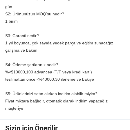
gün
S2: Ürününüzün MOQ'su nedir?
1 birim
S3: Garanti nedir?
1 yıl boyunca, çok sayıda yedek parça ve eğitim sunacağız
çalışma ve bakım
S4: Ödeme şartlarınız nedir?
%<$10000,100 advancea (T/T veya kredi kartı)
teslimattan önce <%40000,30 ilerleme ve bakiye
S5: Ürünlerinizi satın alırken indirim alabilir miyim?
Fiyat miktara bağlıdır, otomatik olarak indirim yapacağız
müşteri̇ye
Sizin için Önerilir