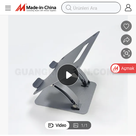
ndı Tutucu
Fabrika OEM ODM Dayanıklı Alüminyum Alaşım Ayarlanabilir Laptop Sta
Açmak
Video
1
/
1