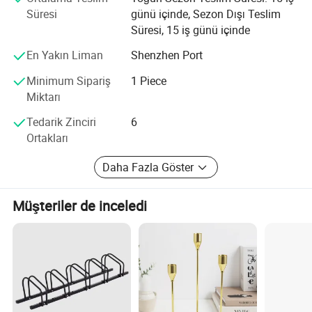
Süresi
günü içinde, Sezon Dışı Teslim
Mevcut malzemeler: Pirinç, hafif çelik Çelik alaşım,
Süresi, 15 iş günü içinde
paslanmaz çelik ve demir, alüminyum, çinko plaka,
sentetik taş, cam elyaf;
En Yakın Liman
Shenzhen Port
Minimum Sipariş
1 Piece
CNC torna, freze, taşlama, diğer işleme, damgalama, Lazer
Miktarı
kesim ve sıcak pres ve Yüzey Kaplama.
Tedarik Zinciri
6
OEM siparişleri hoş karşılanır bize Ulaşın lf Yeni projeniz
Ortakları
var.
Daha Fazla Göster
Lütfen DWG 2B veya 3B teknik resminizi (STP, IGS) bize
gönderin. Teklifinizi 24 saat içinde referans için
hazırlayacağız.
Müşteriler de inceledi