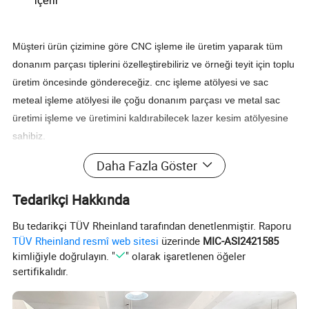
içerir
Müşteri ürün çizimine göre CNC işleme ile üretim yaparak tüm
donanım parçası tiplerini özelleştirebiliriz ve örneği teyit için toplu
üretim öncesinde göndereceğiz. cnc işleme atölyesi ve sac
meteal işleme atölyesi ile çoğu donanım parçası ve metal sac
üretimi işleme ve üretimini kaldırabilecek lazer kesim atölyesine
sahibiz.
Daha Fazla Göster
Tedarikçi Hakkında
Ürün Parametreleri
Bu tedarikçi TÜV Rheinland tarafından denetlenmiştir. Raporu
Ürün adı
Alüminyum Alaşım ayarlanabilir Dizüstü Bilgisayar Tablet Standı
TÜV Rheinland resmî web sitesi
üzerinde
MIC-ASI2421585
kimliğiyle doğrulayın. "
" olarak işaretlenen öğeler
Malzeme
Alüminyum Alaşım
sertifikalıdır.
Sığdırma Tipi
10 inç - 18 inç Dizüstü Bilgisayar