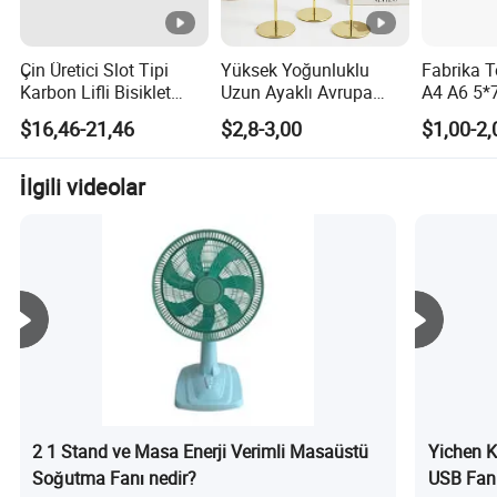
Çin Üretici Slot Tipi
Yüksek Yoğunluklu
Fabrika T
Karbon Lifli Bisiklet
Uzun Ayaklı Avrupa
A4 A6 5*7 
Zemin Garaj Standı
Retro Mumluk Ev
Stand L Ş
$16,46-21,46
$2,8-3,00
$1,00-2,
Tutucu
Dekorasyonu için Mum
İşaret Tu
Tutucu
Üstü Eğik
İşaret Tu
İlgili videolar
2 1 Stand ve Masa Enerji Verimli Masaüstü
Yichen Ka
Soğutma Fanı nedir?
USB Fan v