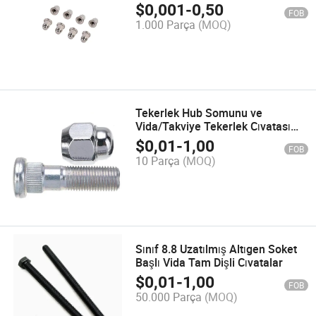
Krom
$
0,001
-
0,50
FOB
1.000 Parça
(MOQ)
Tekerlek Hub Somunu ve
Vida/Takviye Tekerlek Cıvatası
için S Ubaru
$
0,01
-
1,00
FOB
10 Parça
(MOQ)
Sınıf 8.8 Uzatılmış Altıgen Soket
Başlı Vida Tam Dişli Cıvatalar
$
0,01
-
1,00
FOB
50.000 Parça
(MOQ)