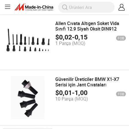
Allen Cıvata Altıgen Soket Vida
Sınıfı 12.9 Siyah Oksit DIN912
$
0,02
-
0,15
FOB
1 Parça
(MOQ)
Güvenilir Üreticiler BMW X1-X7
Serisi için Jant Cıvataları
$
0,01
-
1,00
FOB
10 Parça
(MOQ)