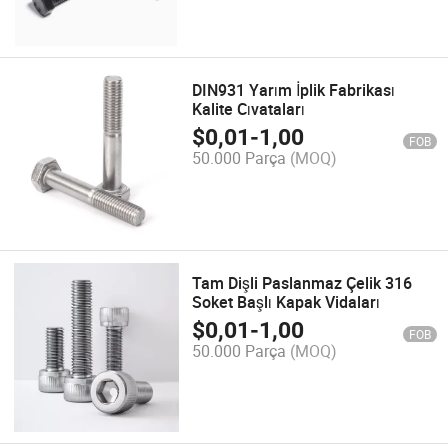
DIN931 Yarım İplik Fabrikası
Kalite Cıvataları
$
0,01
-
1,00
FOB
50.000 Parça
(MOQ)
Tam Dişli Paslanmaz Çelik 316
Soket Başlı Kapak Vidaları
$
0,01
-
1,00
FOB
50.000 Parça
(MOQ)