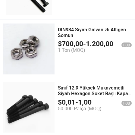
DIN934 Siyah Galvanizli Altıgen
Somun
$
700,00
-
1.200,00
FOB
1 Ton
(MOQ)
Sınıf 12.9 Yüksek Mukavemetli
Siyah Hexagon Soket Başlı Kapak
Vidaları
$
0,01
-
1,00
FOB
50.000 Parça
(MOQ)