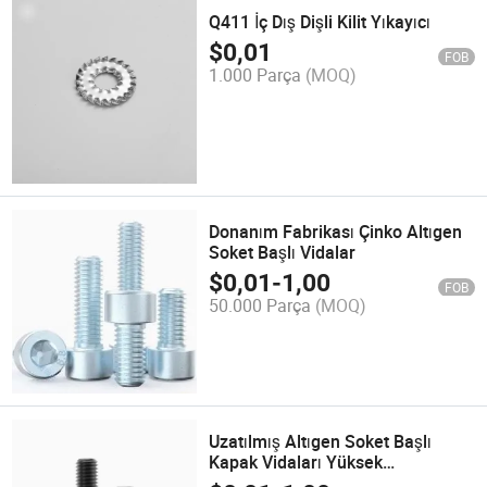
Q411 İç Dış Dişli Kilit Yıkayıcı
$
0,01
FOB
1.000 Parça
(MOQ)
Donanım Fabrikası Çinko Altıgen
Soket Başlı Vidalar
$
0,01
-
1,00
FOB
50.000 Parça
(MOQ)
Uzatılmış Altıgen Soket Başlı
Kapak Vidaları Yüksek
Mukavemetli Cıvatalar