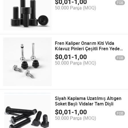
$
0,01
-
1,00
FOB
50.000 Parça
(MOQ)
Fren Kaliper Onarım Kiti Vida
Kılavuz Pinleri Çeşitli Fren Yedek
Parçaları için
$
0,01
-
1,00
FOB
50.000 Parça
(MOQ)
Siyah Kaplama Uzatılmış Altıgen
Soket Başlı Vidalar Tam Dişli
$
0,01
-
1,00
FOB
50.000 Parça
(MOQ)