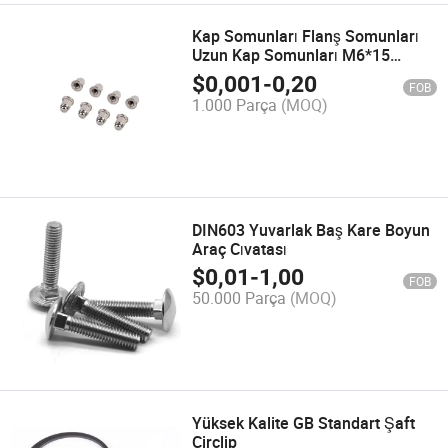
Kap Somunları Flanş Somunları
Uzun Kap Somunları M6*15
M6*17 M6*20 Krom
$
0,001
-
0,20
FOB
1.000 Parça
(MOQ)
DIN603 Yuvarlak Baş Kare Boyun
Araç Cıvatası
$
0,01
-
1,00
FOB
50.000 Parça
(MOQ)
Yüksek Kalite GB Standart Şaft
Circlip