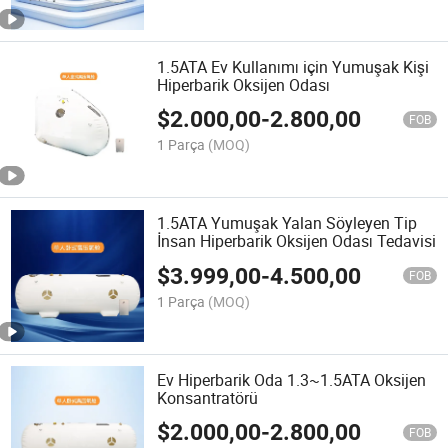
1.5ATA Ev Kullanımı için Yumuşak Kişi
Hiperbarik Oksijen Odası
$
2.000,00
-
2.800,00
FOB
1 Parça
(MOQ)
1.5ATA Yumuşak Yalan Söyleyen Tip
İnsan Hiperbarik Oksijen Odası Tedavisi
$
3.999,00
-
4.500,00
FOB
1 Parça
(MOQ)
Ev Hiperbarik Oda 1.3~1.5ATA Oksijen
Konsantratörü
$
2.000,00
-
2.800,00
FOB