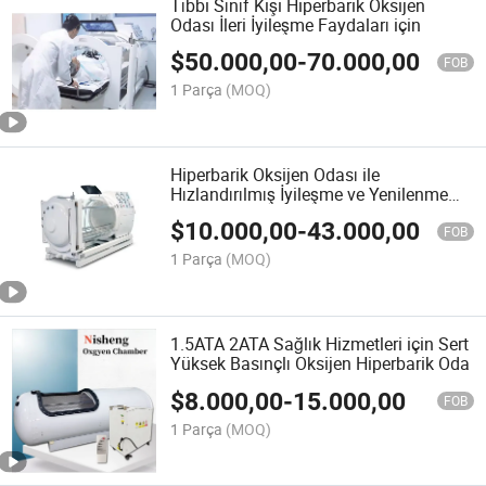
Tıbbi Sınıf Kişi Hiperbarik Oksijen
Odası İleri İyileşme Faydaları için
$
50.000,00
-
70.000,00
FOB
1 Parça
(MOQ)
Hiperbarik Oksijen Odası ile
Hızlandırılmış İyileşme ve Yenilenme
Potansiyeli
$
10.000,00
-
43.000,00
FOB
1 Parça
(MOQ)
1.5ATA 2ATA Sağlık Hizmetleri için Sert
Yüksek Basınçlı Oksijen Hiperbarik Oda
$
8.000,00
-
15.000,00
FOB
1 Parça
(MOQ)