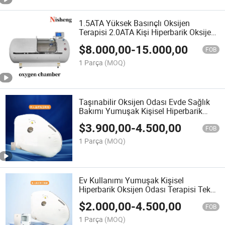
1.5ATA Yüksek Basınçlı Oksijen
Terapisi 2.0ATA Kişi Hiperbarik Oksijen
Odası
$
8.000,00
-
15.000,00
FOB
1 Parça
(MOQ)
Taşınabilir Oksijen Odası Evde Sağlık
Bakımı Yumuşak Kişisel Hiperbarik
Oksijen Odası
$
3.900,00
-
4.500,00
FOB
1 Parça
(MOQ)
Ev Kullanımı Yumuşak Kişisel
Hiperbarik Oksijen Odası Terapisi Tek
Kişilik
$
2.000,00
-
4.500,00
FOB
1 Parça
(MOQ)