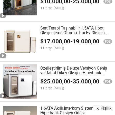
$
10.000,00
-
25.000,00
FOB
1 Parça
(MOQ)
Sert Terapi Taşınabilir 1.5ATA Hbot
Oksijenleme Oturma Tipi Ev Oksijen
Taşınabilir Hiperbarik Oksijen Odası
$
17.000,00
-
19.000,00
FOB
1 Parça
(MOQ)
Özelleştirilmiş Deluxe Versiyon Geniş
ve Rahat Dikey Oksijen Hiperbarik
Odası
$
25.000,00
-
35.000,00
FOB
1 Parça
(MOQ)
1.6ATA Akıllı Interkom Sistemi İki Kişilik
Hiperbarik Oksijen Odası