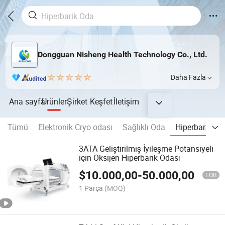
Dongguan Nisheng Health Technology Co., Ltd.
Daha Fazla
Ana sayfa
Ürünler
Şirket
Keşfet
İletişim
Tümü
Elektronik Cryo odası
Sağlıklı Oda
Hiperbarik Ok
3ATA Geliştirilmiş İyileşme Potansiyeli
için Oksijen Hiperbarik Odası
$
10.000,00
-
50.000,00
FOB
1 Parça
(MOQ)