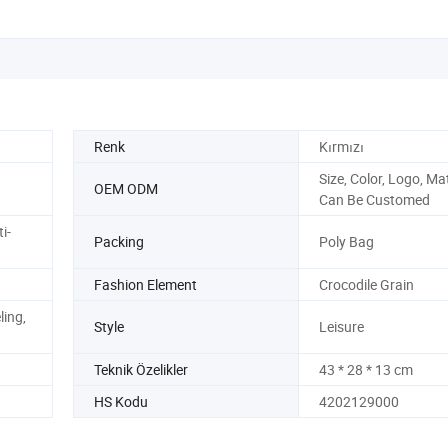
Renk
Kırmızı
Size, Color, Logo, Mat
OEM ODM
Can Be Customed
i-
Packing
Poly Bag
Fashion Element
Crocodile Grain
ling,
Style
Leisure
Teknik Özelikler
43 * 28 * 13 cm
HS Kodu
4202129000