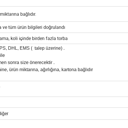
miktarına bağlıdır.
 ve tüm ürün bilgileri doğrulandı
lama, koli içinde birden fazla torba
 UPS, DHL, EMS ( talep üzerine) .
ile
n sonra size önerecektir .
ne, ürün miktarına, ağırlığına, kartona bağlıdır
.
diğer