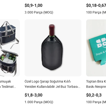
oda Şarap
Kısımla
$0,9-1,00
$0,18-0,6
eme için Snap
3.000 Parça (MOQ)
100 Parça (
Yumuşak
Özel Logo Şarap Soğutma Kılıfı
Toptan Bira K
a Teslimat
Yeniden Kullanılabilir Jel Buz Torbası
Baskı Neopre
p Piknik
Şişe Soğutucu Kılıf
Sublimasyon 
$1,8-3,00
$0,2-0,3
Soğutucu
1.000 Parça (MOQ)
100 Parça (