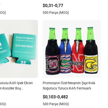
(BC0075)
7
$0,31-0,77
MOQ)
500 Parça (MOQ)
utusu Kılıfı İpek Ekran
Promosyon Özel Neopren Şişe Kola
n Kooziler Boş
Soğutucu Tutucu Kılıfı Fermuarlı
Koozie
$0,103-0,482
MOQ)
500 Parça (MOQ)