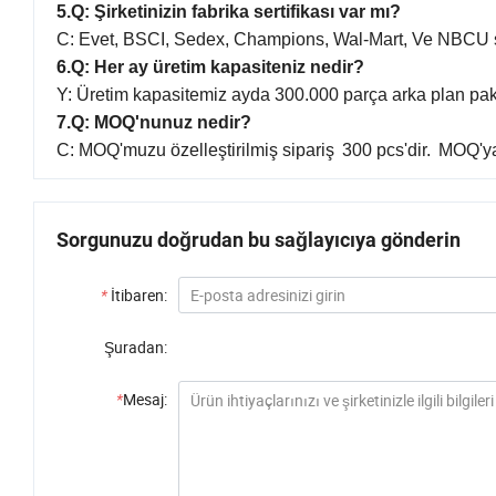
5.Q: Şirketinizin fabrika sertifikası var mı?
C: Evet, BSCI, Sedex, Champions, Wal-Mart, Ve NBCU se
6.Q: Her ay üretim kapasiteniz nedir?
Y: Üretim kapasitemiz
ayda 300.000 parça
arka plan pakl
7.Q: MOQ'nunuz nedir?
C:
MOQ'muzu özelleştirilmiş sipariş
300 pcs'dir
.
MOQ'ya 
Sorgunuzu doğrudan bu sağlayıcıya gönderin
*
İtibaren:
Şuradan:
*
Mesaj: