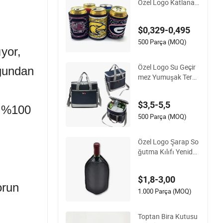
Özel Logo Katlanabi
lir Neopren Stubby T
utucu 12oz İzoleli Bi
$0,329-0,495
ra Kutusu Soğutucu
Kılıf
500 Parça (MOQ)
yor,
Özel Logo Su Geçir
uğundan
mez Yumuşak Term
al İzoleli Market Gıd
a Teslimat Öğle Yem
$3,5-5,5
eği Çantası Kamp Pi
n %100
knik Şarap Bira Buz
500 Parça (MOQ)
Donmuş Soğutucu
Çantası
Özel Logo Şarap So
ğutma Kılıfı Yeniden
Kullanılabilir Jel Buz
Torbası Şişe Soğutu
$1,8-3,00
cu Kılıf
orun
1.000 Parça (MOQ)
Toptan Bira Kutusu