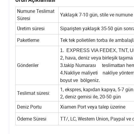
Numune Teslimat
Yaklaşık 7-10 gün, stile ve numune 
Süresi
Üretim süresi
Siparişten yaklaşık 35-50 gün sonra
Paketleme
Tek tek polietilen torba ile ambalaj
1. EXPRESS VIA FEDEX, TNT,
2, hava, deniz veya birleşik taşıma 
Gönderiler
3.takip Numarası teslimattan heme
4.Nakliye maliyeti nakliye yöntemi
boyut ve bölgeniz.
1, ekspres, kapıdan kapıya, 5-7 gün
Teslimat süresi:
2, deniz gemisi ile, 20-50 gün
Deniz Portu
Xiamen Port veya talep üzerine
Ödeme Süresi
TT/, LC, Western Union, Paypal ve 