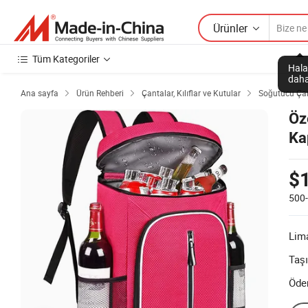
Ürünler
Tüm Kategoriler
Hala
daha
Ana sayfa
Ürün Rehberi
Çantalar, Kılıflar ve Kutular
Soğutucu Çan



Öz
Ka
Ça
$
500
Lim
Taş
Öde