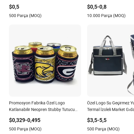
Ambalaj Çantaları Bira S
$0,5
$0,5-0,8
Meyve Suyu Şişesi Paketl
500 Parça (MOQ)
10.000 Parça (MOQ)
Kollar ile
Promosyon Fabrika Özel Logo
Özel Logo Su Geçirmez 
Katlanabilir Neopren Stubby Tutucu
Termal İzoleli Market Gıd
12oz İzoleli Bira Kutusu Soğutucu Kılıf
Öğle Yemeği Çantası Kam
$0,329-0,495
$3,5-5,5
Şarap Bira Buz Donmuş 
500 Parça (MOQ)
500 Parça (MOQ)
Çantası