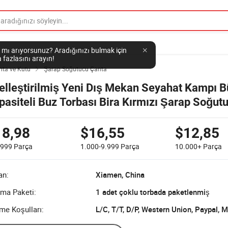
 mı arıyorsunuz? Aradığınızı bulmak için
 fazlasını arayın!
ta ve Kutu
Şarap Soğutucu Çanta

elleştirilmiş Yeni Dış Mekan Seyahat Kampı 
pasiteli Buz Torbası Bira Kırmızı Şarap Soğut
ntası Sırt Çantası
18,98
$16,55
$12,85
-999
Parça
1.000-9.999
Parça
10.000+
Parça
an:
Xiamen, China
ıma Paketi:
1 adet çoklu torbada paketlenmiş
me Koşulları:
L/C, T/T, D/P, Western Union, Paypal,