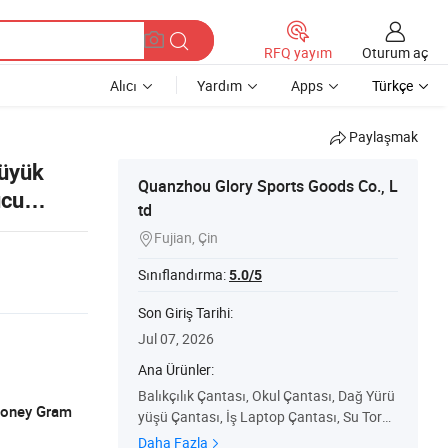
Oturum aç
RFQ yayım
Alıcı
Yardım
Apps
Türkçe
Paylaşmak
Büyük
Quanzhou Glory Sports Goods Co., L
ucu
td
Fujian, Çin

Sınıflandırma:
5.0/5
Son Giriş Tarihi:
Jul 07, 2026
Ana Ürünler:
Balıkçılık Çantası, Okul Çantası, Dağ Yürü
 Money Gram
yüşü Çantası, İş Laptop Çantası, Su Torba
sı, Alet Çantası, Fonksiyonel Çanta, Seyah
Daha Fazla