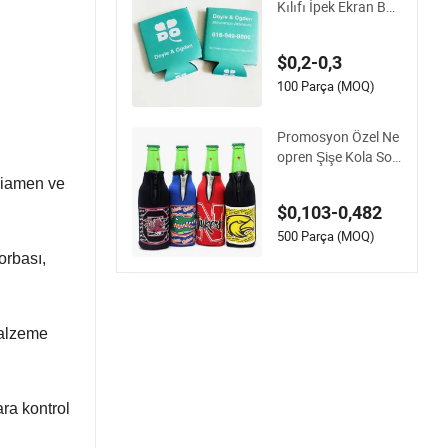
Kılıfı İpek Ekran Bas
kı Neopren Kooziler
Boş Sublimasyon K
$0,2-0,3
oozie
100 Parça (MOQ)
Promosyon Özel Ne
opren Şişe Kola Soğ
utucu Tutucu Kılıfı F
Xiamen ve
ermuarlı
$0,103-0,482
500 Parça (MOQ)
torbası,
malzeme
ra kontrol