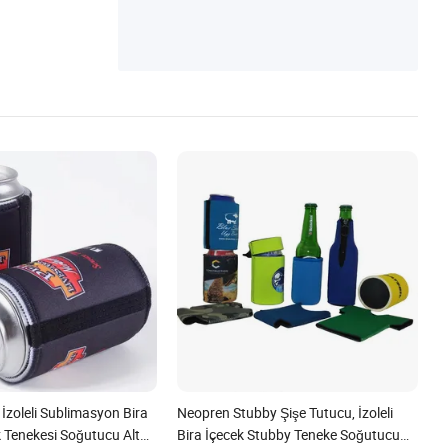
at Çantası, Kayak Çantası, Dış Mekan Ça
ntası
İzoleli Sublimasyon Bira
Neopren Stubby Şişe Tutucu, İzoleli
 Tenekesi Soğutucu Alt
Bira İçecek Stubby Teneke Soğutucu