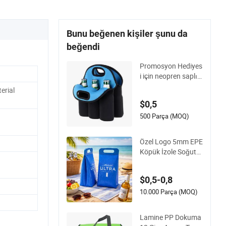
Bunu beğenen kişiler şunu da
beğendi
Promosyon Hediyes
i için neopren saplı
Picnic Biberon Kılıfı
erial
$0,5
500 Parça (MOQ)
Özel Logo 5mm EPE
Köpük İzole Soğutu
cu Tote Çanta Buz K
üpleri Ambalaj Çant
$0,5-0,8
aları Bira Soda Şara
p Meyve Suyu Şişesi
10.000 Parça (MOQ)
Paketleme için Snap
Kollar ile
Lamine PP Dokuma