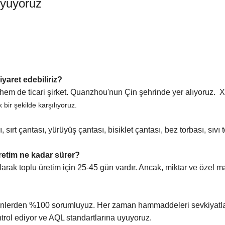
uyuyoruz
ziyaret edebiliriz?
hem de ticari şirket. Quanzhou'nun Çin şehrinde yer alıyoruz. 
k bir şekilde karşılıyoruz.
 sırt çantası, yürüyüş çantası, bisiklet çantası, bez torbası, sıvı 
retim ne kadar sürer?
arak toplu üretim için 25-45 gün vardır. Ancak, miktar ve özel 
rünlerden %100 sorumluyuz. Her zaman hammaddeleri sevkiyatla
ntrol ediyor ve AQL standartlarına uyuyoruz.