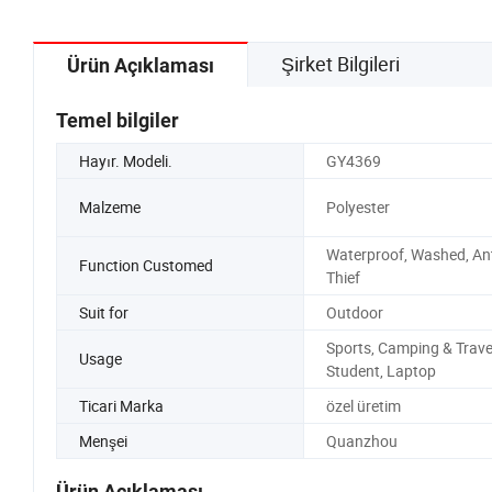
Şirket Bilgileri
Ürün Açıklaması
Temel bilgiler
Hayır. Modeli.
GY4369
Malzeme
Polyester
Waterproof, Washed, Ant
Function Customed
Thief
Suit for
Outdoor
Sports, Camping & Trave
Usage
Student, Laptop
Ticari Marka
özel üretim
Menşei
Quanzhou
Ürün Açıklaması