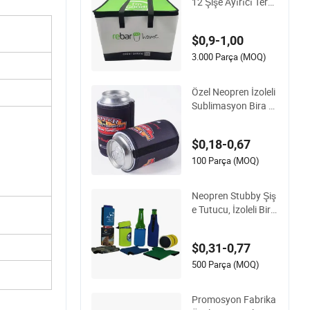
12 Şişe Ayırıcı Term
al Çanta İçecekler içi
n
$0,9-1,00
3.000 Parça (MOQ)
Özel Neopren İzoleli
Sublimasyon Bira T
utucu İçecek Teneke
si Soğutucu Alt Kısı
$0,18-0,67
mla
100 Parça (MOQ)
Neopren Stubby Şiş
e Tutucu, İzoleli Bira
İçecek Stubby Tenek
e Soğutucu (BC007
$0,31-0,77
5)
500 Parça (MOQ)
Promosyon Fabrika