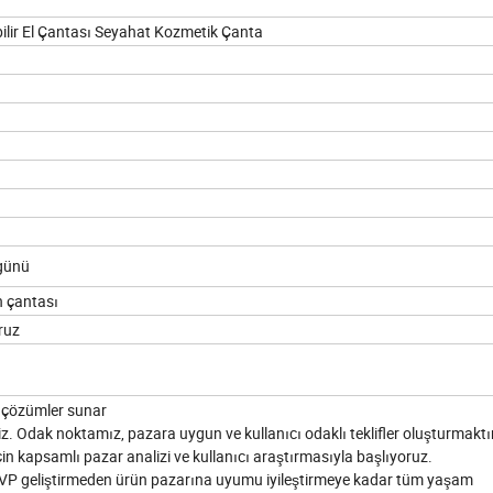
ilir El Çantası Seyahat Kozmetik Çanta
ş günü
n çantası
oruz
ve çözümler sunar
iz. Odak noktamız, pazara uygun ve kullanıcı odaklı teklifler oluşturmaktır
için kapsamlı pazar analizi ve kullanıcı araştırmasıyla başlıyoruz.
MVP geliştirmeden ürün pazarına uyumu iyileştirmeye kadar tüm yaşam