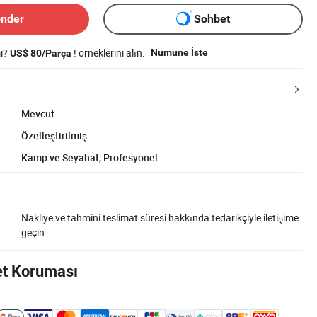
önder
Sohbet
mi?
! örneklerini alın.
Numune İste
US$ 80/Parça
Mevcut
Özelleştirilmiş
Kamp ve Seyahat, Profesyonel
Nakliye ve tahmini teslimat süresi hakkında tedarikçiyle iletişime
geçin.
et Koruması