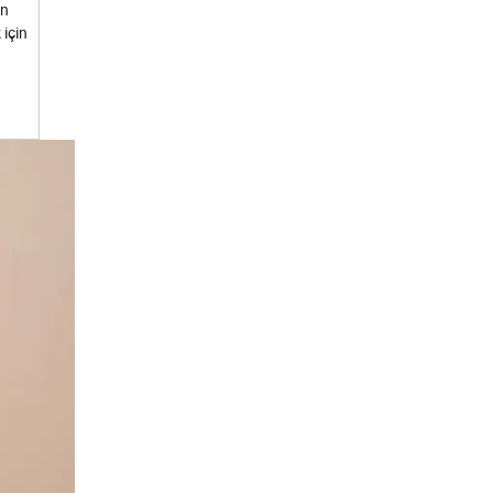
en
 için