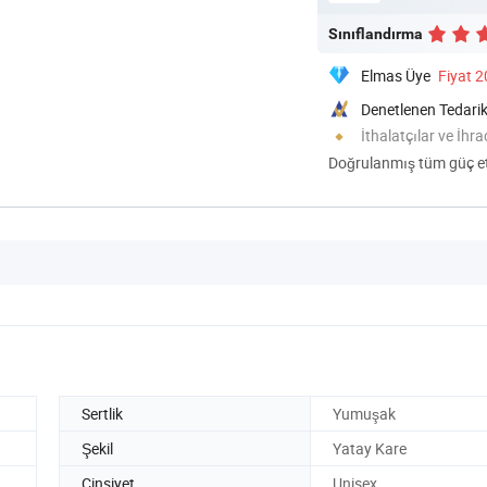
Sınıflandırma
Elmas Üye
Fiyat 
Denetlenen Tedarik
İthalatçılar ve İhra
Doğrulanmış tüm güç eti
Sertlik
Yumuşak
Şekil
Yatay Kare
Cinsiyet
Unisex