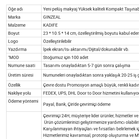
Öğe adı
Yeni pelüş makyaj Yüksek kaliteli Kompakt Taşınab
Marka
GINZEAL
Malzeme
KADIFE
Boyut
23 * 10.5 * 14 cm, özelleştirilmiş boyutu kabul eder
Logo
Özelleştirilebilir
Yazdırma
İpek ekran/Isı aktarımı/Dijital/dokunabilir vb.
"MOD
Stoğumuz için 100 adet
Numune saati
Tasarımı onayladıktan 5-7 gün sonra çalışma
Üretim süresi
Numuneleri onayladıktan sonra yaklaşık 20-25 i
Özellik
Çevre dostu Promosyon amaçlı büyük, renkli kadı
Nakliye yolu
FEDEX, UPS, DHL Door to Door hizmetini kullanıy
Ödeme yöntemi
Payal, Bank, Çin'de çevrimiçi ödeme
Çevrimiçi 24H, müşteriye lider ürünler, hizmetler 
Ürün çözümlerinizi geliştirmenize yardımcı olabilir
Karşılanmayan ihtiyaçları ve fırsatları belirlemek 
Hizmetlerimiz kavramsal, prototip oluşturma ve 