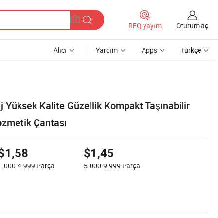
Oturum aç
RFQ yayım
Alıcı
Yardım
Apps
Türkçe
 Yüksek Kalite Güzellik Kompakt Taşınabilir
ozmetik Çantası
$1,58
$1,45
1.000-4.999
Parça
5.000-9.999
Parça