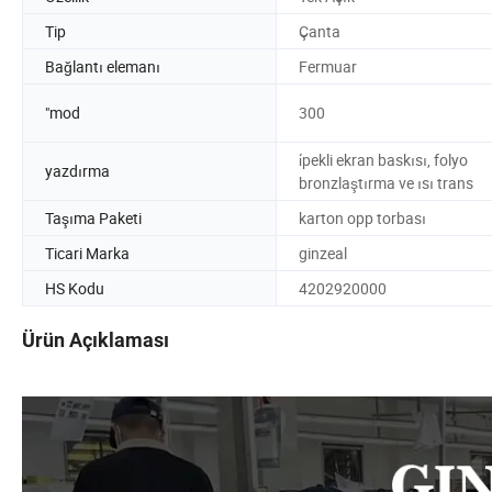
Tip
Çanta
Bağlantı elemanı
Fermuar
"mod
300
i̇pekli ekran baskısı, folyo
yazdırma
bronzlaştırma ve ısı trans
Taşıma Paketi
karton opp torbası
Ticari Marka
ginzeal
HS Kodu
4202920000
Ürün Açıklaması