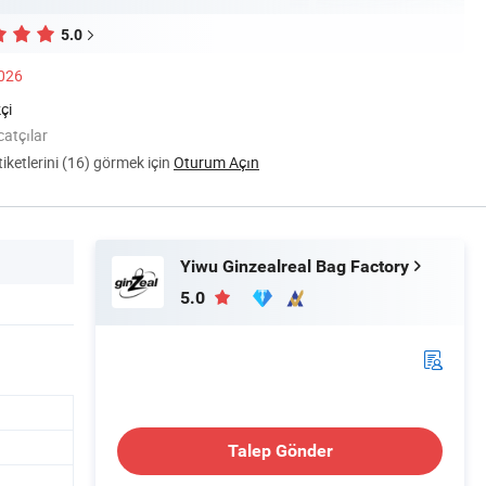
5.0
2026
çi
catçılar
ketlerini (16) görmek için
Oturum Açın
Yiwu Ginzealreal Bag Factory
5.0
Talep Gönder