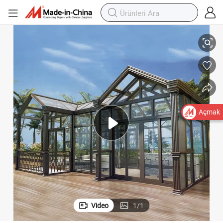
mu Termal Kesme Alüminyum Güneş Odası Işık Odası
Gedeli Güneş Odası Herringbone Çatı Düz Çatı Eğik Çatı/Ark Çatı Duru
Açmak
Video
1
/
1