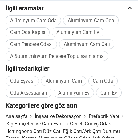
kazanıyor, binlerce hanenin kalite avantajları" ve sağlıklı ve
İlgili aramalar
istikrarlı bir gelişim felsefesine bağlı kalınarak şirket güçlü
Alüminyum Cam Oda
Alüminyum Cam Oda
bir ürün araştırma ve geliştirme sistemi ve profesyonel bir
üretim, satış ve hizmet garanti ekibi kurmuştur. Şirket,
Cam Oda Kapısı
Alüminyum Cam Ev
müşterilere güçlü yenilik yeteneği, yalın ürün kalitesi ve
mükemmel hizmet tenet'i ile kapsamlı kapı ve pencere
Cam Pencere Odası
Alüminyum Cam Çatı
çözümleri sunarken, terminal kar modeli sunarak daha
Al&uuml;minyum Pencere Toplu satın alma
fazla bayinin başlangıç çizgisinde kazanmasını sağlar.
İlgili tedarikçiler
Oda Eşyası
Alüminyum Cam
Cam Oda
Oda Aksesuarları
Alüminyum Ev
Cam Ev
Kategorilere göre göz atın
Ana sayfa
İnşaat ve Dekorasyon
Prefabrik Yapı
Kış Bahçeleri ve Cam Evler
Gedeli Güneş Odası
Herringbone Çatı Düz Çatı Eğik Çatı/Ark Çatı Durumu