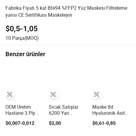
Fabrika Fiyatı 5 kat Bfe94 %FFP2 Yüz Maskesi Filtreleme
yarısı CE Sertifikası Maskeleyin
$0,5-1,05
10
Parça(MOQ)
Benzer ürünler
OEM Üretim
Sıcak Satışlar
Maske 8d
Hastane 3 Ply
6200 Yarı
Hyaluronik Asit
Cerrahi Tek
Yeniden
Seramid
$0,007-0,012
$2,00
$0,61-0,85
Kullanımlık
Kullanılabilir Yüz
Nemlendirici
Medikal Yüz
Maskesi Anti Toz
Hidratasyon Yüz