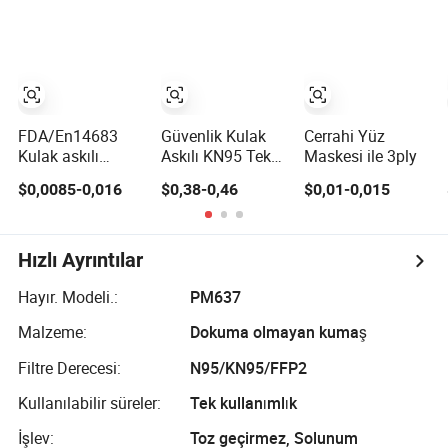
Maskesi
Gaz Yüz Maskesi
Cilt Beyazlatma
Üç M Yüz
Maskesi
Maskesi Toptan
FDA/En14683
Güvenlik Kulak
Cerrahi Yüz
Kulak askılı
Askılı KN95 Tek
Maskesi ile 3ply
Sertifikalı Tek
Kullanımlık Yüz
$0,0085-0,016
$0,38-0,46
$0,01-0,015
Kullanımlık Tıbbi
Maskesi Gri
Yüz Maskesi 3ply
Karbon Valfli
Tek Kullanımlık
Hastane
Hızlı Ayrıntılar
Kullanımı Cerrahi
Yüz Maskesi
Hayır. Modeli.:
PM637
Malzeme:
Dokuma olmayan kumaş
Filtre Derecesi:
N95/KN95/FFP2
Kullanılabilir süreler:
Tek kullanımlık
İşlev:
Toz geçirmez, Solunum