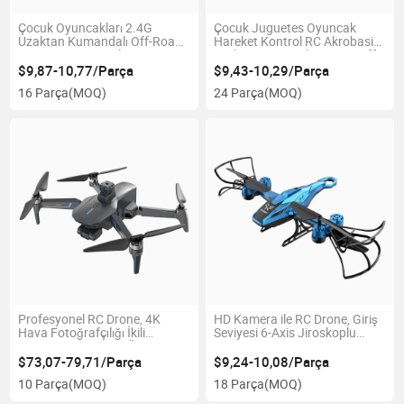
Çocuk Oyuncakları 2.4G
Çocuk Juguetes Oyuncak
Uzaktan Kumandalı Off-Road
Hareket Kontrol RC Akrobasi
Tırmanma Aracı Alaşım 4WD
Araba Torsiyonal Değişim Off-
Oyuncak Araç Toptan OEM
Road Kayma Aracı LED
$9,87-10,77/Parça
$9,43-10,29/Parça
Işıklarla Tek Tuşla Demo Kolay
16 Parça
(MOQ)
24 Parça
(MOQ)
Kullanım Çocuk Oyuncağı
Toptan satış
Profesyonel RC Drone, 4K
HD Kamera ile RC Drone, Giriş
Hava Fotoğrafçılığı İkili
Seviyesi 6-Axis Jiroskoplu
Kamera 360° Engel Önleme
Quadcopter, Stabil Süzülme &
GPS Katlanabilir Fırçasız RC
LED Uzaktan Kumandalı Uçak
$73,07-79,71/Parça
$9,24-10,08/Parça
Quadcopter Toptan Oyuncak
Oyuncak Toptan Satış
10 Parça
(MOQ)
18 Parça
(MOQ)