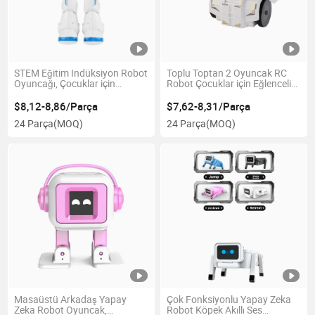
STEM Eğitim Indüksiyon Robot
Toplu Toptan 2 Oyuncak RC
Oyuncağı, Çocuklar için
Robot Çocuklar için Eğlenceli
Hareket Kontrolü
Oyun Çocuk Oynama Eşyaları
Programlanabilir Robot, Çocuk
$8,12-8,86/Parça
$7,62-8,31/Parça
Oyun Eşyaları
24 Parça
(MOQ)
24 Parça
(MOQ)
Masaüstü Arkadaş Yapay
Çok Fonksiyonlu Yapay Zeka
Zeka Robot Oyuncak,
Robot Köpek Akıllı Ses