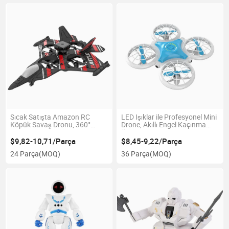
Sıcak Satışta Amazon RC
LED Işıklar ile Profesyonel Mini
Köpük Savaş Dronu, 360°
Drone, Akıllı Engel Kaçınma
Engel Kaçınma EPP Çarpma
Özelliğine Sahip RC
Dayanıklı Quadcopter,
Quadcopter, Başlangıç
$9,82-10,71/Parça
$8,45-9,22/Parça
Akrobasi Dönüşleri ve LED
Seviyesindeki Çocuklar için
24 Parça
(MOQ)
36 Parça
(MOQ)
Işıklar ile Toptan Uzaktan
Uygun, Uzaktan Kumandalı
Kumandalı Oyuncak
Drone, Toptan Oyuncaklar