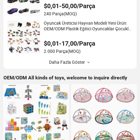
$0,01-50,00/Parça
240 Parça
(MOQ)
Oyuncak Üreticisi Hayvan Modeli Yeni Ürün:
OEM/ODM Plastik Eğitici Oyuncaklar Çocuklar
için STEM Montessori Öğrenme Bebek
Oyuncağı, Çocuk Oyun Oyuncağı ve Mini
$0,01-17,00/Parça
Bebek Stres Seti
2.000 Parça
(MOQ)
Daha Fazla Göster
OEM/ODM All kinds of toys, welcome to inquire directly