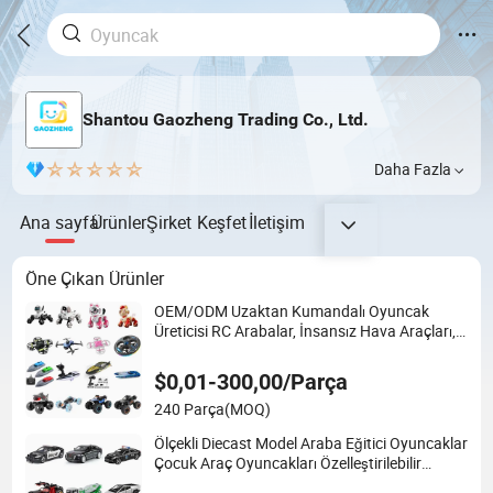
Shantou Gaozheng Trading Co., Ltd.
Daha Fazla
Ana sayfa
Ürünler
Şirket
Keşfet
İletişim
Öne Çıkan Ürünler
OEM/ODM Uzaktan Kumandalı Oyuncak
Üreticisi RC Arabalar, İnsansız Hava Araçları,
RC Botlar, RC Köpek Oyuncakları Toptan
Fiyatlar
$0,01-300,00/Parça
240 Parça
(MOQ)
Ölçekli Diecast Model Araba Eğitici Oyuncaklar
Çocuk Araç Oyuncakları Özelleştirilebilir
Oyuncak Üreticisi