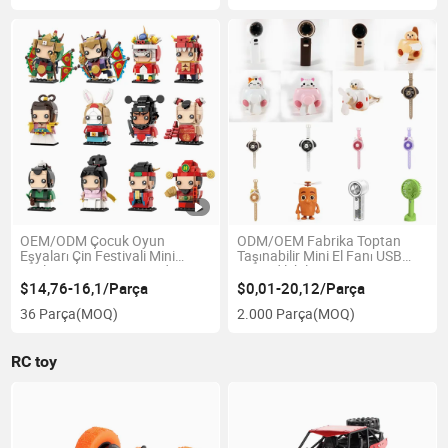
OEM/ODM Çocuk Oyun
ODM/OEM Fabrika Toptan
Eşyaları Çin Festivali Mini
Taşınabilir Mini El Fanı USB
Tuğla Figür Seti, 12 içinde 1
Şarj Edilebilir Soğutma
Kültürel Yapı Blok Bebek
Elektrikli Fan
$14,76-16,1/Parça
$0,01-20,12/Parça
Oyuncağı Özel Ambalaj
36 Parça
(MOQ)
2.000 Parça
(MOQ)
Desteği
RC toy