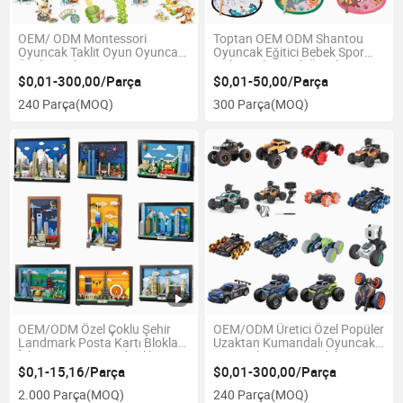
OEM/ ODM Montessori
Toptan OEM ODM Shantou
Oyuncak Taklit Oyun Oyuncağı
Oyuncak Eğitici Bebek Spor
Özel Çocuk Oyuncağı Toptan
Halısı Halı Çocuk Ürünleri Oyun
Bebek Oyuncağı Anaokulu
Oyuncağı Bebek Müzikli
$0,01-300,00/Parça
$0,01-50,00/Parça
Öğrenme Oyuncağı Rol
Yumuşak Aktivite Oyun Matı
240 Parça
(MOQ)
300 Parça
(MOQ)
Oynama Oyuncağı Etkileşimli
Bebek Oyuncakları Çocuk
Çocuk Oyuncağı Fabrika
Oyun Eşyaları
Eğitim Oyuncağı
OEM/ODM Özel Çoklu Şehir
OEM/ODM Üretici Özel Popüler
Landmark Posta Kartı Blokları
Uzaktan Kumandalı Oyuncak,
İşletme Tanıtım Hediyelik Eşya
Oyuncak RC RC Model
Hediye Ürünleri Havaalanı
Dayanıklı Hobi Oyun Uzaktan
$0,1-15,16/Parça
$0,01-300,00/Parça
Manzara Seyahat Hatırası
Kumandalı Araba RC Araba
2.000 Parça
(MOQ)
240 Parça
(MOQ)
Duvar Dekoru Toptan Hediye