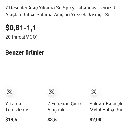
7 Desenler Araç Yıkama Su Sprey Tabancası Temizlik
Araçları Bahçe Sulama Araçları Yüksek Basınçlı Su
Tabancası
$0,81-1,1
20
Parça(MOQ)
Benzer ürünler
Yıkama
7-Function Çinko
Yüksek Basınçlı
Temizleme
Alaşımlı
Metal Bahçe Su
Sulama El
Ayarlanabilir Akış
Püskürtücü
$19,5
$3,5
$2,00
Serbest Bahçe Su
Bahçe Su
Tabancası Araba
Hortumu Uç Car
Tabancası (Mavi
Yıkama için