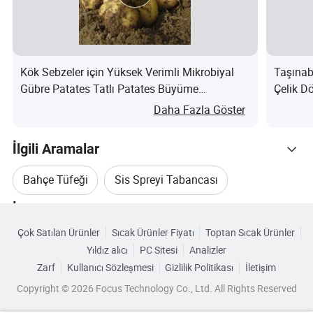
tam müşteri memnuniyeti sağlamak için her zaman
mevcuttur. Ürünlerimiz Güney Kore, Vietnam, Tayland,
Endonezya, Güney Asya, İngiltere, Almanya, Polonya,
Kök Sebzeler için Yüksek Verimli Mikrobiyal
Taşınab
ABD, Avrupa, Kuzey Amerika gibi ülke ve bölgelerdeki
Gübre Patates Tatlı Patates Büyüme
Çelik D
müşterilere ihraç edilmektedir. ANHUI Fulaier ,
Düzenleyici nedir?
Daha Fazla Göster
profesyonel tarım, seralar, manzaralar ve madencilik gibi
sektörlere profesyonel tarım, sulama teknolojisi ve tedarik
İlgili Aramalar
zinciri özellikleriyle hassas sulama çözümleri sunar.
Sulama, dış mekan aydınlatması ve özel kalıplama
Bahçe Tüfeği
Sis Spreyi Tabancası
endüstrileri için yüksek kalite sağlayarak tasarlarken
İlgili Kategoriler
sulama profesyonellerinin ihtiyaçlarını tam olarak göz
Bahçe Sprey Tabancası
Sanat Tabancası
Çok Satılan Ürünler
Sıcak Ürünler Fiyatı
Toptan Sıcak Ürünler
Kategorilere Göre Gözat
önünde bulunduruyoruz Kalite, verimli çözümler. Yerleşim
Yıldız alıcı
PC Sitesi
Analizler
El Su Tabancası
Tetik Tabancası
alanlarından stadyumlara, ulusal işaretlere, tema parkları,
Zarf
Kullanıcı Sözleşmesi
Gizlilik Politikası
İletişim
şehir parkları, ticari kompleksler, oteller ve belediye
Copyright © 2026 Focus Technology Co., Ltd. All Rights Reserved
binaları, farklı ürünlerimiz her yerde görülebilir. New York,