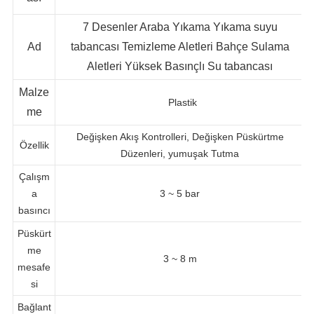
ası
7 Desenler Araba Yıkama Yıkama suyu
Ad
tabancası Temizleme Aletleri Bahçe Sulama
Aletleri Yüksek Basınçlı Su tabancası
Malze
Plastik
me
Değişken Akış Kontrolleri, Değişken Püskürtme
Özellik
Düzenleri, yumuşak Tutma
Çalışm
a
3 ~ 5 bar
basıncı
Püskürt
me
3 ~ 8 m
mesafe
si