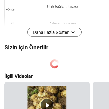
Bağlant
ı
Hızlı bağlantı tapası
yöntem
i
Stil
7 desen; 2 desen
Daha Fazla Göster
Şirket Profili
Sizin için Önerilir
ANHUI Fulaier E-COMMERCE CO., LTD.
Püskürtme
nozulları, kurutucular, su hortumu, plastik konnektörler,
hidroponik aksesuarlar hakkında araştırma, geliştirme,
İlgili Videolar
satış ve servis işlemleri yapan profesyonel bir şirkettir.
Hefei City, Anhui bölgesinde, kolay ulaşım imkanı ile
konumdayız. Katı kalite kontrolü ve özenli müşteri hizmeti
için özel olarak tasarlanmış deneyimli çalışanlarımız,
gereksinimlerinizi, profesyonel ürünlerinizi tartışmak ve