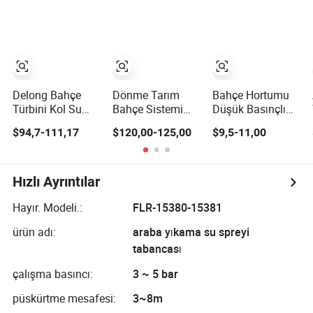
Yıkama
Gri, Kauçuk Kaplı
Tabancası Kilit
Sap) Bl8012
Sprey Tabancası
Delong Bahçe
Dönme Tarım
Bahçe Hortumu
Türbini Kol Su
Bahçe Sistemi
Düşük Basınçlı
Püskürtücü
Baş Yağmur Suyu
Köpük Tabancası
$94,7-111,17
$120,00-125,00
$9,5-11,00
Tabancası
Etkisi Büyük
Araç Yıkama
Tabanca 360
Ayarlanabilir
Derece Mesafe
Sabun Tabancası
Tarla Sulama
Kar Köpüğü Lansı
Hızlı Ayrıntılar
Püskürtücüsü
Köpük Kannonu
Su Sprey Aleti ile
Hayır. Modeli.:
FLR-15380-15381
1L 32 Oz Şişe
ürün adı:
araba yıkama su spreyi
tabancası
çalışma basıncı:
3 ~ 5 bar
püskürtme mesafesi:
3~8m