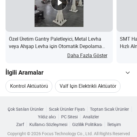
S: Teslimat ne kadar sürer?
Y: Devliver süresi sipariş verdiğin miktara
bağlıdır. Genellikle 15-25 iş günü sürer.
Özel Üretim Gantry Paletleyici, Metal Levha
SMT Has
veya Ahşap Levha için Otomatik Depolama
Hızlı A
S: Paketimin eksik ürünleri var.
Xyz Lineer Hareketi nedir?
nedir?
Daha Fazla Göster
Ne yapabilirim?
İlgili Aramalar
Y: Lütfen destek ekibimizle iletişime geçin,
siparişinizi paket içeriğiyle birlikte onaylarız.
Kontrol Aktüatörü
Valf Için Elektrikli Aktüatör
Rahatsızlık için özür dileriz.
Kategorilere Göre Gözat
Elektronik Elektrik Vanası Aktüatörü
Çok Satılan Ürünler
Sıcak Ürünler Fiyatı
Toptan Sıcak Ürünler
S: Ödemeyi nasıl onaylayabilirim?
Yıldız alıcı
PC Sitesi
Analizler
Kontrol Vanası Için Aktüatör
Zarf
Kullanıcı Sözleşmesi
Gizlilik Politikası
İletişim
Y: T/T, PayPal ile ödemeyi kabul ediyoruz.
Copyright © 2026 Focus Technology Co., Ltd. All Rights Reserved
Elektrik Motor Aktüatörü