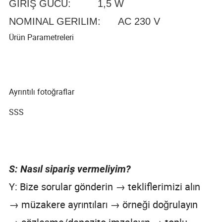
GIRIŞ GÜCÜ: 1,5 W
NOMINAL GERILIM: AC 230 V
Ürün Parametreleri
Ayrıntılı fotoğraflar
SSS
S: Nasıl sipariş vermeliyim?
Y: Bize sorular gönderin → tekliflerimizi alın
→ müzakere ayrıntıları → örneği doğrulayın