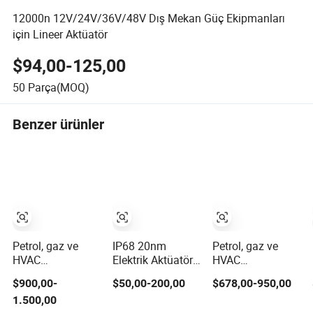
12000n 12V/24V/36V/48V Dış Mekan Güç Ekipmanları
için Lineer Aktüatör
$94,00-125,00
50
Parça(MOQ)
Benzer ürünler
Petrol, gaz ve
IP68 20nm
Petrol, gaz ve
HVAC
Elektrik Aktüatörü
HVAC
uygulamaları için
Elektrik Küresel
uygulamaları için
$900,00-
$50,00-200,00
$678,00-950,00
yüksek
Vana, PVC
yüksek
1.500,00
performanslı
Küresel Vana,
performanslı