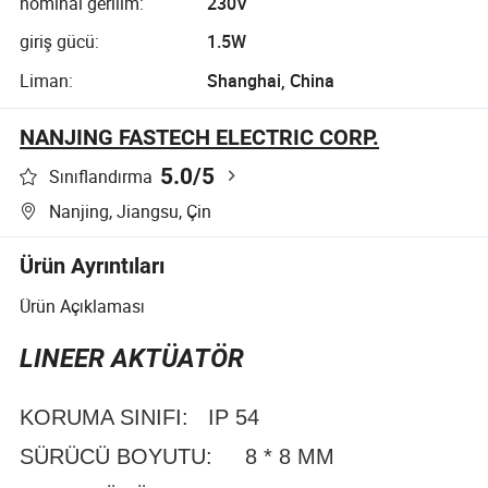
nominal gerilim:
230V
giriş gücü:
1.5W
Liman:
Shanghai, China
NANJING FASTECH ELECTRIC CORP.
5.0
/5
Sınıflandırma
Nanjing, Jiangsu, Çin
Ürün Ayrıntıları
Ürün Açıklaması
LINEER AKTÜATÖR
KORUMA SINIFI: IP 54
SÜRÜCÜ BOYUTU: 8 * 8 MM