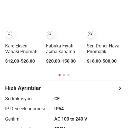
elektrikli vana
Damperler ve
elektrikli vana
aktüatörü
Endüstriyel
aktüatörü
Motorlu Küresel
Vana Motor
Aktüatörü
Kare Eksen
Fabrika Fiyatı
Seri Döner Hava
Vanası Pnömatik
açma-kapama
Pnömatik
Başlık At32-270
Tipi Elektrik
Aktüatör Küresel
$12,00-526,00
$20,00-150,00
$18,00-500,00
Çift Etkili
Aktüatörü
Vana Kelebek
Pnömatik
Kelebek Vanaları
Vanalar için
Aktüatör Kelebek
için Modüle
Vanaları için
Edilebilir Küçük
Ölçekli Aktüatör
Hızlı Ayrıntılar
Kontrol Aktüatörü
Sertifikasyon:
CE
IP Derecelendirmesi:
IP54
Gerilim:
AC 100 to 240 V