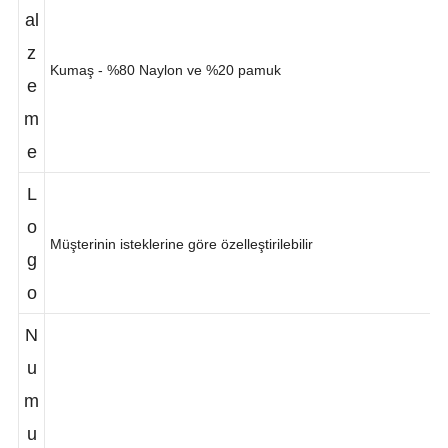
M
al
z
Kumaş - %80 Naylon ve %20 pamuk
e
m
e
L
o
Müşterinin isteklerine göre özelleştirilebilir
g
o
N
u
m