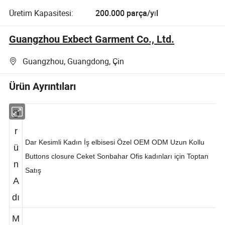
Üretim Kapasitesi:
200.000 parça/yıl
Guangzhou Exbect Garment Co., Ltd.
Guangzhou, Guangdong, Çin
Ürün Ayrıntıları
Ü
r
Dar Kesimli Kadın İş elbisesi Özel OEM ODM Uzun Kollu
ü
Buttons closure Ceket Sonbahar Ofis kadınları için Toptan
n
Satış
A
dı