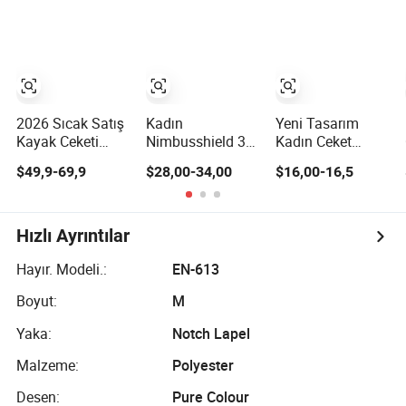
Kadın için Dağ
Yürüyüşü
Balıkçılık Golf
Hafif Yağmurluk
2026 Sıcak Satış
Kadın
Yeni Tasarım
Kayak Ceketi
Nimbusshield 3L
Kadın Ceket
Kadınlar için 3XL
Sert Kabuk Ceket
Dayanıklı Dar
$49,9-69,9
$28,00-34,00
$16,00-16,5
Su Geçirmez
Kesim Kapüşonlu
Rüzgar Geçirmez
Rüzgar Geçirmez
Nefes Alabilir Kış
Dış Mekan
Loose Kar Giysisi
Yastıklı Ceket
Hızlı Ayrıntılar
Bayan Su
Geçirmez Dolgu
Hayır. Modeli.:
EN-613
Kaban Kış Kabanı
Boyut:
M
Yaka:
Notch Lapel
Malzeme:
Polyester
Desen:
Pure Colour