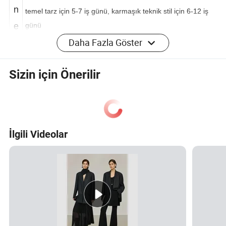
u
n
temel tarz için 5-7 iş günü, karmaşık teknik stil için 6-12 iş
e
günü
Daha Fazla Göster
s
Sizin için Önerilir
a
at
i
"
İlgili Videolar
M
renk başına 100 adet, stok tasarımlarında yalnızca 1 adet
O
D
Fi
y
Uygun maliyetli. Kesin fiyat miktara bağlıdır