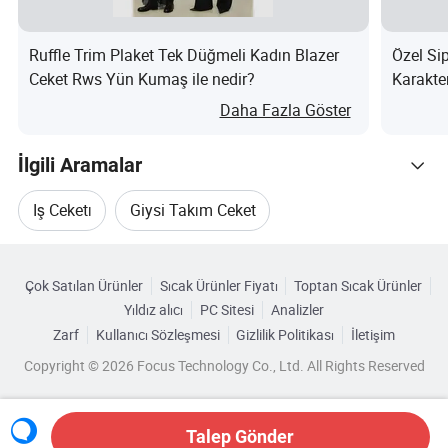
at
Ruffle Trim Plaket Tek Düğmeli Kadın Blazer
Özel Si
P
Ceket Rws Yün Kumaş ile nedir?
Karakte
a
Moda Gi
Daha Fazla Göster
1 adet/polietilen torba, 50/adet karton kutu halinde
k
et
İlgili Aramalar
T
Iş Ceketı
Giysi Takım Ceket
e
Kategorilere Göre Gözat
Ceket Takım Gömlek
Takım Elbise Ceket
sl
Çok Satılan Ürünler
Sıcak Ürünler Fiyatı
Toptan Sıcak Ürünler
i
Yıldız alıcı
PC Sitesi
Analizler
Ceket GİYSİ Düğmeleri
Tek Tip Ceket
m
Zarf
Kullanıcı Sözleşmesi
Gizlilik Politikası
İletişim
basit tasarımlar için 15-22 gün, karmaşık tasarımlar için 25-
Copyright © 2026 Focus Technology Co., Ltd. All Rights Reserved
at
35 gün
s
ü
Talep Gönder