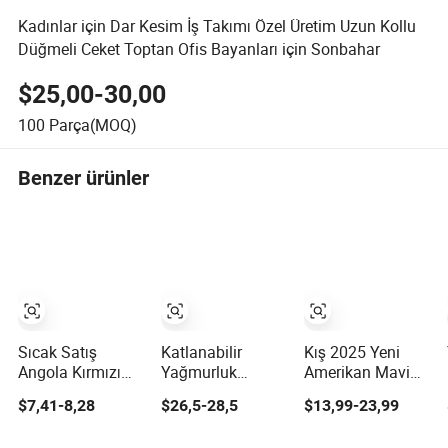
Kadınlar için Dar Kesim İş Takımı Özel Üretim Uzun Kollu
Düğmeli Ceket Toptan Ofis Bayanları için Sonbahar
$25,00-30,00
100
Parça(MOQ)
Benzer ürünler
Sıcak Satış
Katlanabilir
Kış 2025 Yeni
Angola Kırmızı
Yağmurluk
Amerikan Mavi
Kadın Moda Deri
Yağmur Ceketi ve
Bol Düz Sade Kot
$7,41-8,28
$26,5-28,5
$13,99-23,99
Ceket
Pantolon
Ceket Kadın
Kapüşonlu Erkek