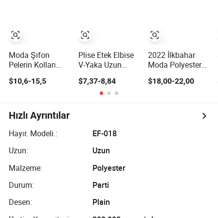
Elbiseleri Kadınlar
Sıkıştırmalı Kloş
İçin
Bayan Elbisesi
Moda Şifon
Plise Etek Elbise
2022 İlkbahar
Pelerin Kolları
V-Yaka Uzun
Moda Polyester
Dantel Süslemeli
Kollu Elbise
Kadın Üstü - Yaka
$10,6-15,5
$7,37-8,84
$18,00-22,00
Bayanlar İnce Şık
Baskılı Pens, İnce
Uzun Akşam Parti
Uzun Kollu
Elbisesi
Giyinmek
Hızlı Ayrıntılar
Hayır. Modeli.:
EF-018
Uzun:
Uzun
Malzeme:
Polyester
Durum:
Parti
Desen:
Plain