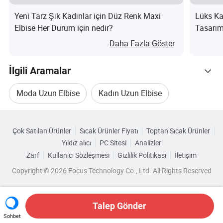
Guangzhou, Guangdong, Çin'de bulunan düğün 10 yıldan
Yeni Tarz Şık Kadınlar için Düz Renk Maxi
Lüks Ka
uzun bir tarihe sahiptir.
Elbise Her Durum için nedir?
Tasarım
Giyimi i
Daha Fazla Göster
(3). Fabrikanızda kaç kişi var? Aylık üretim nedir?
İlgili Aramalar
Fabrikamızda 50'den fazla çalışan var ve aylık üretim
Moda Uzun Elbise
Kadın Uzun Elbise
kapasitesi 20,000 parça.
Kategorilere Göre Gözat
Cazibeli Kadın Elbisesi
Kadın Parti Elbisesi
(4). Benim için tasarım yapabilir misiniz?
Çok Satılan Ürünler
Sıcak Ürünler Fiyatı
Toptan Sıcak Ürünler
Yıldız alıcı
PC Sitesi
Analizler
Bayanlar Parti Elbisesi
Bayanlar Uzun Elbise
Evet, tasarımcıımız numune almadan ve toplu üretim
Zarf
Kullanıcı Sözleşmesi
Gizlilik Politikası
İletişim
yapmadan önce onayınızı almak için resmi hazırlayabilir.
Copyright © 2026 Focus Technology Co., Ltd. All Rights Reserved
(5). Beden/numara tablosu sunmalı mıyım?
Talep Gönder
Sohbet