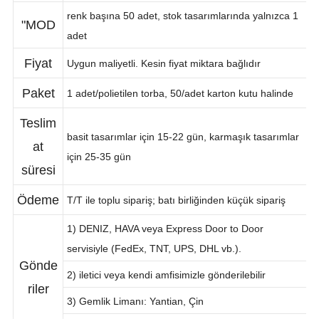
e saati
12 iş günü
renk başına 50 adet, stok tasarımlarında yalnızca 1
"MOD
adet
Fiyat
Uygun maliyetli. Kesin fiyat miktara bağlıdır
Paket
1 adet/polietilen torba, 50/adet karton kutu halinde
Teslim
basit tasarımlar için 15-22 gün, karmaşık tasarımlar
at
için 25-35 gün
süresi
Ödeme
T/T ile toplu sipariş; batı birliğinden küçük sipariş
1) DENIZ, HAVA veya Express Door to Door
servisiyle (FedEx, TNT, UPS, DHL vb.).
Gönde
2) iletici veya kendi amfisimizle gönderilebilir
riler