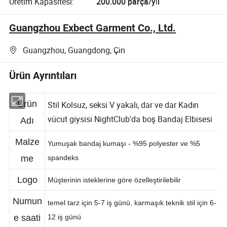
Üretim Kapasitesi:
200.000 parça/yıl
Guangzhou Exbect Garment Co., Ltd.
Guangzhou, Guangdong, Çin
Ürün Ayrıntıları
Ürün
Stil Kolsuz, seksi V yakalı, dar ve dar Kadın
vücut giysisi NightClub'da boş Bandaj Elbisesi
Adı
Malze
Yumuşak bandaj kumaşı - %95 polyester ve %5
me
spandeks
Logo
Müşterinin isteklerine göre özelleştirilebilir
Numun
temel tarz için 5-7 iş günü, karmaşık teknik stil için 6-