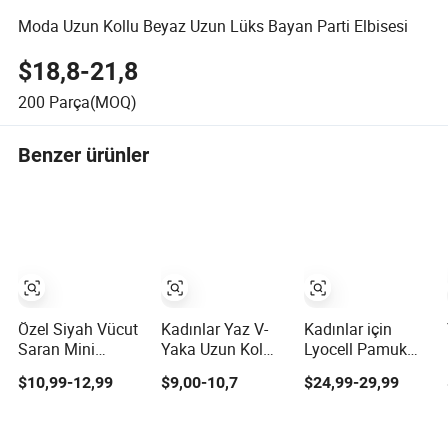
Moda Uzun Kollu Beyaz Uzun Lüks Bayan Parti Elbisesi
$18,8-21,8
200
Parça(MOQ)
Benzer ürünler
Özel Siyah Vücut
Kadınlar Yaz V-
Kadınlar için
Saran Mini
Yaka Uzun Kol
Lyocell Pamuk
Cazibeli Elbise
Volan Kenar
Leopar Desenli
$10,99-12,99
$9,00-10,7
$24,99-29,99
Omuz Açık Kırışık
Moda Rahat
Uzun Kollu Maxi
Fırfırlı Uzun Kollu
Şifon Kısa Elbise
Elbise Vintage
Rahat Tarz Parti
Tatil Tarzı Bel