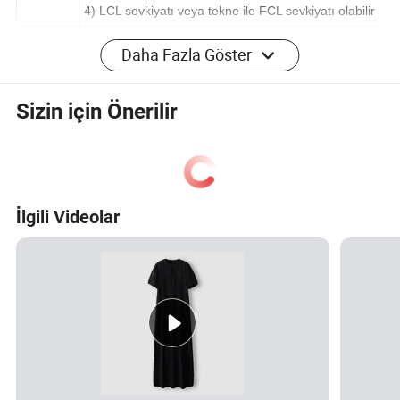
3) Gemlik Limanı: Yantian, Çin
4) LCL sevkiyatı veya tekne ile FCL sevkiyatı olabilir
SSS
Daha Fazla Göster
Sizin için Önerilir
Ana ürünleriniz nelerdir?
(1).
Ana ürünlerimiz bandaj elbiseler, parti elbiseleri, akşam
elbiseleri ve düğün elbiseleridir.
İlgili Videolar
Ayrıca müşteri için tasarım hizmeti, kumaşlar ve
aksesuarlar da sunuyoruz.
(2). Bir fabrika veya ticari şirket misiniz?
Biz profesyonel bir sanayi şirketi olan bir parti elbiseleriz,
akşam elbiseleri ve