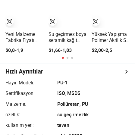
Geçirmez
Uygun
Kaplama Poliürea
Yeni Malzeme
Su geçirmez boya
Yüksek Yapışma
Fabrika Fiyatı
seramik kağıt
Polimer Akrilik Su
Mükemmel
akrilik dayanıklı
Geçirmez
$0,8-1,9
$1,66-1,83
$2,00-2,5
Korozyon Direnci
kırmızı çatı rulo
Kaplama Dış
Çatı Su
sıvı kauçuk
Mekan Projeleri
Geçirmezliği Yağ
kaplama
için Beton ve
Bazlı Poliüretan
Metal Çatı
Hızlı Ayrıntılar
Su Geçirmez
Kaplama
Hayır. Modeli.:
PU-1
Sertifikasyon:
ISO, MSDS
Malzeme:
Poliüretan, PU
özellik:
su geçirmezlik
kullanım yeri:
tavan