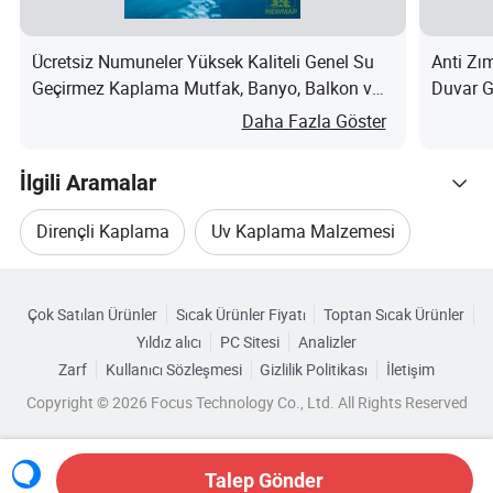
Ücretsiz Numuneler Yüksek Kaliteli Genel Su
Anti Zı
Geçirmez Kaplama Mutfak, Banyo, Balkon ve
Duvar G
Diğer Alanlar için nedir?
Kaplama
Daha Fazla Göster
İlgili Aramalar
Dirençli Kaplama
Uv Kaplama Malzemesi
Kategorilere Göre Gözat
Su Geçirmez Kaplama Yapmak
Çok Satılan Ürünler
Sıcak Ürünler Fiyatı
Toptan Sıcak Ürünler
Yıldız alıcı
PC Sitesi
Analizler
Paket
Plastik Uv Kaplama
Zarf
Kullanıcı Sözleşmesi
Gizlilik Politikası
İletişim
20 kg/kepçe
Copyright © 2026 Focus Technology Co., Ltd. All Rights Reserved
Su Geçirmez Duvar Kaplaması
Önerilen
kullanım:
Uv'ye Dayanıklı Kaplama
Talep Gönder
1,5 mm kalınlığında kaplama kullanımı yaklaşık 2,6