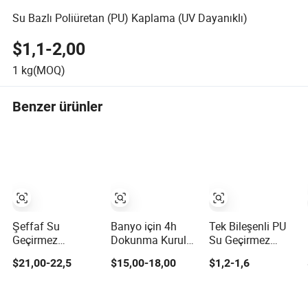
Su Bazlı Poliüretan (PU) Kaplama (UV Dayanıklı)
$1,1-2,00
1
kg(MOQ)
Benzer ürünler
Şeffaf Su
Banyo için 4h
Tek Bileşenli PU
Geçirmez
Dokunma Kurulu
Su Geçirmez
Yapıştırıcı Banyo
Özelliğine Sahip
Kaplama Ekolojik
$21,00-22,5
$15,00-18,00
$1,2-1,6
Dış Duvar Çatlak
Çatı Su Geçirmez
Dost Formül Yeşil
Engelleme
Kaplama
Bina
Malzemesi Su
Standartlarına