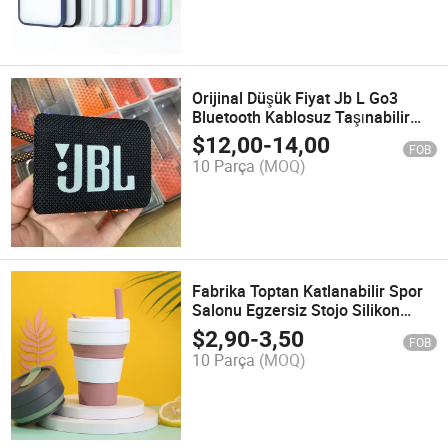
Orijinal Düşük Fiyat Jb L Go3
Bluetooth Kablosuz Taşınabilir
Mini Hoparlör Seri Numarası ile
$
12,00
-
14,00
FOB
10 Parça
(MOQ)
Fabrika Toptan Katlanabilir Spor
Salonu Egzersiz Stojo Silikon
Kahve Kupası Şişesi
$
2,90
-
3,50
FOB
10 Parça
(MOQ)