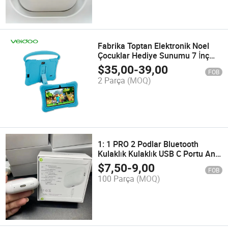
Fabrika Toptan Elektronik Noel
Çocuklar Hediye Sunumu 7 İnç
Mini Android Tablet PC Dizüstü
$
35,00
-
39,00
FOB
Bilgisayar Oyuncağı
2 Parça
(MOQ)
1: 1 PRO 2 Podlar Bluetooth
Kulaklık Kulaklık USB C Portu Anc
Fonksiyonu ile Ios18
$
7,50
-
9,00
FOB
100 Parça
(MOQ)