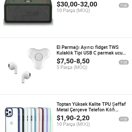
Kablosuz Taşınabilir Mini
$
30,00
-
32,00
FOB
Hoparlör Seri Numarası ile
10 Parça
(MOQ)
El Parmağı Ayırıcı fidget TWS
Kulaklık Tipi USB C parmak ucu
Jiroskop Kulaklık Bluetooth
$
7,50
-
8,50
FOB
Kablosuz HiFi Kulaklıklar Fabrika
5 Parça
(MOQ)
Satış Fiyatı
Toptan Yüksek Kalite TPU Şeffaf
Metal Çerçeve Telefon Kılıfı
iPhone 12/13/14
$
1,90
-
2,20
FOB
10 Parça
(MOQ)