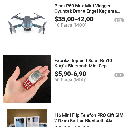
Pihot P60 Max Mini Vlogger
Oyuncak Drone Engel Kaçınma
Uzaktan Kumanda Uçak
$
35,00
-
42,00
FOB
Fotoğrafçılık Quadrotor Youtuber
10 Parça
(MOQ)
Helikopter Hediyeleri
Fabrika Toptan L8star Bm10
Küçük Bluetooth Mini Cep
Telefonu İkili SIM Yuvaları
$
5,90
-
6,90
FOB
50 Parça
(MOQ)
I16 Mini Flip Telefon PRO Çift SIM
2 Nano Kartlar Bluetooth Akıllı
Mobil Büyük İnç HD Ekran