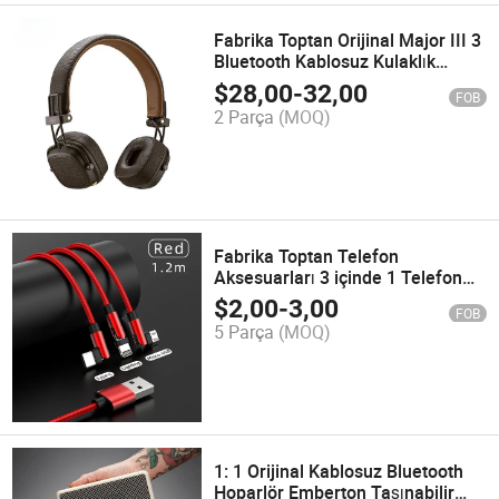
Fabrika Toptan Orijinal Major III 3
Bluetooth Kablosuz Kulaklık
Başlık Kulaklık
$
28,00
-
32,00
FOB
2 Parça
(MOQ)
Fabrika Toptan Telefon
Aksesuarları 3 içinde 1 Telefon
Şarj USB Kablo Lightning Şarj
$
2,00
-
3,00
FOB
Kablosu Güç Kaynağı Mobil Veri
5 Parça
(MOQ)
İletimi
1: 1 Orijinal Kablosuz Bluetooth
Hoparlör Emberton Taşınabilir