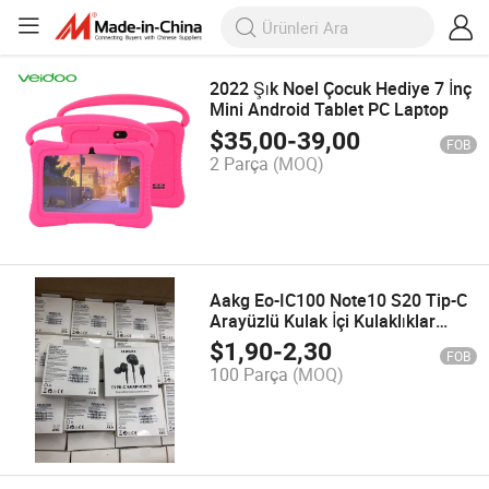
2022 Şık Noel Çocuk Hediye 7 İnç
Mini Android Tablet PC Laptop
$
35,00
-
39,00
FOB
2 Parça
(MOQ)
Aakg Eo-IC100 Note10 S20 Tip-C
Arayüzlü Kulak İçi Kulaklıklar
Çeşitli Kalite Stereo için Note10
$
1,90
-
2,30
FOB
Kulaklıklar
100 Parça
(MOQ)