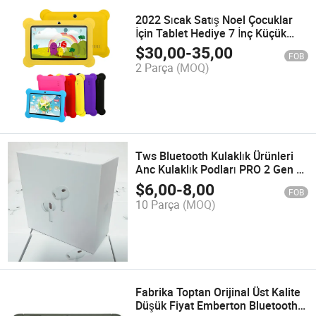
2022 Sıcak Satış Noel Çocuklar
İçin Tablet Hediye 7 İnç Küçük
Mini Android Tablet PC
$
30,00
-
35,00
FOB
2 Parça
(MOQ)
Tws Bluetooth Kulaklık Ürünleri
Anc Kulaklık Podları PRO 2 Gen 3
4 Type C iPhone için 16 15 13 12
$
6,00
-
8,00
FOB
Yenilenmiş Kulaklık Aksesuarları
10 Parça
(MOQ)
iPad Air için
Fabrika Toptan Orijinal Üst Kalite
Düşük Fiyat Emberton Bluetooth