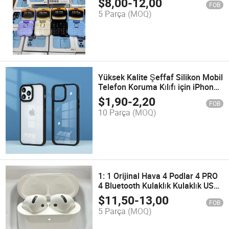
$
8,00
-
12,00
FOB
Katlanabilir Cep Telefonu Özellik
5 Parça
(MOQ)
Aksesuarları 2g GSM CPU ile
Kamera
Yüksek Kalite Şeffaf Silikon Mobil
Telefon Koruma Kılıfı için iPhone
12/13 TPU Şeffaf Kılıf
$
1,90
-
2,20
FOB
10 Parça
(MOQ)
1: 1 Orijinal Hava 4 Podlar 4 PRO
4 Bluetooth Kulaklık Kulaklık USB
C Portu Anc Fonksiyonu ile Ios18
$
11,50
-
13,00
FOB
5 Parça
(MOQ)