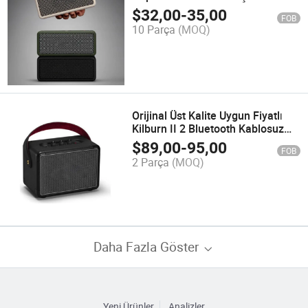
Hoparlör
$
32,00
-
35,00
FOB
10 Parça
(MOQ)
Orijinal Üst Kalite Uygun Fiyatlı
Kilburn II 2 Bluetooth Kablosuz
Taşınabilir Büyük Hoparlör ile Seri
$
89,00
-
95,00
FOB
Numarası
2 Parça
(MOQ)
Daha Fazla Göster
Yeni Ürünler
Analizler