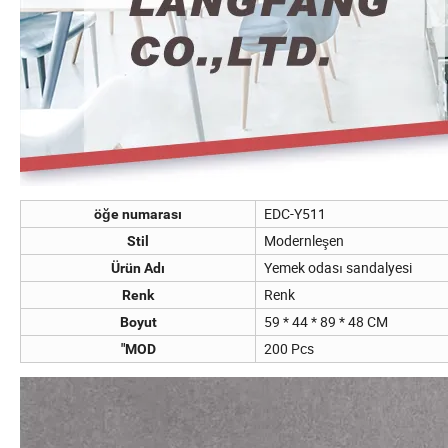
EDC-Y511
öğe numarası
Modernleşen
Stil
Yemek odası sandalyesi
Ürün Adı
Renk
Renk
59 * 44 * 89 * 48 CM
Boyut
200 Pcs
"MOD