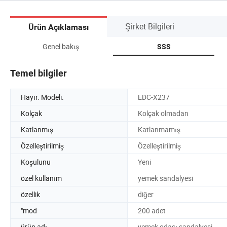
Şirket Bilgileri
Ürün Açıklaması
Genel bakış
SSS
Temel bilgiler
Hayır. Modeli.
EDC-X237
Kolçak
Kolçak olmadan
Katlanmış
Katlanmamış
Özelleştirilmiş
Özelleştirilmiş
Koşulunu
Yeni
özel kullanım
yemek sandalyesi
özellik
diğer
"mod
200 adet
ürün adı
yemek odası sandalyesi