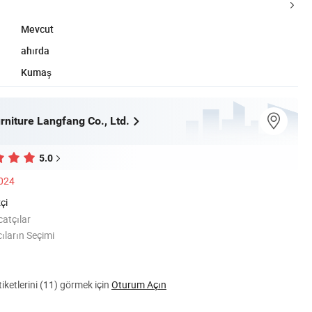
Mevcut
ahırda
Kumaş
rniture Langfang Co., Ltd.
5.0
2024
çi
catçılar
cıların Seçimi
ketlerini (11) görmek için
Oturum Açın