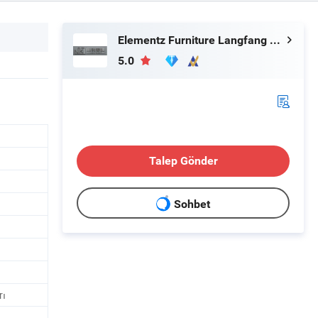
Elementz Furniture Langfang Co., Ltd.
5.0
Talep Gönder
Sohbet
rı