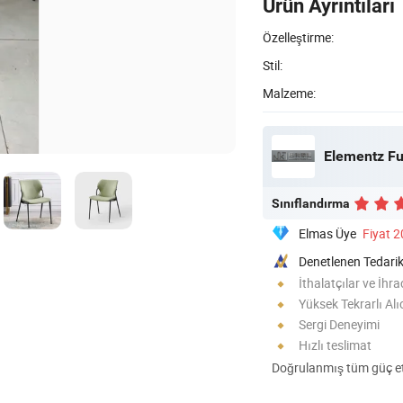
Ürün Ayrıntıları
Özelleştirme:
Stil:
Malzeme:
Elementz Fu
Sınıflandırma
Elmas Üye
Fiyat 
Denetlenen Tedarik
İthalatçılar ve İhra
Yüksek Tekrarlı Alı
Sergi Deneyimi
Hızlı teslimat
Doğrulanmış tüm güç eti