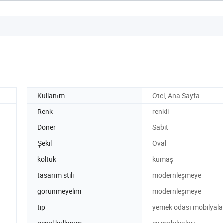
Kullanım
Otel, Ana Sayfa
Renk
renkli
Döner
Sabit
Şekil
Oval
koltuk
kumaş
tasarım stili
modernleşmeye
görünmeyelim
modernleşmeye
tip
yemek odası mobilyala
genel kullanım
ev mobilyaları