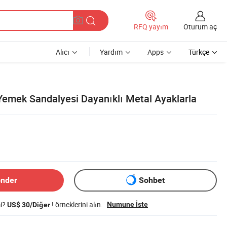
Oturum aç
RFQ yayım
Alıcı
Yardım
Apps
Türkçe
Yemek Sandalyesi Dayanıklı Metal Ayaklarla
önder
Sohbet
mi?
! örneklerini alın.
Numune İste
US$ 30/Diğer