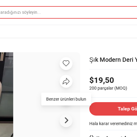
Şık Modern Deri 
$19,50
200 parçalar
(MOQ)
Talep G
Hala karar veremediniz 