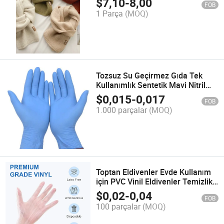
$
7,10
-
8,00
FOB
1 Parça
(MOQ)
Tozsuz Su Geçirmez Gıda Tek
Kullanımlık Sentetik Mavi Nitril
Karışık Eldivenler
$
0,015
-
0,017
FOB
1.000 parçalar
(MOQ)
Toptan Eldivenler Evde Kullanım
için PVC Vinil Eldivenler Temizlik
İçin
$
0,02
-
0,04
FOB
100 parçalar
(MOQ)