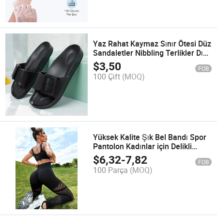
Yaz Rahat Kaymaz Sınır Ötesi Düz
Sandaletler Nibbling Terlikler Dış
Giyim ile
$
3,50
FOB
100 Çift
(MOQ)
Yüksek Kalite Şık Bel Bandı Spor
Pantolon Kadınlar için Delikli
Popo Tayt Yoga Pantolon Fitness
$
6,32
-
7,82
FOB
Tayt Spor Salonu
100 Parça
(MOQ)