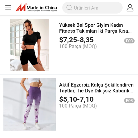
Yüksek Bel Spor Giyim Kadın
Fitness Takımları İki Parça Kısa
Kollu Kısa Üst & Yoga Şortu
$
7,25
-
8,35
FOB
100 Parça
(MOQ)
Aktif Egzersiz Kalça Şekillendiren
Taytlar, Tie Dye Dikişsiz Kabarık
Popo Taytları Kadınlar için
$
5,10
-
7,10
FOB
100 Parça
(MOQ)