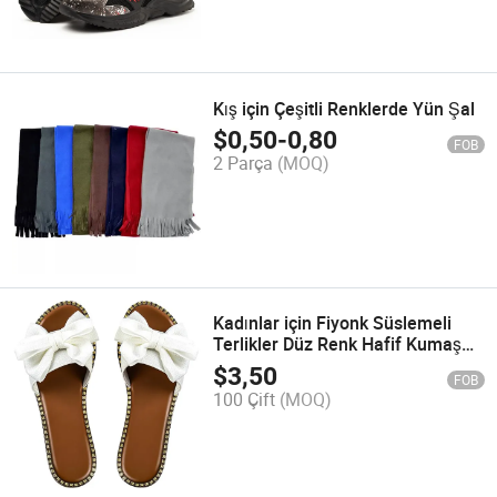
Kış için Çeşitli Renklerde Yün Şal
$
0,50
-
0,80
FOB
2 Parça
(MOQ)
Kadınlar için Fiyonk Süslemeli
Terlikler Düz Renk Hafif Kumaş
Düz Terlikler
$
3,50
FOB
100 Çift
(MOQ)