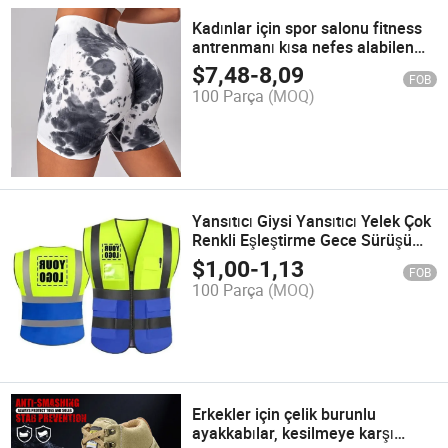
Kadınlar için spor salonu fitness
antrenmanı kısa nefes alabilen
aktif giyim şortları
$
7,48
-
8,09
FOB
100 Parça
(MOQ)
Yansıtıcı Giysi Yansıtıcı Yelek Çok
Renkli Eşleştirme Gece Sürüşü
Güvenlik Giysisi
$
1,00
-
1,13
FOB
100 Parça
(MOQ)
Erkekler için çelik burunlu
ayakkabılar, kesilmeye karşı