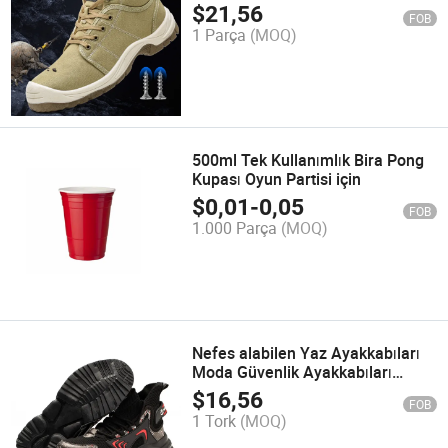
güvenlidir, kanvas iş ayakkabıları
$
21,56
FOB
1 Parça
(MOQ)
500ml Tek Kullanımlık Bira Pong
Kupası Oyun Partisi için
$
0,01
-
0,05
FOB
1.000 Parça
(MOQ)
Nefes alabilen Yaz Ayakkabıları
Moda Güvenlik Ayakkabıları
Darbe Önleyici Konforlu Çelik
$
16,56
FOB
Burun Kapağı
1 Tork
(MOQ)