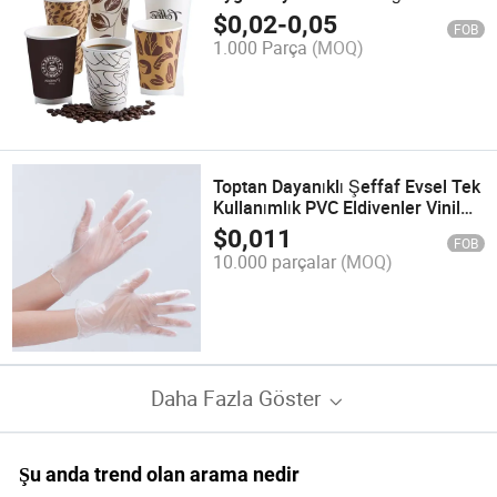
Bardakları Ofis Kullanımı İçin
$
0,02
-
0,05
FOB
1.000 Parça
(MOQ)
Toptan Dayanıklı Şeffaf Evsel Tek
Kullanımlık PVC Eldivenler Vinil
Eldivenler
$
0,011
FOB
10.000 parçalar
(MOQ)
Daha Fazla Göster
Şu anda trend olan arama nedir