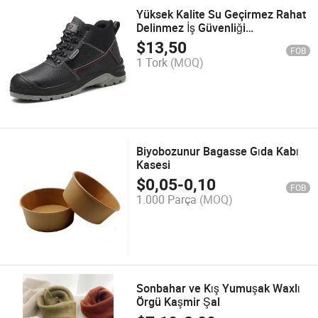
Yüksek Kalite Su Geçirmez Rahat
Delinmez İş Güvenliği
Ayakkabıları
$
13,50
FOB
1 Tork
(MOQ)
Biyobozunur Bagasse Gıda Kabı
Kasesi
$
0,05
-
0,10
FOB
1.000 Parça
(MOQ)
Sonbahar ve Kış Yumuşak Waxlı
Örgü Kaşmir Şal