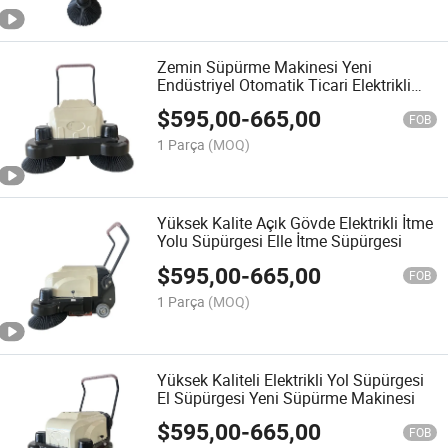
Zemin Süpürme Makinesi Yeni
Endüstriyel Otomatik Ticari Elektrikli
Fırça Motorlu Scrubber Dryer Oteller
$
595,00
-
665,00
için Alışveriş Merkezleri
FOB
1 Parça
(MOQ)
Yüksek Kalite Açık Gövde Elektrikli İtme
Yolu Süpürgesi Elle İtme Süpürgesi
$
595,00
-
665,00
FOB
1 Parça
(MOQ)
Yüksek Kaliteli Elektrikli Yol Süpürgesi
El Süpürgesi Yeni Süpürme Makinesi
$
595,00
-
665,00
FOB