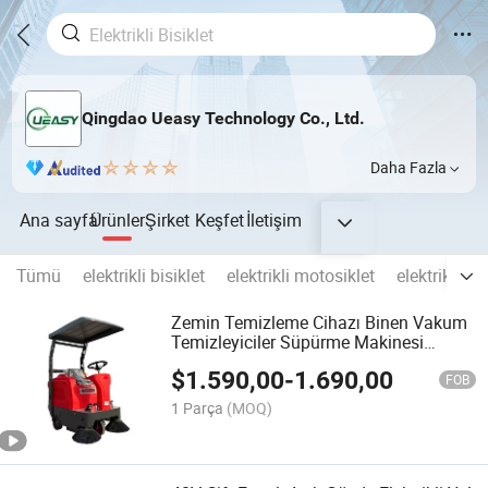
Qingdao Ueasy Technology Co., Ltd.
Daha Fazla
Ana sayfa
Ürünler
Şirket
Keşfet
İletişim
Tümü
elektrikli bisiklet
elektrikli motosiklet
elektrikli sc
Zemin Temizleme Cihazı Binen Vakum
Temizleyiciler Süpürme Makinesi
Zemin Süpürücü Fırça
$
1.590,00
-
1.690,00
FOB
1 Parça
(MOQ)