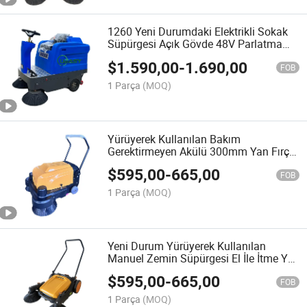
1260 Yeni Durumdaki Elektrikli Sokak
Süpürgesi Açık Gövde 48V Parlatma
Kullanımı Otomatik Zemin Temizleme
$
1.590,00
-
1.690,00
Yol Süpürgesi
FOB
1 Parça
(MOQ)
Yürüyerek Kullanılan Bakım
Gerektirmeyen Akülü 300mm Yan Fırça
Elle İtme Manuel Beton Zemin
$
595,00
-
665,00
Süpürgesi
FOB
1 Parça
(MOQ)
Yeni Durum Yürüyerek Kullanılan
Manuel Zemin Süpürgesi El İle İtme Yol
Süpürgesi Vakum Elektrikli Temizlik
$
595,00
-
665,00
Aracı
FOB
1 Parça
(MOQ)