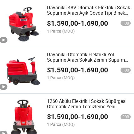
Dayanıklı 48V Otomatik Elektrikli Sokak
Süpürme Aracı Açık Gövde Tipi Binek
Yolu Zemin Süpürme Makinesi
$
1.590,00
-
1.690,00
FOB
1 Parça
(MOQ)
Dayanıklı Otomatik Elektrikli Yol
Süpürme Aracı Sokak Zemin Süpürme
Makinesi
$
1.590,00
-
1.690,00
FOB
1 Parça
(MOQ)
1260 Akülü Elektrikli Sokak Süpürgesi
Otomatik Zemin Temizleme Yeni
Durum Yol Süpürgesi 48V Parlatma
$
1.590,00
-
1.690,00
Kullanımı
FOB
1 Parça
(MOQ)