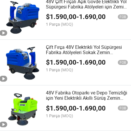
48V Çift Fırçalı Açık Gövde Elektrikli Yol
Süpürgesi Fabrika Atölyeleri için Zemin
Temizleme Makinesi
$
1.590,00
-
1.690,00
FOB
1 Parça
(MOQ)
Çift Fırça 48V Elektrikli Yol Süpürgesi
Fabrika Atölyeleri Sokak Zemin
Temizleme Makinesi
$
1.590,00
-
1.690,00
FOB
1 Parça
(MOQ)
48V Fabrika Otoparkı ve Depo Temizliği
için Yeni Elektrikli Akıllı Sürüş Zemin
Temizleme Makinesi Fırça Tipi
$
1.590,00
-
1.690,00
FOB
1 Parça
(MOQ)