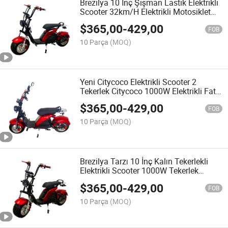
Brezilya 10 İnç Şişman Lastik Elektrikli
Scooter 32km/H Elektrikli Motosiklet
Lityum Pil Disk Fren Scooter Citycoco
$
365,00
-
429,00
FOB
10 Parça
(MOQ)
Yeni Citycoco Elektrikli Scooter 2
Tekerlek Citycoco 1000W Elektrikli Fat
Tekerlek Citycoco Sıcak Satış Brezilya
$
365,00
-
429,00
60V 20A E-Scootre
FOB
10 Parça
(MOQ)
Brezilya Tarzı 10 İnç Kalın Tekerlekli
Elektrikli Scooter 1000W Tekerlek
Aralığı 130cm Citycoco 60V20A
$
365,00
-
429,00
Elektrikli Motosiklet
FOB
10 Parça
(MOQ)