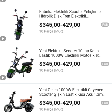
Fabrika Elektrikli Scooter Yetişkinler
Hidrolik Disk Fren Elektrikli
Motosikletler 10 İnç Şişman Lastik
$
345,00
-
429,00
1000W Motor 60V 20A Citycoco
FOB
10 Parça
(MOQ)
Yeni Elektrikli Scooter 10 İnç Kalın
Lastik 1000W Elektrikli Motosiklet
Brezilya'da Kaydedildi 130cm Dingil
$
345,00
-
429,00
Mesafesi Citycoco
FOB
10 Parça
(MOQ)
Yeni Gelen 1000W Elektrikli Citycoco
Scooter Şişkin Lastik Kısa Aks 1.3m
Model Brezilya Büyük Pil ile Yetişkinler
$
345,00
-
429,00
için
FOB
10 Parça
(MOQ)