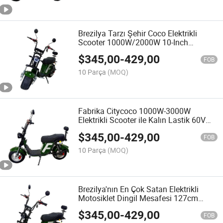
Brezilya Tarzı Şehir Coco Elektrikli
Scooter 1000W/2000W 10-Inch
Lastikler Lityum Pil Elektrikli Scooter
$
345,00
-
429,00
FOB
10 Parça
(MOQ)
Fabrika Citycoco 1000W-3000W
Elektrikli Scooter ile Kalın Lastik 60V
Sokak Bisikletleri 20ah-30ah Chopper
$
345,00
-
429,00
Motor 2000W Motosiklet
FOB
10 Parça
(MOQ)
Brezilya'nın En Çok Satan Elektrikli
Motosiklet Dingil Mesafesi 127cm
Elektrikli Scooter 10 İnç 1000W Lityum
$
345,00
-
429,00
Pil Scooter Citycoco
FOB