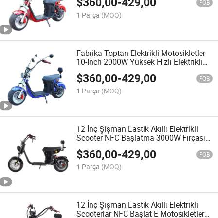
$
360,00
-
429,00
Citycoco
FOB
1 Parça
(MOQ)
Fabrika Toptan Elektrikli Motosikletler
10-Inch 2000W Yüksek Hızlı Elektrikli
Scooterlar Şişman Tekerlekli Elektrikli
$
360,00
-
429,00
Citycoco
FOB
1 Parça
(MOQ)
12 İnç Şişman Lastik Akıllı Elektrikli
Scooter NFC Başlatma 3000W Fırçasız
Motor 40ah Lityum Pil Su Geçirmez
$
360,00
-
429,00
Citycoco
FOB
1 Parça
(MOQ)
12 İnç Şişman Lastik Akıllı Elektrikli
Scooterlar NFC Başlat E Motosikletler