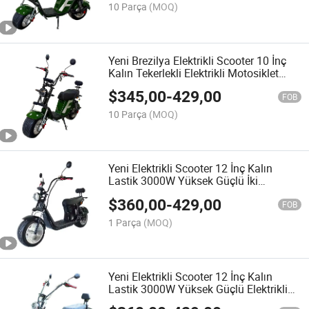
10 Parça
(MOQ)
Yeni Brezilya Elektrikli Scooter 10 İnç
Kalın Tekerlekli Elektrikli Motosiklet
1000W Yüksek Hız 60V Lityum Pil
$
345,00
-
429,00
Scooter Cictycoco
FOB
10 Parça
(MOQ)
Yeni Elektrikli Scooter 12 İnç Kalın
Lastik 3000W Yüksek Güçlü İki
Tekerlekli Scooter 20ah Lityum Pil
$
360,00
-
429,00
Dijital Su Geçirmez Citycoco
FOB
1 Parça
(MOQ)
Yeni Elektrikli Scooter 12 İnç Kalın
Lastik 3000W Yüksek Güçlü Elektrikli
Motosiklet 60V Lityum Pil Scooter