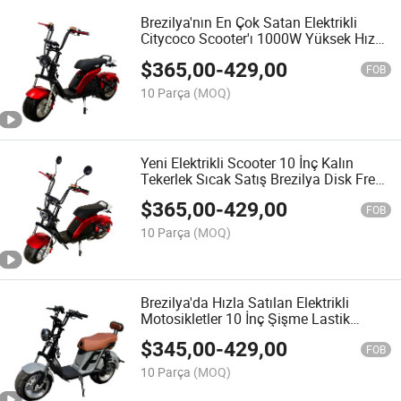
Brezilya'nın En Çok Satan Elektrikli
Citycoco Scooter'ı 1000W Yüksek Hız
60V Lityum Pil Motosiklet Dingil
$
365,00
-
429,00
Mesafesi 127cm Citycoco
FOB
10 Parça
(MOQ)
Yeni Elektrikli Scooter 10 İnç Kalın
Tekerlek Sıcak Satış Brezilya Disk Frenli
Elektrikli Motosiklet 1000W Citycoco
$
365,00
-
429,00
Scooter
FOB
10 Parça
(MOQ)
Brezilya'da Hızla Satılan Elektrikli
Motosikletler 10 İnç Şişme Lastik
1000W Hız 32km/H Citycoco 60V
$
345,00
-
429,00
Lityum Pil Elektrikli Scooter Yetişkinler
FOB
için
10 Parça
(MOQ)