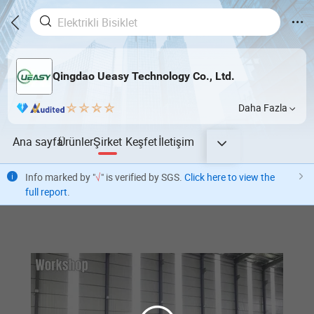
Qingdao Ueasy Technology Co., Ltd.
Daha Fazla
Ana sayfa
Ürünler
Şirket
Keşfet
İletişim
Info marked by "
√
" is verified by SGS.
Click here to view the
full report
.