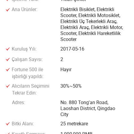
için de kazançlı bir durum elde etmek için dünyanın dört bir
Ana Ürünler:
Elektrikli Bisiklet, Elektrikli
yanındaki kuruluşlarla samimi bir şekilde işbirliği yapmaya
Scooter, Elektrikli Motosiklet,
hazırdır.
Elektrikli Üç Tekerlekli Araç,
Elektrikli Araç, Elektrikli Motor,
Scooter, Elektrikli Hareketlilik
Scooter
Kuruluş Yılı:
2017-05-16
Çalışan Sayısı:
2
Fortune 500 ile
Hayır
işbirliği yapıldı:
Alıcıların Seçimini
30%~50%
Tekrar Edin:
Adres:
No. 880 Tong'an Road,
Laoshan District, Qingdao
City
Bitki Alanı:
25 metrekare
Kayıtlı Sermaye:
1,000,000 RMB