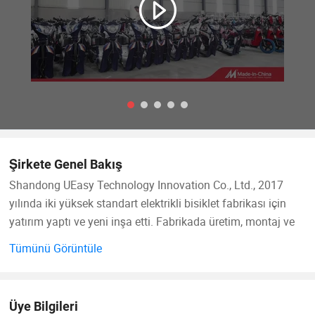
Şirkete Genel Bakış
Shandong UEasy Technology Innovation Co., Ltd., 2017
yılında iki yüksek standart elektrikli bisiklet fabrikası için
yatırım yaptı ve yeni inşa etti. Fabrikada üretim, montaj ve
test gibi entegre üretim özellikleri bulunur ve ürün kalitesi
Tümünü Görüntüle
yüksek kaliteli ve kararlıdır. Sipariş üretim süresini
kısaltabilir, üretim maliyetlerini azaltabilir ve rekabet gücünü
artırabilir.
Üye Bilgileri