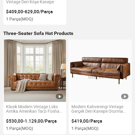
Vintage Deri Köşe Kanepe
$409,00-629,00/Parça
1 Parça
(MOQ)
Three-Seater Sofa Hot Products
Klasik Modern Vintage Lüks
Modern Kahverengi Vintage
Antika Amerikan Tarzı Foshan
Gerçek Deri Kanepe Oturma
Ev Otel Oturma Odası
Odası Ev Otel Mobilyası
Mobilyası Chesterfield Tam
$530,00-1.129,00/Parça
$419,00/Parça
Deri Düğme Kapitone Ahşap
1 Parça
(MOQ)
1 Parça
(MOQ)
Çerçeve Kanepe Koltuk