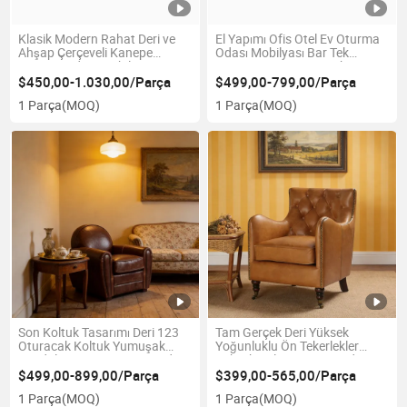
Klasik Modern Rahat Deri ve
El Yapımı Ofis Otel Ev Oturma
Ahşap Çerçeveli Kanepe
Odası Mobilyası Bar Tek
Oturma Odası Mobilyası
Vintage Kanepe Gerçek Deri
Rahat Dönme Kanepe
$450,00-1.030,00/Parça
$499,00-799,00/Parça
1 Parça
(MOQ)
1 Parça
(MOQ)
Son Koltuk Tasarımı Deri 123
Tam Gerçek Deri Yüksek
Oturacak Koltuk Yumuşak
Yoğunluklu Ön Tekerlekler
Sandalye Çanta Oturma Odası
Yüksek Kalite Oturma Odası
Mobilyası
Sigarası Tek Koltuk Sandalyesi
$499,00-899,00/Parça
$399,00-565,00/Parça
1 Parça
(MOQ)
1 Parça
(MOQ)