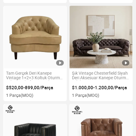
Tam Gerçek Deri Kanepe
Şık Vintage Chesterfield Siyah
Vintage 1+2+3 Koltuk Oturma
Deri Aksesuar Kanepe Oturma
Odası Otel Ofis Çay Kahve
Odaları için
Dükkanı Mobilya Toptan OEM
$520,00-899,00/Parça
$1.000,00-1.200,00/Parça
ODM Mevcut
1 Parça
(MOQ)
1 Parça
(MOQ)