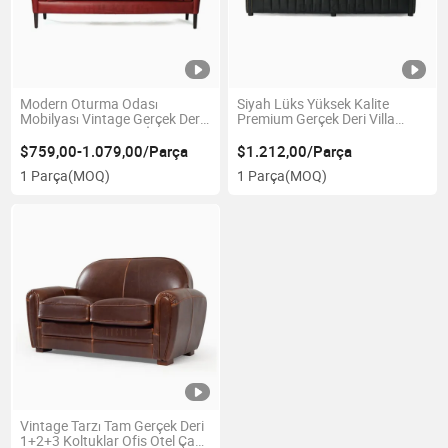
Modern Oturma Odası
Siyah Lüks Yüksek Kalite
Mobilyası Vintage Gerçek Deri
Premium Gerçek Deri Villa
Lüks Toptan Set Çin İtalya
Oturma Odası Kanepe
Yemek 3 Kişilik Kırmızı Kanepe
Mobilyası
$759,00-1.079,00/Parça
$1.212,00/Parça
1 Parça
(MOQ)
1 Parça
(MOQ)
Vintage Tarzı Tam Gerçek Deri
1+2+3 Koltuklar Ofis Otel Çay