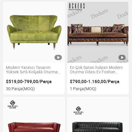
Modern Yaratıcı Tasarım
En Çok Satan İtalyan Modern
Yüksek Sırtlı Kolçaklı Oturma
Oturma Odası Ev Foshan
Odası Deri Kanepe Mobilyası
Chesterfield Gerçek Deri Lüks
Ahşap Çerçeve 1+2+3 Köşe
$519,00-799,00/Parça
$790,00-1.160,00/Parça
Kanepe
30 Parça
(MOQ)
1 Parça
(MOQ)