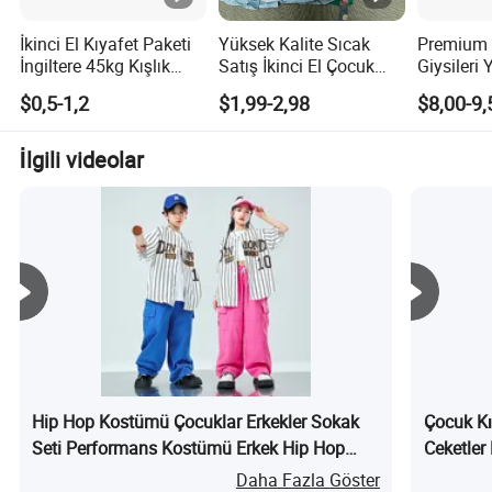
bir şekilde işbirliği yapmak istiyor. Yüksek kaliteli ürünler
ve en iyi hizmet sunarız. Birlikte yaşam, birlikte refah ve
İkinci El Kıyafet Paketi
Yüksek Kalite Sıcak
Premium
İngiltere 45kg Kışlık
Satış İkinci El Çocuk
Giysileri 
kazançlı çlı bir iş modeli açabileceğimizi ve birlikte daha
Kullanılmış Kıyafetler
Yaz Kıyafetleri
Seti
iyi bir gelecek oluşturabileceğimizi umuyoruz.
$0,5-1,2
$1,99-2,98
$8,00-9,
ve Ayakkabılar
Kullanılmış Kıyafetler
Konteyneri Erkekler,
Kadınlar ve Çocuklar
İlgili videolar
İçin Çin'den
Hip Hop Kostümü Çocuklar Erkekler Sokak
Çocuk Kı
Seti Performans Kostümü Erkek Hip Hop
Ceketler
Kızlar Caz Dans Kostümü nedir?
Takımı T
Daha Fazla Göster