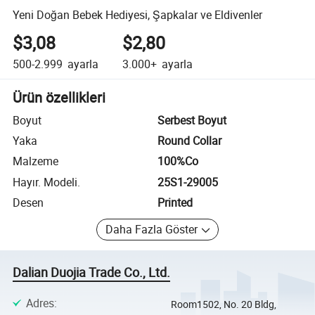
Yeni Doğan Bebek Hediyesi, Şapkalar ve Eldivenler
$3,08
$2,80
500-2.999
ayarla
3.000+
ayarla
Ürün özellikleri
Boyut
Serbest Boyut
Yaka
Round Collar
Malzeme
100%Co
Hayır. Modeli.
25S1-29005
Desen
Printed
Daha Fazla Göster
Dalian Duojia Trade Co., Ltd.
Adres
:
Room1502, No. 20 Bldg,