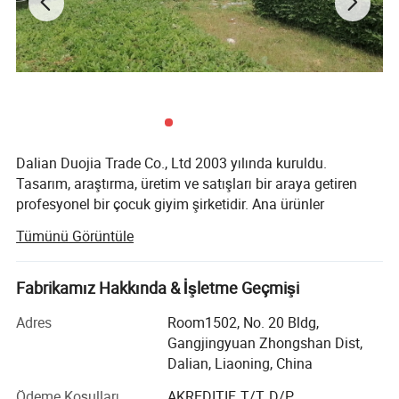
Dalian Duojia Trade Co., Ltd 2003 yılında kuruldu.
Tasarım, araştırma, üretim ve satışları bir araya getiren
profesyonel bir çocuk giyim şirketidir. Ana ürünler
arasında genellikle örgü çocuk giysisi, dokuma kıyafetler,
Tümünü Görüntüle
yünlü kıyafetler ve diğer kıyafetler yer alıyor.
Ürünler çoğunlukla İtalya, İspanya, Kanada ve diğer birçok
Fabrikamız Hakkında & İşletme Geçmişi
ülkeye satılıyor. Şirketimiz "önce müşteri, önce müşteri
itibarı, önce dürüstlük ve pragmatik, mükemmellik arayışı"
Adres
Room1502, No. 20 Bldg,
iş felsefesini benimsiyor. Ünlü İtalyan markaları IDEXE,
Gangjingyuan Zhongshan Dist,
CHICCO, İspanya-BELEDIYE BAŞKANI ve Kanada-Gold
Dalian, Liaoning, China
Tulip/Amouire/All Navy şirketimizle uzun zamandır
Ödeme Koşulları
AKREDITIF, T/T, D/P