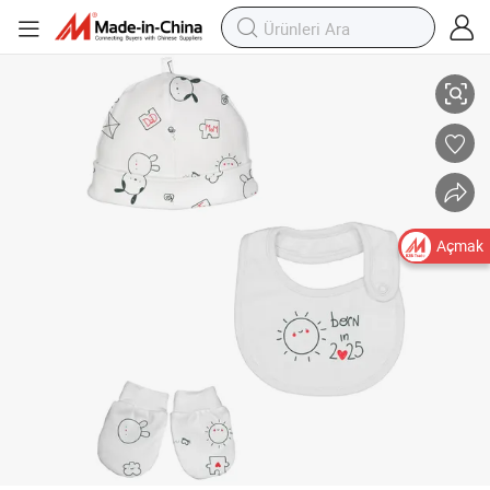
Yeni Doğan Bebek Hediyesi, Şapkalar ve Eldivenler
Açmak