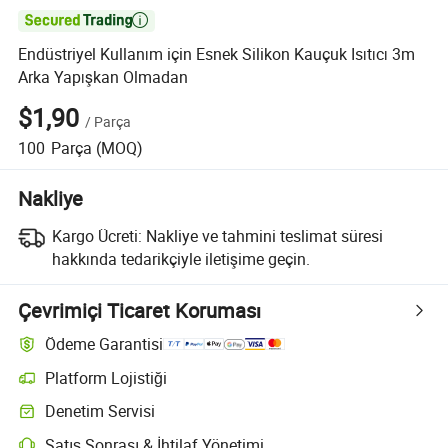

Endüstriyel Kullanım için Esnek Silikon Kauçuk Isıtıcı 3m
Arka Yapışkan Olmadan
$1,90
/
Parça
100
Parça
(MOQ)
Nakliye
Kargo Ücreti:
Nakliye ve tahmini teslimat süresi
hakkında tedarikçiyle iletişime geçin.
Çevrimiçi Ticaret Koruması
Ödeme Garantisi
Platform Lojistiği
Platform destekli lojistik ile daha net gönderi takibi
Denetim Servisi
Seçime bağlı ön sevkiyat denetimi kalite ve miktar kontrolleri için
Satış Sonrası & İhtilaf Yönetimi