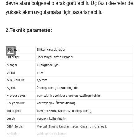
devre alanı bölgesel olarak görülebilir. Üç fazlı devreler de
yüksek akım uygulamaları için tasarlanabilir.
2.Teknik parametre:
Ürün adı
Silikon kauçuk ısıtıcı
Isıtıcı tipi
Endüstriyel ısıtma elemanı
Menşei
Guangzhou, Çin
Voltaj
12 V
Min. Kalınlık
1,5 mm
Ağırlık
Özelleştirilmiş boyuta bağlıdır.
Mevcut boyut
Tüm teknik özellikler arasında, özelleştirilebilir
3M yapıştırıcı
Var veya yok. Özelleştirilmiş.
Isıtıcı şekli
Yuvarlak/Kare/Düzensiz, özelleştirilmiş
Örnek
Test için kullanılabilir.
OEM Servisi
Mevcut. Sipariş karşılanmadan önce numune testi.
Ambalaj
Çoklu çanta ve karton