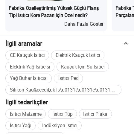
kurumsal kültürüne bağlı kalır. Müşterilerimiz ve
Fabrika Özelleştirilmiş Yüksek Güçlü Flanş
Fabrika T
tedarikçilerimizle uzun vadeli bir işbirliği ilişkisi kurmaya
Tipi Isıtıcı Kore Pazarı için Özel nedir?
Parçalar
ve toplum için değer yaratmaya kararlıyız. Sürekli
Daha Fazla Göster
çabalarımız ve yeniliklerimiz sayesinde daha rekabetçi ve
etkili bir dış ticaret fabrikası olacağımızı düşünüyoruz.
İlgili aramalar
CE Kauçuk Isıtıcı
Elektrik Kauçuk Isıtıcı
Elektrik Yağ Isıtıcısı
Kauçuk Için Su Isıtıcı
Yağ Buhar Isıtıcısı
Isıtıcı Ped
Silikon Kau&ccedil;uk Is\u0131t\u0131c\u0131 Toplu satın alma
İlgili tedarikçiler
Isıtıcı Malzeme
Isıtıcı Tüp
Isıtıcı Plaka
Isıtıcı Yağı
Indüksiyon Isıtıcı