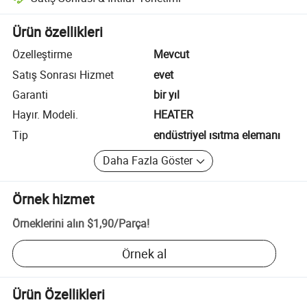
Platform destekli uyuşmazlık çözümü, uygun olduğunda iade veya geri 
Ürün özellikleri
Özelleştirme
Mevcut
Satış Sonrası Hizmet
evet
Garanti
bir yıl
Hayır. Modeli.
HEATER
Tip
endüstriyel ısıtma elemanı
Daha Fazla Göster
Örnek hizmet
Örneklerini alın
$1,90
/
Parça
!
Örnek al
Ürün Özellikleri