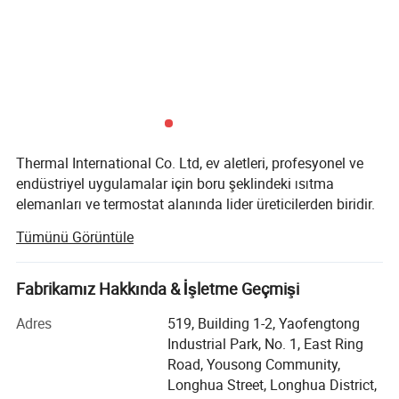
1.Endüstriyel ekipman, boru hatları, variller, tanklar vb.;
2.Termal aktarım ekipmanı;
3.Tıbbi cihazlar ve cihazlar;
4.Uçak motoru ısıtıcıları ve havacılık sektörü;
5.Lazer yazıcılar, makine çoğaltma.
Thermal International Co. Ltd, ev aletleri, profesyonel ve
endüstriyel uygulamalar için boru şeklindeki ısıtma
5.Ürün sunumu:
elemanları ve termostat alanında lider üreticilerden biridir.
Tümünü Görüntüle
2010 yılında kurulan Thermal International Co., Ltd, şu
anda 3 milyon ABD doları olan tek yatırım yapan özel bir
kuruluştur. Termal, Guangdong Eyaleti, Zhejiang ili ve
Fabrikamız Hakkında & İşletme Geçmişi
Jiangsu ilinde 3 üretim fabrikasındaki 10 montaj hattı ile
Ar-Ge ve üretim tesisine tutkuyla bağlı. Termal
Adres
519, Building 1-2, Yaofengtong
Uluslararası, fare teknolojisi ve yönetim deneyimini yurt
Industrial Park, No. 1, East Ring
içinde ve yurt dışında da deneyimleyip kendisini; ısıtma
Road, Yousong Community,
elemanı, termostat, anahtar, motor, belirtilen lamba ve hem
Longhua Street, Longhua District,