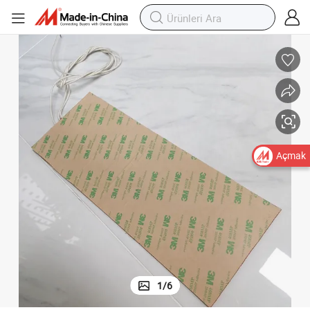
 Olmadan
Endüstriyel Kullanım için Esnek Silikon Kauçuk Isıtıcı 3m Arka Yapışkan
Açmak
1
/
6