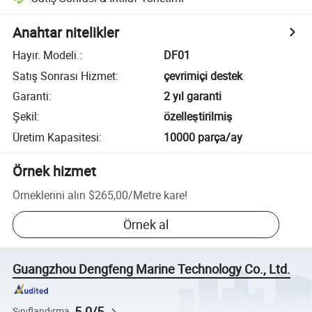
Anahtar nitelikler
Hayır. Modeli.
:
DF01
Satış Sonrası Hizmet
:
çevrimiçi destek
Garanti
:
2 yıl garanti
Şekil
:
özelleştirilmiş
Üretim Kapasitesi
:
10000 parça/ay
Örnek hizmet
Örneklerini alın
$265,00
/
Metre kare
!
Örnek al
Guangzhou Dengfeng Marine Technology Co., Ltd.
5.0/5
Sınıflandırma