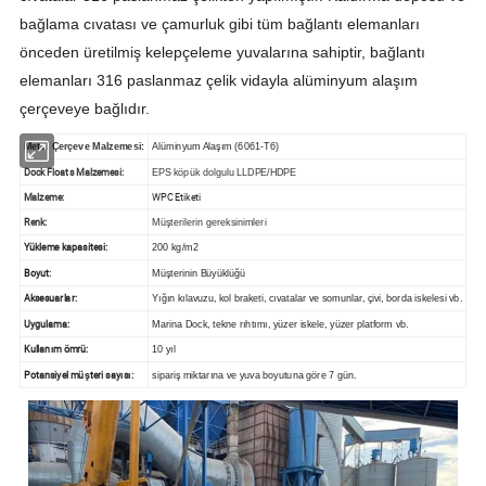
bağlama cıvatası ve çamurluk gibi tüm bağlantı elemanları
önceden üretilmiş kelepçeleme yuvalarına sahiptir, bağlantı
elemanları 316 paslanmaz çelik vidayla alüminyum alaşım
çerçeveye bağlıdır.
Metal Çerçeve Malzemesi
:
Alüminyum Alaşım (6061-T6)
Dock Floats Malzemesi:
EPS köpük dolgulu LLDPE/HDPE
Malzeme:
WPC Etiketi
Renk:
Müşterilerin gereksinimleri
Yükleme kapasitesi:
200
kg/m2
Boyut:
Müşterinin Büyüklüğü
Aksesuarlar:
Yığın kılavuzu, kol braketi, cıvatalar ve somunlar, çivi, borda iskelesi vb.
Uygulama:
Marina Dock, tekne rıhtımı, yüzer iskele, yüzer platform vb.
Kullanım ömrü:
10 yıl
Potansiyel müşteri sayısı:
sipariş miktarına ve yuva boyutuna göre 7 gün.