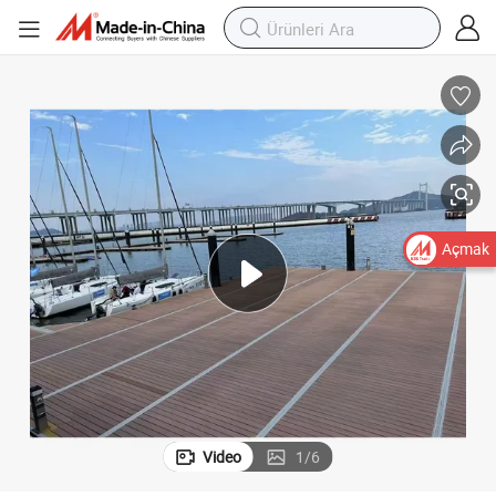
Açmak
Video
1
/
6