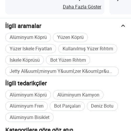
nedir?
Daha Fazla Göster
İlgili aramalar
Alüminyum Köprü
Yüzen Köprü
Yüzer Iskele Fiyatları
Kullanılmış Yüzer Rıhtım
Iskele Köprüsü
Bot Yüzen Rıhtım
Jetty Al&uuml;minyum Y&uuml;zer K&ouml;pr&uuml; Toplu satın alma
İlgili tedarikçiler
Alüminyum Köprü
Alüminyum Kamyon
Alüminyum Fren
Bot Parçaları
Deniz Botu
Alüminyum Bisiklet
Kategorilere göre göz atın