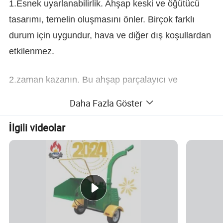
1.Esnek uyarlanabilirlik. Ahşap keski ve öğütücü
tasarımı, temelin oluşmasını önler. Birçok farklı
durum için uygundur, hava ve diğer dış koşullardan
etkilenmez.
2.zaman kazanın. Bu ahşap parçalayıcı ve
parçalayıcı doğrudan üretime geçerek zamandan
Daha Fazla Göster
tasarruf sağlar.
İlgili videolar
3.tasarruf edin. Bu ahşap kırıcı ve öğütücü büyük
bir kapasiteye sahiptir ve güvenilir çalışır. Makineyi
yalnızca bir veya iki çalışan kontrol edebilir.