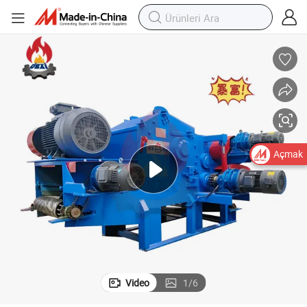
Açmak
Video
1
/
6