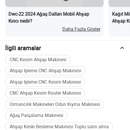
Dwc-22 2024 Ağaç Dalları Mobil Ahşap
Kağıt Mi
Kırıcı nedir?
Ahşap Kı
Daha Fazla Göster
İlgili aramalar
CNC Kesim Ahşap Makinesi
Ahşap Işleme CNC Ahşap Makinesi
Ahşap Işleme CNC Kesim Makinesi
CNC Ahşap Kesim Router Makinesi
Ürün Parametreleri
Ormancılık Makineleri Odun Kıyma Makinesi
GX2116
MODEL
GX216
GX218
GX2113
Ağaç Parçalama Makinesi
BESLEYICI BOYUTU (mm)
500 * 270
700 * 300
700 * 450
Özelleştirilmiş
UÇUCU BIÇAKLARIN
Ahşap Keski Besleme Makinesi Toplu satın alma
2
2
3
Özelleştirilmiş
MIKTARI (ADET)