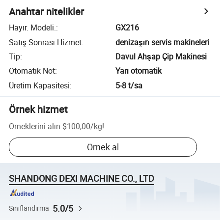
Anahtar nitelikler
Hayır. Modeli.
:
GX216
Satış Sonrası Hizmet
:
denizaşırı servis makineleri
Tip
:
Davul Ahşap Çip Makinesi
Otomatik Not
:
Yarı otomatik
Üretim Kapasitesi
:
5-8 t/sa
Örnek hizmet
Örneklerini alın
$100,00
/
kg
!
Örnek al
SHANDONG DEXI MACHINE CO., LTD
5.0/5
Sınıflandırma