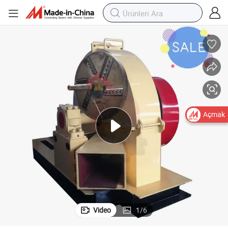
Açmak
Video
1
/
6