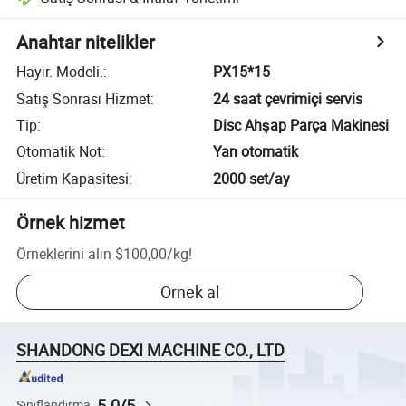
Anahtar nitelikler
Hayır. Modeli.
:
PX15*15
Satış Sonrası Hizmet
:
24 saat çevrimiçi servis
Tip
:
Disc Ahşap Parça Makinesi
Otomatik Not
:
Yarı otomatik
Üretim Kapasitesi
:
2000 set/ay
Örnek hizmet
Örneklerini alın
$100,00
/
kg
!
Örnek al
SHANDONG DEXI MACHINE CO., LTD
5.0/5
Sınıflandırma