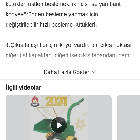
kütükleri üstten beslemek, ikincisi ise yan bant
konveyöründen besleme yapmak için -
değiştirilebilir hızlı besleme kütükleri.
4.Çıkış talaşı tipi için iki yol vardır, biri çıkış noktası
diğer üst kapaktan, diğeri ise çıkış tabandan, hem
yapı hem de çalışma çok kolaydır.
Daha Fazla Göster
5.Dizel motor ve elektrik motoru ile çalıştırılabilir,
İlgili videolar
kullanımı çok kolaydır.