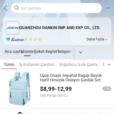
QUANZHOU DANKIN IMP AND EXP CO., LTD.
Daha Fazla
Ana sayfa
Ürünler
Şirket
Keşfet
İletişim
Tümü
İş Kullanım Çantası
Soğutucu İzole Çanta
Bebek 
Uçuş Onaylı Seyahat Bagajı Büyük
Hafif Hırsızlık Önleyici Günlük Sırt
Çantası Dizüstü Bilgisayar Bölmesi
$
8,99
-
12,99
FOB
500 Parça
(MOQ)