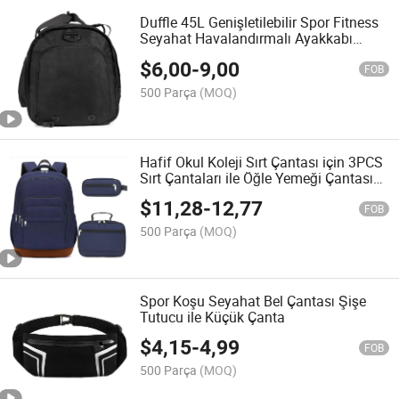
Duffle 45L Genişletilebilir Spor Fitness
Seyahat Havalandırmalı Ayakkabı
Bölmesi Kuru Islak Çanta
$
6,00
-
9,00
FOB
500 Parça
(MOQ)
Hafif Okul Koleji Sırt Çantası için 3PCS
Sırt Çantaları ile Öğle Yemeği Çantası
Kalem Kutusu
$
11,28
-
12,77
FOB
500 Parça
(MOQ)
Spor Koşu Seyahat Bel Çantası Şişe
Tutucu ile Küçük Çanta
$
4,15
-
4,99
FOB
500 Parça
(MOQ)