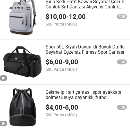
Şirin Kedi Hafif Kawaii Seyahat Çocuk
Günlük Sırt Çantası Alışveriş Günlük
Sırt Çantası
$
10,00
-
12,00
FOB
500 Parça
(MOQ)
Spor 50L Siyah Dayanıklı Büyük Duffle
Seyahat Egzersiz Fitness Spor Çantası
$
6,00
-
9,00
FOB
500 Parça
(MOQ)
Çekme ipli sırt çantası, spor ayakkabı
bölmesi, suya dayanıklı, futbol,
basketbol, yüzme çantası
$
4,00
-
6,00
FOB
500 Parça
(MOQ)