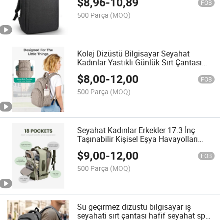
$
8,96
-
10,89
FOB
500 Parça
(MOQ)
Kolej Dizüstü Bilgisayar Seyahat
Kadınlar Yastıklı Günlük Sırt Çantası
Suya Dayanıklı Kitap Çantası
$
8,00
-
12,00
FOB
500 Parça
(MOQ)
Seyahat Kadınlar Erkekler 17.3 İnç
Taşınabilir Kişisel Eşya Havayolları
Geniş Dayanıklı Sırt Çantası
$
9,00
-
12,00
FOB
500 Parça
(MOQ)
Su geçirmez dizüstü bilgisayar iş
seyahati sırt çantası hafif seyahat spor