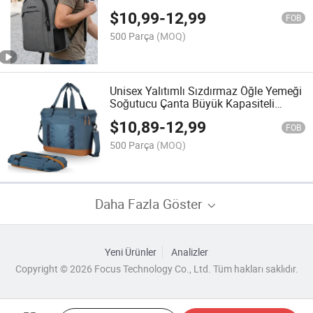
bilgisayar çantası
$
10,99
-
12,99
FOB
500 Parça
(MOQ)
Unisex Yalıtımlı Sızdırmaz Öğle Yemeği
Soğutucu Çanta Büyük Kapasiteli
Piknik Soğutucu Çanta
$
10,89
-
12,99
FOB
500 Parça
(MOQ)
Daha Fazla Göster
Yeni Ürünler
Analizler
Copyright © 2026 Focus Technology Co., Ltd. Tüm hakları saklıdır.