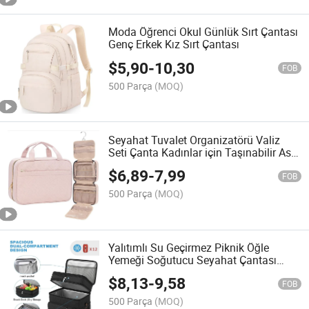
Moda Öğrenci Okul Günlük Sırt Çantası
Genç Erkek Kız Sırt Çantası
$
5,90
-
10,30
FOB
500 Parça
(MOQ)
Seyahat Tuvalet Organizatörü Valiz
Seti Çanta Kadınlar için Taşınabilir Asılı
Organizatör Çanta
$
6,89
-
7,99
FOB
500 Parça
(MOQ)
Yalıtımlı Su Geçirmez Piknik Öğle
Yemeği Soğutucu Seyahat Çantası
Sızdırmaz Çift Katmanlı Soğutucu
$
8,13
-
9,58
Çanta
FOB
500 Parça
(MOQ)