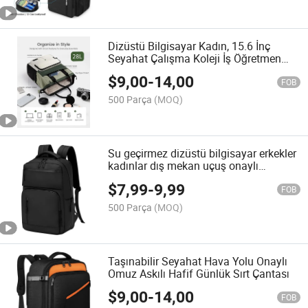
Dizüstü Bilgisayar Kadın, 15.6 İnç
Seyahat Çalışma Koleji İş Öğretmen
Hemşire Çantası Büyük Sırt Çantası
$
9,00
-
14,00
FOB
500 Parça
(MOQ)
Su geçirmez dizüstü bilgisayar erkekler
kadınlar dış mekan uçuş onaylı
hırsızlığa karşı sırt çantası
$
7,99
-
9,99
FOB
500 Parça
(MOQ)
Taşınabilir Seyahat Hava Yolu Onaylı
Omuz Askılı Hafif Günlük Sırt Çantası
$
9,00
-
14,00
FOB