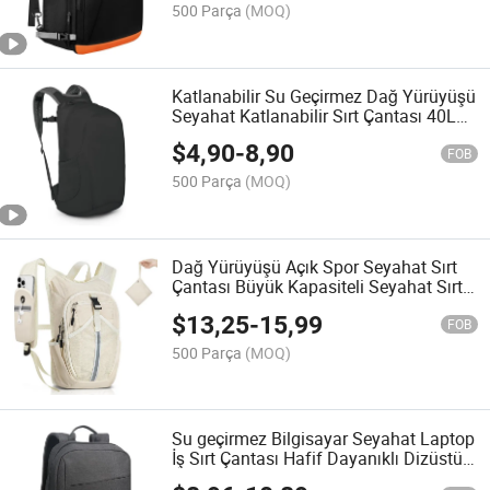
500 Parça
(MOQ)
Katlanabilir Su Geçirmez Dağ Yürüyüşü
Seyahat Katlanabilir Sırt Çantası 40L
Dağ Yürüyüşü Spor Sırt Çantası
$
4,90
-
8,90
FOB
500 Parça
(MOQ)
Dağ Yürüyüşü Açık Spor Seyahat Sırt
Çantası Büyük Kapasiteli Seyahat Sırt
Çantası
$
13,25
-
15,99
FOB
500 Parça
(MOQ)
Su geçirmez Bilgisayar Seyahat Laptop
İş Sırt Çantası Hafif Dayanıklı Dizüstü
Bilgisayar Sırt Çantası