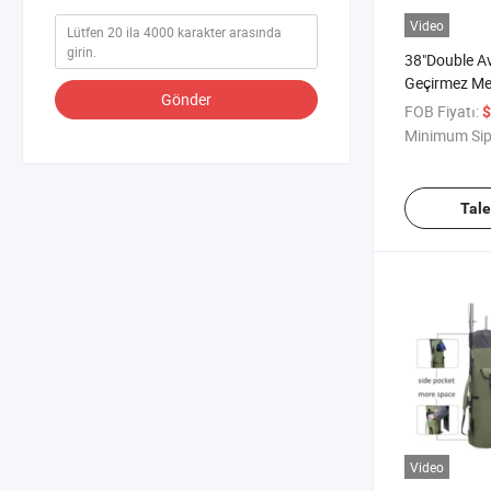
Video
38"Double Av
Geçirmez Men
Gönder
Silah Çantas
FOB Fiyatı:
$
Minimum Sip
Tal
Video