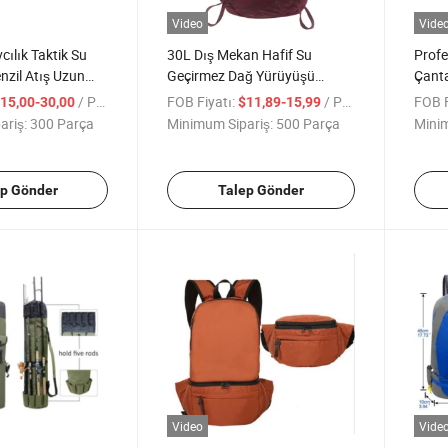
Video
Vide
cılık Taktik Su
30L Dış Mekan Hafif Su
Profe
zil Atış Uzun
Geçirmez Dağ Yürüyüşü
Çanta
ı Taktik
Seyahat Sırt Çantası
Araç
/ Parça
FOB Fiyatı:
/ Parça
FOB F
15,00-30,00
$11,89-15,99
ariş:
300 Parça
Minimum Sipariş:
500 Parça
Minim
ep Gönder
Talep Gönder
Video
Vide