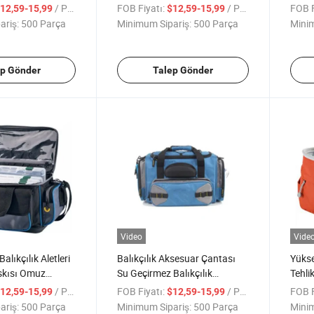
Çantası
Çanta
/ Parça
FOB Fiyatı:
/ Parça
FOB F
12,59-15,99
$12,59-15,99
Çant
ariş:
500 Parça
Minimum Sipariş:
500 Parça
Minim
ep Gönder
Talep Gönder
Video
Vide
alıkçılık Aletleri
Balıkçılık Aksesuar Çantası
Yükse
skısı Omuz
Su Geçirmez Balıkçılık
Tehli
Çantaları Gözlük Kutusu ile
/ Parça
FOB Fiyatı:
/ Parça
FOB F
12,59-15,99
$12,59-15,99
ariş:
500 Parça
Minimum Sipariş:
500 Parça
Minim