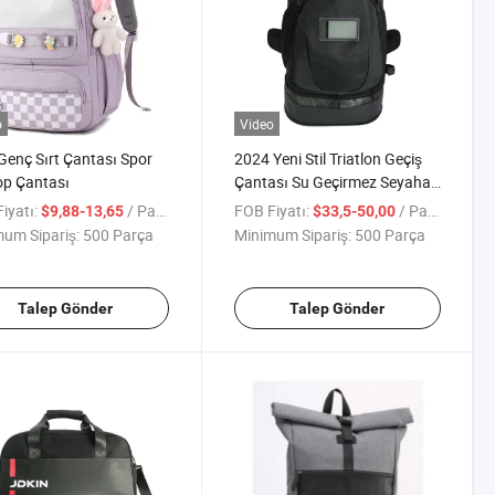
o
Video
Genç Sırt Çantası Spor
2024 Yeni Stil Triatlon Geçiş
op Çantası
Çantası Su Geçirmez Seyahat
Sırt Çantası
iyatı:
/ Parça
FOB Fiyatı:
/ Parça
$9,88-13,65
$33,5-50,00
um Sipariş:
500 Parça
Minimum Sipariş:
500 Parça
Talep Gönder
Talep Gönder