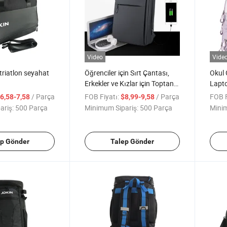
Video
Vide
triatlon seyahat
Öğrenciler için Sırt Çantası,
Okul 
Erkekler ve Kızlar için Toptan
Lapt
Genç Okul Çantası, Dizüstü
/ Parça
FOB Fiyatı:
/ Parça
FOB F
6,58-7,58
$8,99-9,58
Bilgisayar Çantası
ariş:
500 Parça
Minimum Sipariş:
500 Parça
Minim
ep Gönder
Talep Gönder