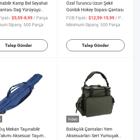
nabilir Kamp Bel Seyahat
Özel Turuncu Uzun Şekil
Çantası Dağ Yürüyüşü
Günlük Hokey Sopası Çantası
ük Çantası Omuz Dış
iyatı:
/ Parça
FOB Fiyatı:
/ Parça
$5,59-8,99
$12,59-15,99
n
um Sipariş:
500 Parça
Minimum Sipariş:
500 Parça
Talep Gönder
Talep Gönder
o
Video
Dış Mekan Taşınabilir
Balıkçılık Çantaları Yem
Takımı Aksesuar Taşıma
Aksesuarları Sert Yumuşak