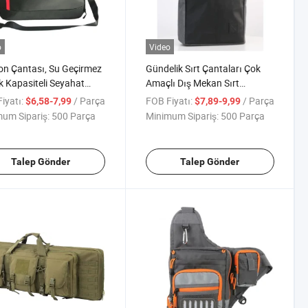
o
Video
lon Çantası, Su Geçirmez
Gündelik Sırt Çantaları Çok
 Kapasiteli Seyahat
Amaçlı Dış Mekan Sırt
sı Spor Salonları için
Çantası Seyahat 15" Rulo Üst
iyatı:
/ Parça
FOB Fiyatı:
/ Parça
$6,58-7,99
$7,89-9,99
at Tote Çantası
Sırt Çantası
um Sipariş:
500 Parça
Minimum Sipariş:
500 Parça
abı Bölmesi ile
Talep Gönder
Talep Gönder