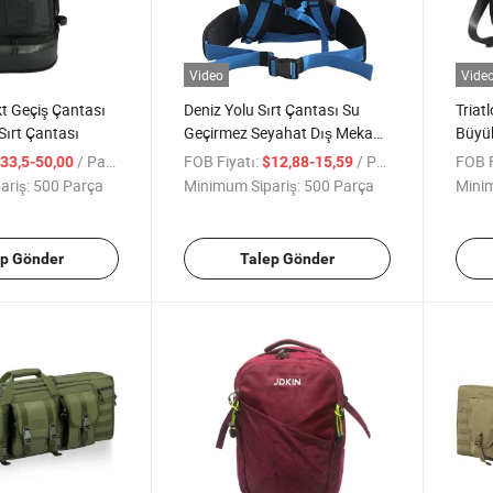
Video
Vide
kt Geçiş Çantası
Deniz Yolu Sırt Çantası Su
Triat
Sırt Çantası
Geçirmez Seyahat Dış Mekan
Büyük
Sırt Çantası Çantası
Çanta
/ Parça
FOB Fiyatı:
/ Parça
FOB F
33,5-50,00
$12,88-15,59
Seyah
ariş:
500 Parça
Minimum Sipariş:
500 Parça
Minim
Ayakk
ep Gönder
Talep Gönder