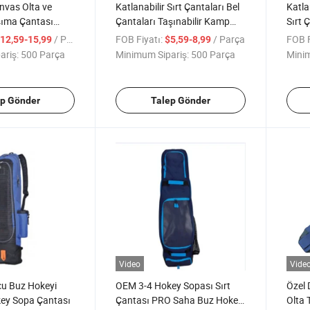
nvas Olta ve
Katlanabilir Sırt Çantaları Bel
Katla
şıma Çantası
Çantaları Taşınabilir Kamp
Sırt 
epolama
Yürüyüş Sırt Çantası
Günl
/ Parça
FOB Fiyatı:
/ Parça
FOB F
12,59-15,99
$5,59-8,99
ü Çantası
Meka
ariş:
500 Parça
Minimum Sipariş:
500 Parça
Minim
ep Gönder
Talep Gönder
Video
Vide
cu Buz Hokeyi
OEM 3-4 Hokey Sopası Sırt
Özel 
key Sopa Çantası
Çantası PRO Saha Buz Hokeyi
Olta 