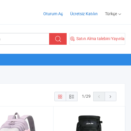
Oturum Aç
Ücretsiz Katılın
Türkçe
Satın Alma talebini Yayınla
1
/
29