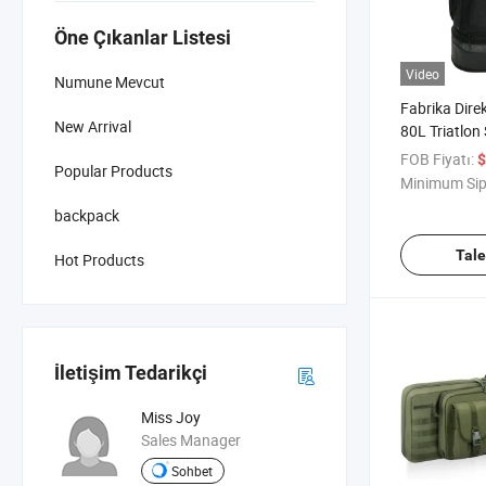
Öne Çıkanlar Listesi
Video
Numune Mevcut
Fabrika Dire
New Arrival
80L Triatlon 
FOB Fiyatı:
$
Popular Products
Minimum Sip
backpack
Tal
Hot Products
İletişim Tedarikçi
Miss Joy
Sales Manager
Sohbet