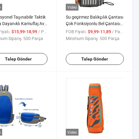
o
Video
syonel Taşınabilir Taktik
Su geçirmez Balıkçılık Çantası
 Dayanıklı Kamuflaj Av
Çok Fonksiyonlu Bel Çantası
 Kutusu
Askılı Çanta
iyatı:
/ Parça
FOB Fiyatı:
/ Parça
$15,99-18,99
$9,99-11,89
um Sipariş:
500 Parça
Minimum Sipariş:
500 Parça
Talep Gönder
Talep Gönder
o
Video