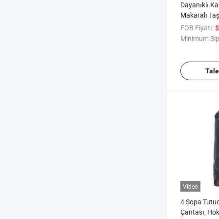
Dayanıklı Ka
Makaralı Ta
Aksesuar D
FOB Fiyatı:
$
Organizatör
Minimum Sip
Tal
Video
4 Sopa Tutu
Çantası, Ho