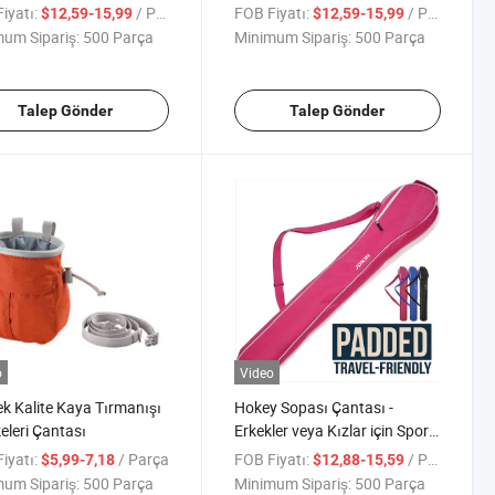
sı Düzenleyici Depolama
Yem Depolama Çantası
iyatı:
/ Parça
FOB Fiyatı:
/ Parça
$12,59-15,99
$12,59-15,99
ası
um Sipariş:
500 Parça
Minimum Sipariş:
500 Parça
Talep Gönder
Talep Gönder
o
Video
k Kalite Kaya Tırmanışı
Hokey Sopası Çantası -
keleri Çantası
Erkekler veya Kızlar için Spor
Ekipman Çantası, Çocuklar ve
iyatı:
/ Parça
FOB Fiyatı:
/ Parça
$5,99-7,18
$12,88-15,59
Gençler için
um Sipariş:
500 Parça
Minimum Sipariş:
500 Parça