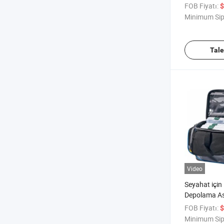
FOB Fiyatı:
$
Minimum Sip
Tal
Video
Seyahat için B
Depolama A
Çantası
FOB Fiyatı:
$
Minimum Sip