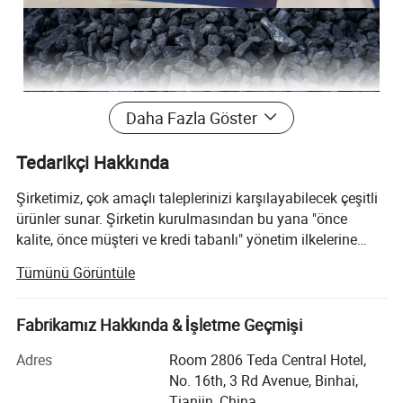
Daha Fazla Göster
Tedarikçi Hakkında
Şirketimiz, çok amaçlı taleplerinizi karşılayabilecek çeşitli
ürünler sunar. Şirketin kurulmasından bu yana "önce
kalite, önce müşteri ve kredi tabanlı" yönetim ilkelerine
bağlı kalırız ve müşterilerimizin potansiyel ihtiyaçlarını
Tümünü Görüntüle
karşılamak için her zaman elimizden geleni yaparız.
Ekonomik küreselleşme trendi karşı konulamaz bir güçle
geliştiğinden, kazançlı bir durum elde etmek için şirketimiz
Fabrikamız Hakkında & İşletme Geçmişi
dünyanın dört bir yanından gelen kuruluşlarla işbirliği
Adres
Room 2806 Teda Central Hotel,
yapmaya samimi bir şekilde istekli.
No. 16th, 3 Rd Avenue, Binhai,
Tianjin, China