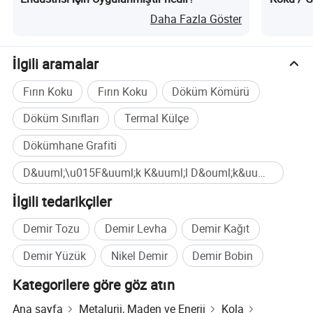
Döküm Ko
Daha Fazla Göster
İlgili aramalar
Fırın Koku
Fırın Koku
Döküm Kömürü
Döküm Sınıfları
Termal Külçe
Ürün Parametreleri
Dökümhane Grafiti
D&uuml;\u015F&uuml;k K&uuml;l D&ouml;k&uuml;ms&uuml;z Coke Toplu satın alma
Özel sınıf %8 oranında Foundry Coke
İlgili tedarikçiler
Demir Tozu
Demir Levha
Demir Kağıt
Demir Yüzük
Nikel Demir
Demir Bobin
Kategorilere göre göz atın
Ana sayfa
Metalurji, Maden ve Enerji
Kola