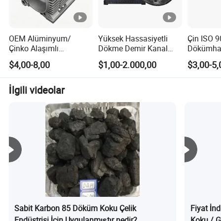
OEM Alüminyum/
Yüksek Hassasiyetli
Çin ISO 
Çinko Alaşımlı
Dökme Demir Kanal
Dökümha
Paslanmaz Çelik Demir
Kapağı ve Diğer
Dökme D
$4,00-8,00
$1,00-2.000,00
$3,00-5,
Bronz Magnezyum
Belediyecilik ve Bahçe
Ön Kapla
Metal Yatırım Kum
Döküm Bileşenleri
Döküm Ağ
Yerçekimi Kayıp Mum
Kamyonu 
İlgili videolar
Hassas Sıkıştırma
Römork M
Alüminyum Döküm
Bileşenler
Sabit Karbon 85 Döküm Koku Çelik
Fiyat İn
Endüstrisi İçin Uygulanmıştır nedir?
Koku / G