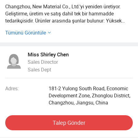
Changzhou, New Material Co., Ltd.'yi yeniden üretiyor.
Geliştirme, üretim ve satış dahil tek bir hammadde
tedarikçisidir. Ürünler arasında şunlar bulunur: Yüksek
performanslı fiber; Kompozit malzeme; fiberglasla
Tümünü Görüntüle
güçlendirilmiş mühendislik plastikleri; sentetik reçine ve
malzeme; Teknoloji hizmeti; Mekanik ekipman; İnşaat
makineleri; kimyasal ürünlerin satışı (lisanslı kimyasal
Miss Shirley Chen
ürünler hariç); İyi ve teknoloji ithalat ve ihracatı; İthalat ve
Sales Director
ihracat ajansı; Yeni malzeme teknolojisi geliştirme; Yeni
Sales Dept
malzeme teknolojisi tanıtım hizmetleri (kanunlara göre
onaylanacak projeler hariç, iş faaliyetlerini iş lisansı ile
kanunlara göre bağımsız olarak yürütür).
Adres:
181-2 Yulong South Road, Economic
Development Zone, Zhonglou District,
Gelişmiş üretim ekipmanlarımız ve yüksek otomatik üretim
Changzhou, Jiangsu, China
kontrol sistemimiz, kcurate sıvı ham madde besleme
ölçüm ekipmanımız ve otomatik doldurma ve tartma
ekipmanlarımız bulunmaktadır. Bu sayede pazara
Talep Gönder
termoayar reçineleri (doymamış, vinil, epoksi, poliüretan),
karbon fiber boyutlandırma maddeleri ve yapıştırıcılar