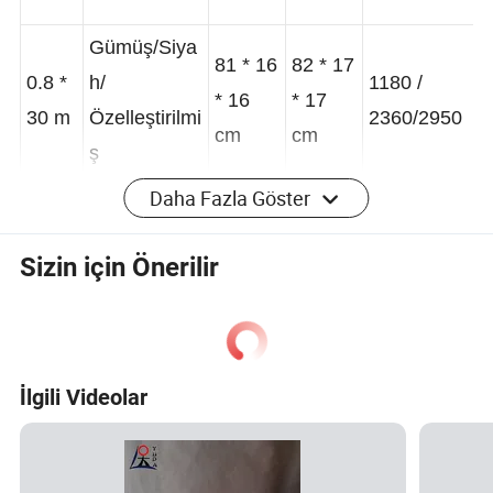
Gümüş/Siya
81 * 16
82 * 17
0.8 *
h/
1180 /
* 16
* 17
30 m
Özelleştirilmi
2360/2950
cm
cm
ş
Daha Fazla Göster
Gümüş/Siya
101 *
102 *
Sizin için Önerilir
1.0 *
h/
950 /
16 * 16
17 * 17
30 m
Özelleştirilmi
1900/2350
cm
cm
ş
Gümüş/Siya
İlgili Videolar
121 *
122 *
1.2 *
h/
800 /
16 * 16
17 * 17
30 m
Özelleştirilmi
1600/1980
cm
cm
ş