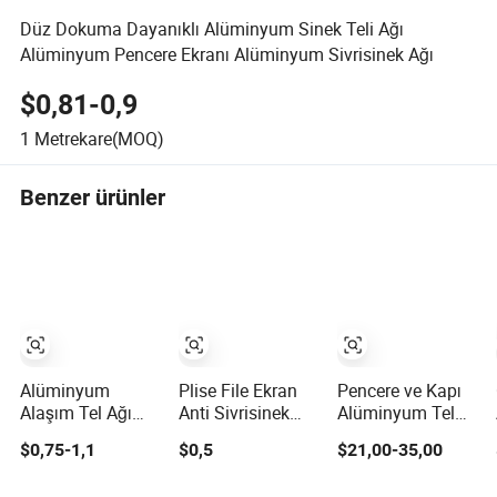
Düz Dokuma Dayanıklı Alüminyum Sinek Teli Ağı
Alüminyum Pencere Ekranı Alüminyum Sivrisinek Ağı
$0,81-0,9
1
Metrekare(MOQ)
Benzer ürünler
Alüminyum
Plise File Ekran
Pencere ve Kapı
Alaşım Tel Ağı
Anti Sivrisinek
Alüminyum Tel
Pencere Ekranı -
Kristal Geri
Ağı Ekranı
$0,75-1,1
$0,5
$21,00-35,00
Sivrisinek Ağı ve
Çekilebilir
Haşere Ekranı Ağı
Katlanır Kapı