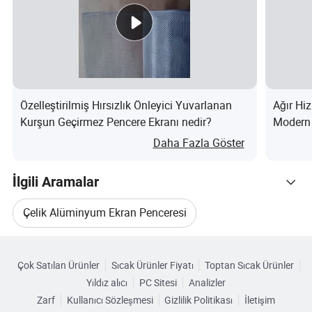
Özelleştirilmiş Hırsızlık Önleyici Yuvarlanan
Ağır Hi
Kurşun Geçirmez Pencere Ekranı nedir?
Modern 
Daha Fazla Göster
İlgili Aramalar
Çelik Alüminyum Ekran Penceresi
Kategorilere Göre Gözat
Alüminyum Ağ Ekranı
Çok Satılan Ürünler
Sıcak Ürünler Fiyatı
Toptan Sıcak Ürünler
Yıldız alıcı
PC Sitesi
Analizler
Paslanmaz Alüminyum Pencere Filesi
Zarf
Kullanıcı Sözleşmesi
Gizlilik Politikası
İletişim