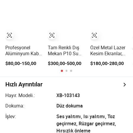
Alüminyum
Katlanmış
Pencere
Profesyonel
Tam Renkli Dış
Özel Metal Lazer
Alüminyum Kabin
Mekan P10 Su
Kesim Ekranlar,
LED Ekran Paneli
Geçirmez Dijital
Ayna Kaplamalı
$80,00-150,00
$300,00-500,00
$180,00-280,00
500*500mm
Alüminyum Kabin
Paslanmaz Çelik
500*1000mm
LED Sahne Ekranı
Ekran Bölmeleri
Yüksek
Reklam LED
ve Perfore Lazer
Çözünürlüklü
Ekranı
Kesim
Hızlı Ayrıntılar
Kapalı Dış Mekan
Alüminyum
Taşınabilir
Bahçe Ekranları
Hayır. Modeli.:
XB-103143
Kurulum LED
Dokuma:
Düz dokuma
Video Duvar
Ekranı
İşlev:
Ses yalıtımı, Isı yalıtımı, Toz
geçirmez, Rüzgar geçirmez,
Hırsızlık önleme