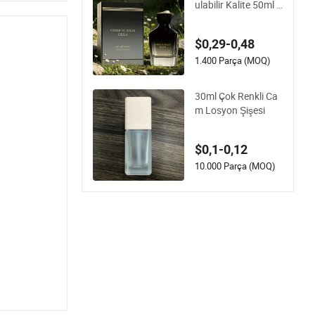
ulabilir Kalite 50ml 1
00ml Mist Sprey Ka
pağı Özel Eşsiz Lük
$0,29-0,48
s Cam Parfüm Şişes
i Kutulu
1.400 Parça (MOQ)
30ml Çok Renkli Ca
m Losyon Şişesi
$0,1-0,12
10.000 Parça (MOQ)