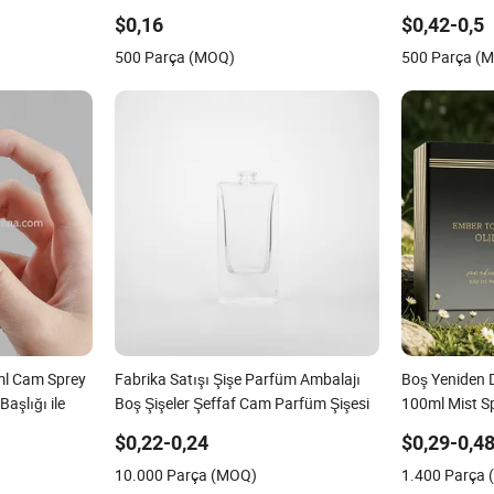
Parfüm Şişesi
Ekran Baskılı
$0,16
$0,42-0,5
500 Parça (MOQ)
500 Parça (
ml Cam Sprey
Fabrika Satışı Şişe Parfüm Ambalajı
Boş Yeniden D
aşlığı ile
Boş Şişeler Şeffaf Cam Parfüm Şişesi
100ml Mist S
Lüks Cam Par
$0,22-0,24
$0,29-0,4
10.000 Parça (MOQ)
1.400 Parça