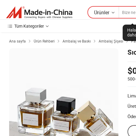
Ürünler
Tüm Kategoriler
Hala
daha
Ana sayfa
Ürün Rehberi
Ambalaj ve Baskı
Ambalaj Şişesi
Pa




Sı
$
500
Lim
Üret
Öde