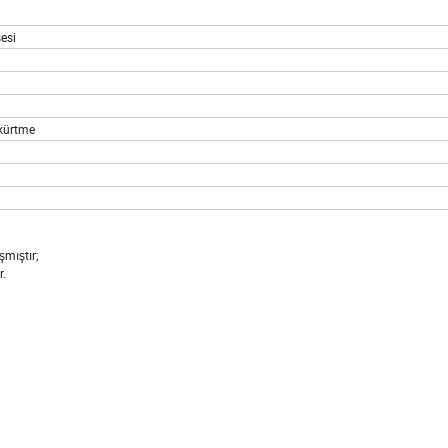
esi
kürtme
mıştır;
r.