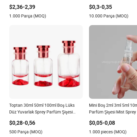
$2,36-2,39
$0,3-0,35
1.000 Parça (MOQ)
10.000 Parça (MOQ)
Toptan 30ml 50ml 100ml Boş Lüks
Mini Boş 2ml 3ml 5ml 10
Düz Yuvarlak Sprey Parfüm Şişesi
Parfüm Şişesi Mist Sprey B
Siyah Yeniden Doldurulabilir Cam Şişe
$0,28-0,56
$0,05-0,08
500 Parça (MOQ)
1.000 pieces (MOQ)