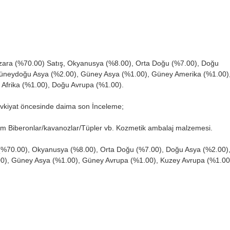
azara (%70.00) Satış, Okyanusya (%8.00), Orta Doğu (%7.00), Doğu
 Güneydoğu Asya (%2.00), Güney Asya (%1.00), Güney Amerika (%1.00)
 Afrika (%1.00), Doğu Avrupa (%1.00).
vkiyat öncesinde daima son İnceleme;
yum Biberonlar/kavanozlar/Tüpler vb. Kozmetik ambalaj malzemesi.
ar (%70.00), Okyanusya (%8.00), Orta Doğu (%7.00), Doğu Asya (%2.00)
00), Güney Asya (%1.00), Güney Avrupa (%1.00), Kuzey Avrupa (%1.0