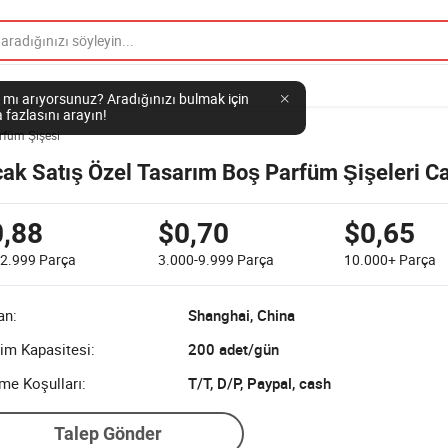
 mı arıyorsunuz? Aradığınızı bulmak için
 fazlasını arayın!
rfüm Şişesi
cak Satış Özel Tasarım Boş Parfüm Şişeleri 
0,88
$0,70
$0,65
-2.999
Parça
3.000-9.999
Parça
10.000+
Parça
an:
Shanghai, China
im Kapasitesi:
200 adet/gün
me Koşulları:
T/T, D/P, Paypal, cash
Talep Gönder