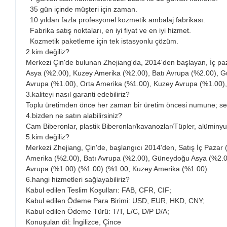
35 gün içinde müşteri için zaman.
10 yıldan fazla profesyonel kozmetik ambalaj fabrikası.
Fabrika satış noktaları, en iyi fiyat ve en iyi hizmet.
Kozmetik paketleme için tek istasyonlu çözüm.
2.kim değiliz?
Merkezi Çin'de bulunan Zhejiang'da, 2014'den başlayan, İç p
Asya (%2.00), Kuzey Amerika (%2.00), Batı Avrupa (%2.00),
Avrupa (%1.00), Orta Amerika (%1.00), Kuzey Avrupa (%1.00),
3.kaliteyi nasıl garanti edebiliriz?
Toplu üretimden önce her zaman bir üretim öncesi numune; se
4.bizden ne satın alabilirsiniz?
Cam Biberonlar, plastik Biberonlar/kavanozlar/Tüpler, alümin
5.kim değiliz?
Merkezi Zhejiang, Çin'de, başlangıcı 2014'den, Satış İç Paz
Amerika (%2.00), Batı Avrupa (%2.00), Güneydoğu Asya (%2.
Avrupa (%1.00) (%1.00) (%1.00, Kuzey Amerika (%1.00).
6.hangi hizmetleri sağlayabiliriz?
Kabul edilen Teslim Koşulları: FAB, CFR, CIF;
Kabul edilen Ödeme Para Birimi: USD, EUR, HKD, CNY;
Kabul edilen Ödeme Türü: T/T, L/C, D/P D/A;
Konuşulan dil: İngilizce, Çince