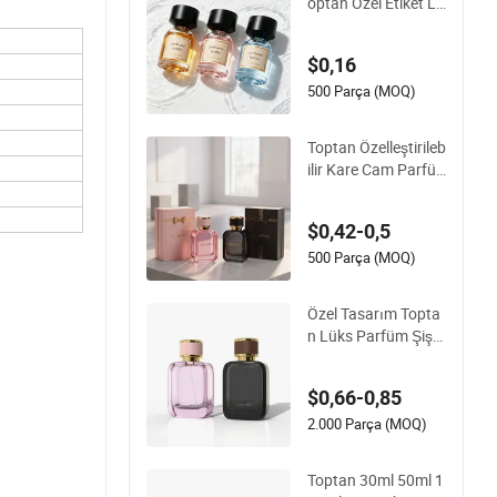
optan Özel Etiket Lü
ks Yeniden Doldurul
abilir Cam Parfüm Ş
$0,16
işesi
500 Parça (MOQ)
Toptan Özelleştirileb
ilir Kare Cam Parfü
m Şişesi 50ml Pomp
a Spreyli Ekran Bask
$0,42-0,5
ılı Boş Sprey Şişe
500 Parça (MOQ)
Özel Tasarım Topta
n Lüks Parfüm Şişe
si 50ml 100ml Toplu
Boş Parfüm Sprey C
$0,66-0,85
am Parfüm Şişeleri
Kutulu Ambalaj ile
2.000 Parça (MOQ)
Toptan 30ml 50ml 1