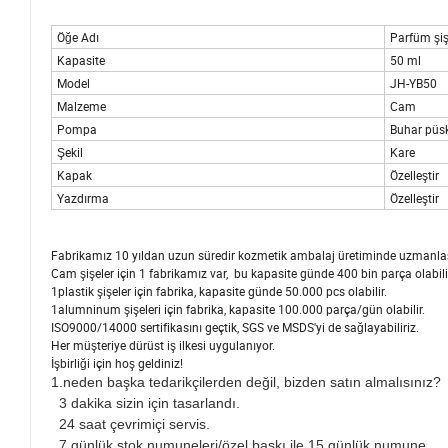
Öğe Adı
Parfüm şiş
Kapasite
50 ml
Model
JH-YB50
Malzeme
Cam
Pompa
Buhar püs
Şekil
Kare
Kapak
Özelleştir
Yazdırma
Özelleştir
Fabrikamız 10 yıldan uzun süredir kozmetik ambalaj üretiminde uzmanlaş
Cam şişeler için 1 fabrikamız var, bu kapasite günde 400 bin parça olabili
1plastik şişeler için fabrika, kapasite günde 50.000 pcs olabilir.
1alumninum şişeleri için fabrika, kapasite 100.000 parça/gün olabilir.
ISO9000/14000 sertifikasını geçtik, SGS ve MSDS'yi de sağlayabiliriz.
Her müşteriye dürüst iş ilkesi uygulanıyor.
İşbirliği için hoş geldiniz!
1.neden başka tedarikçilerden değil, bizden satın almalısınız?
3 dakika sizin için tasarlandı.
24 saat çevrimiçi servis.
7 günlük stok numuneleri/özel baskı ile 15 günlük numune.