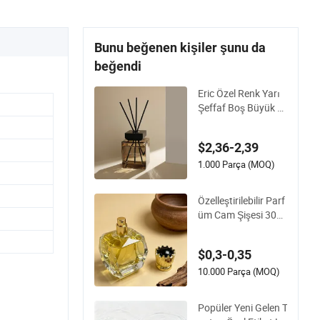
Bunu beğenen kişiler şunu da
beğendi
Eric Özel Renk Yarı
Şeffaf Boş Büyük 2
00ml 500ml Reed Di
füzör Şişesi
$2,36-2,39
1.000 Parça (MOQ)
Özelleştirilebilir Parf
üm Cam Şişesi 30ml
50ml100ml Düzensi
z Şişe
$0,3-0,35
10.000 Parça (MOQ)
Popüler Yeni Gelen T