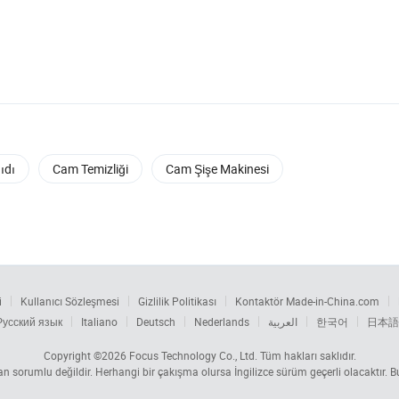
ıdı
Cam Temizliği
Cam Şişe Makinesi
i
Kullanıcı Sözleşmesi
Gizlilik Politikası
Kontaktör Made-in-China.com
Русский язык
Italiano
Deutsch
Nederlands
العربية
한국어
日本語
Copyright ©2026
Focus Technology Co., Ltd.
Tüm hakları saklıdır.
tan sorumlu değildir. Herhangi bir çakışma olursa İngilizce sürüm geçerli olacaktır.