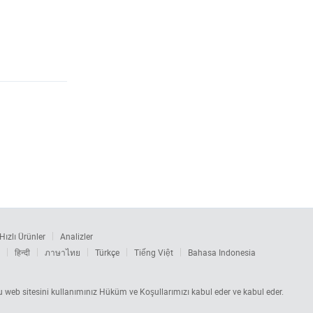
Hızlı Ürünler
Analizler
हिन्दी
ภาษาไทย
Türkçe
Tiếng Việt
Bahasa Indonesia
 Bu web sitesini kullanımınız Hüküm ve Koşullarımızı kabul eder ve kabul eder.