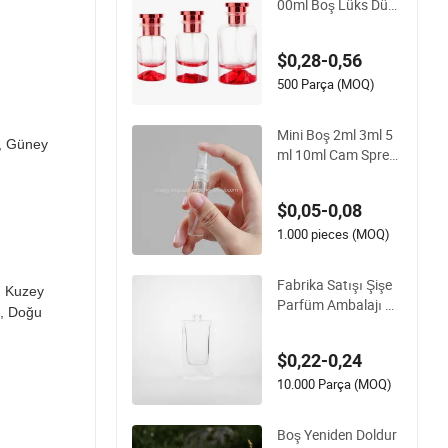
00ml Boş Lüks Düz
Yuvarlak Sprey Parf
üm Şişesi Siyah Yeni
$0,28-0,56
den Doldurulabilir C
am Şişe
500 Parça (MOQ)
Mini Boş 2ml 3ml 5
, Güney
ml 10ml Cam Sprey
Parfüm Şişesi Mist
Sprey Başlığı ile
$0,05-0,08
1.000 pieces (MOQ)
Fabrika Satışı Şişe
, Kuzey
Parfüm Ambalajı Bo
0, Doğu
ş Şişeler Şeffaf Cam
Parfüm Şişesi
$0,22-0,24
10.000 Parça (MOQ)
Boş Yeniden Doldur