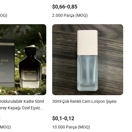
 Boş Sprey Şişe
Sprey Cam Parfüm Şişeleri Kutulu
$0,66-0,85
Ambalaj ile
MOQ)
2.000 Parça (MOQ)
oldurulabilir Kalite 50ml
30ml Çok Renkli Cam Losyon Şişesi
prey Kapağı Özel Eşsiz
füm Şişesi Kutulu
8
$0,1-0,12
 (MOQ)
10.000 Parça (MOQ)