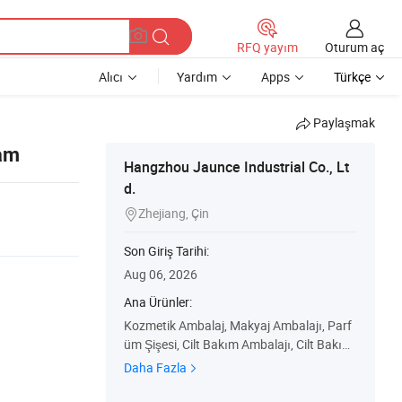
Oturum aç
RFQ yayım
Alıcı
Yardım
Apps
Türkçe
Paylaşmak
Cam
Hangzhou Jaunce Industrial Co., Lt
d.
Zhejiang, Çin

Son Giriş Tarihi:
Aug 06, 2026
Ana Ürünler:
Kozmetik Ambalaj, Makyaj Ambalajı, Parf
üm Şişesi, Cilt Bakım Ambalajı, Cilt Bakım
Plastik Şişesi, Plastik/Alüminyum Kutu, Al
Daha Fazla
üminyum Şişe/Kavanoz, Cilt Bakım Cam
Şişesi, Uçucu Yağ Şişesi, Ruj Kapağı