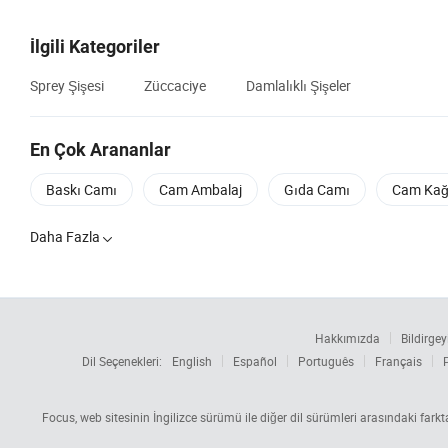
İlgili Kategoriler
Sprey Şişesi
Züccaciye
Damlalıklı Şişeler
En Çok Arananlar
Baskı Camı
Cam Ambalaj
Gıda Camı
Cam Kağ
Daha Fazla

Hakkımızda
Bildirgey
Dil Seçenekleri:
English
Español
Português
Français
Focus, web sitesinin İngilizce sürümü ile diğer dil sürümleri arasındaki fark