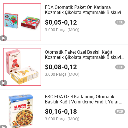
FDA Otomatik Paket Ön Katlama
Kozmetik Çikolata Atıştırmalık Bisküvi
Kurabiye Pizza Pasta Donmuş Gıda
$
0,05
-
0,12
Kek Çay Kahve Ambalaj Kutusu
FOB
Kendiliğinden Yapışkan Kağıt Kapatma
3.000 Parça
(MOQ)
Otomatik Paket Özel Baskılı Kağıt
Kozmetik Çikolata Atıştırmalık Bisküvi
Ekmek Donmuş Gıda Et Biftek Sağlık
$
0,08
-
0,12
Ürünü Çay Kahve Kuruyemiş Tahıl
FOB
Ambalaj Kutusu
3.000 Parça
(MOQ)
FSC FDA Özel Katlanmış Otomatik
Baskılı Kağıt Vernikleme Fındık Yulaf
Tam Tahıl Meyve Gevreği Atıştırmalık
$
0,16
-
0,18
Et Şekerleme Bisküvi Kurabiye Kek
FOB
Ekmek Gıda Ambalaj Kutusu
3.000 Parça
(MOQ)