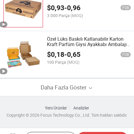
Steak Donmuş Deniz Ürünleri Karides
$
0,93
-
0,96
Et Tavuk Domuz Sığır Koyun Balık
FOB
Ambalaj Karton Kutusu
3.000 Parça
(MOQ)
Özel Lüks Baskılı Katlanabilir Karton
Kraft Parfüm Giysi Ayakkabı Ambalajı
Gönderim Paketleme Posta Hediye
$
0,18
-
0,65
Karton Kutusu Yapışkan Kağıt
FOB
Kendiliğinden Kapanma ile
100 Parça
(MOQ)
Daha Fazla Göster
Yeni Ürünler
Analizler
Copyright © 2026 Focus Technology Co., Ltd. Tüm hakları saklıdır.