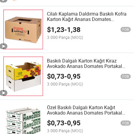
Cilalı Kaplama Daldırma Baskılı Kofra
Karton Kağıt Ananas Domates
Salatalık Mısır Brokoli Taze Sebze
$
1,23
-
1,38
Meyve Ambalajlama Nakliye Karton
FOB
Kutusu
3.000 Parça
(MOQ)
Baskılı Dalgalı Karton Kağıt Kiraz
Avokado Ananas Domates Portakal
Elma Limon Mango Muz Meyve Sebze
$
0,73
-
0,95
Ambalaj Paketleme Nakliye Tepsisi
FOB
Karton Kutu
3.000 Parça
(MOQ)
Özel Baskılı Dalgalı Karton Kağıt
Avokado Ananas Domates Portakal
Elma Limon Mango Muz Meyve Sebze
$
0,73
-
0,95
Ambalaj Paketleme Nakliye Tepsisi
FOB
Karton Kutu
3.000 Parça
(MOQ)