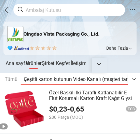
Qingdao Vista Packaging Co., Ltd.
Daha Fazla
Ana sayfa
Ürünler
Şirket
Keşfet
İletişim
Tümü
Çeşitli karton kutunun Video Kanalı (müşteri tarafında
Özel Baskılı İki Taraflı Katlanabilir E-
Flüt Korumalı Karton Kraft Kağıt Giysi
Ayakkabı Gıda Giyim Kozmetik
$
0,23
-
0,65
Ambalaj Nakliye Paketleme Posta
FOB
Hediye Karton Kutusu
200 Parça
(MOQ)