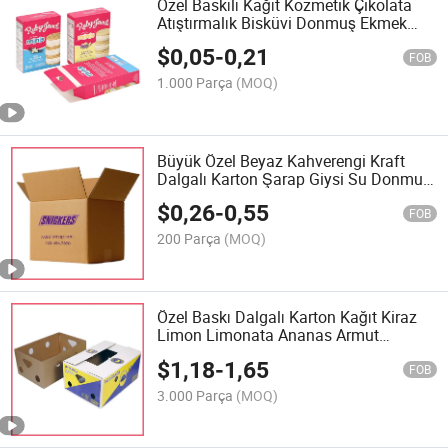
Özel Baskılı Kağıt Kozmetik Çikolata
Atıştırmalık Bisküvi Donmuş Ekmek
Pizza Pay Gıda Et Biftek Kek Çay Kahve
$
0,05
-
0,21
Dönmeleri Ürün Hediye Ambalaj Kutusu
FOB
1.000 Parça
(MOQ)
Büyük Özel Beyaz Kahverengi Kraft
Dalgalı Karton Şarap Giysi Su Donmuş
Deniz Ürünleri Et Ayakkabı Taşıma
$
0,26
-
0,55
Nakliye Teslimat Paketleme Ambalaj
FOB
Kutusu
200 Parça
(MOQ)
Özel Baskı Dalgalı Karton Kağıt Kiraz
Limon Limonata Ananas Armut
Portakal Elma Limon Mango Muz
$
1,18
-
1,65
Meyve Sebze Ambalaj Paketleme
FOB
Nakliye Karton Kutusu
3.000 Parça
(MOQ)