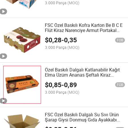
Kutusu
3.000 Parça
(MOQ)
FSC Özel Baskılı Kofra Karton Be B C E
Flüt Kiraz Narenciye Armut Portakal
Elma Muz Meyve Sebze Hediye
$
0,28
-
0,35
Ambalajı Paketleme Karton Kutusu
FOB
3.000 Parça
(MOQ)
Özel Baskılı Dalgalı Katlanabilir Kağıt
Elma Üzüm Ananas Şeftali Kiraz
Mango Armut Limon Çilek Kivi Meyve
$
0,85
-
0,89
Tepsisi Ambalaj Karton Kutusu
FOB
3.000 Parça
(MOQ)
FSC Özel Baskılı Dalgalı Su Sıvı Ürün
Şarap Giysi Donmuş Gıda Ayakkabı
Mobilya Tava Tencere Su Isıtıcı Ürünleri