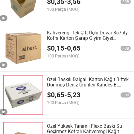
$
0,35
-
3,56
Taşınma Teslimat Nakliye Ambalaj
FOB
Karton Kutu
100 Parça
(MOQ)
Kahverengi Tek Çift Üçlü Duvar 357ply
Kofra Karton Şarap Giyim Giysi
Donmuş Et Gıda E-ticaret Taşınma
$
0,15
-
0,65
Nakliye Teslimat Paketleme Ambalaj
FOB
Karton
100 Parça
(MOQ)
Özel Baskılı Dalgalı Karton Kağıt Biftek
Donmuş Deniz Ürünleri Karides Et
Tavuk Domuz Sığır Koyun Balık Posta
$
0,65
-
5,23
Ürünü Gönderim Ambalaj Paketleme
FOB
Karton Kutu
100 Parça
(MOQ)
Özel Yüksek Tanımlı Flexo Baskı Su
Geçirmez Kofralı Kahverengi Kağıt