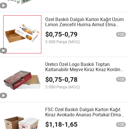
Özel Baskılı Dalgalı Karton Kağıt Üzüm
Limon Zencefil Hurma Armut Elma
Limon Meyve Sebze Balkabağı
$
0,75
-
0,79
Katlanabilir Hediye Ambalajı Karton
FOB
Kutu Kapaklı
3.000 Parça
(MOQ)
Üretici Özel Logo Baskılı Toptan
Katlanabilir Meyve Kiraz Kiraz Kordine
Karton Hediye Ambalaj Kutuları
$
0,75
-
0,78
FOB
3.000 Parça
(MOQ)
FSC Özel Baskılı Dalgalı Karton Kağıt
Kiraz Avokado Ananas Portakal Elma
Limon Mango Muz Meyve Sebze
$
1,18
-
1,65
Ambalaj Paketleme Nakliye Karton
FOB