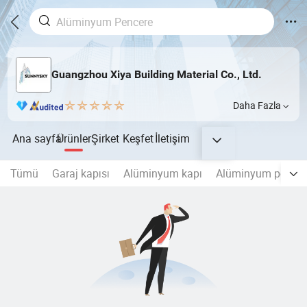
Guangzhou Xiya Building Material Co., Ltd.
Daha Fazla
Ana sayfa
Ürünler
Şirket
Keşfet
İletişim
Tümü
Garaj kapısı
Alüminyum kapı
Alüminyum pencer