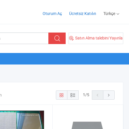
Oturum Aç
Ücretsiz Katılın
Türkçe
Satın Alma talebini Yayınla
1
/
5
n