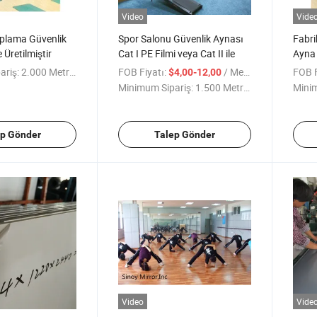
Video
Vide
aplama Güvenlik
Spor Salonu Güvenlik Aynası
Fabri
 Üretilmiştir
Cat I PE Filmi veya Cat II ile
Ayna
ariş:
2.000 Metrekare
FOB Fiyatı:
/ Metre kare
FOB F
$4,00-12,00
Minimum Sipariş:
1.500 Metrekare
Minim
ep Gönder
Talep Gönder
Video
Vide