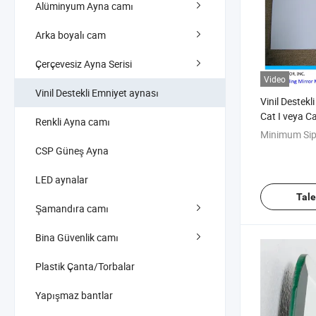
Alüminyum Ayna camı
Arka boyalı cam
Çerçevesiz Ayna Serisi
Video
Vinil Destekli Emniyet aynası
Vinil Destekl
Cat I veya Ca
Renkli Ayna camı
VBM2000)
Minimum Sip
CSP Güneş Ayna
LED aynalar
Tal
Şamandıra camı
Bina Güvenlik camı
Plastik Çanta/Torbalar
Yapışmaz bantlar