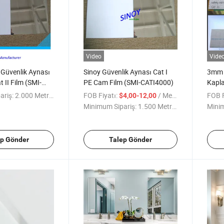
Video
Vide
i Güvenlik Aynası
Sinoy Güvenlik Aynası Cat I
3mm i
t II Film (SMI-
PE Cam Film (SMI-CATI4000)
Kapla
Tempe
ariş:
2.000 Metrekare
FOB Fiyatı:
/ Metre kare
FOB F
$4,00-12,00
Minimum Sipariş:
1.500 Metrekare
Minim
ep Gönder
Talep Gönder