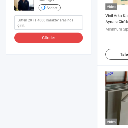
Video
Sohbet
Vinil Arka K
Aynası Çin'de
Minimum Sip
Gönder
Tal
Video