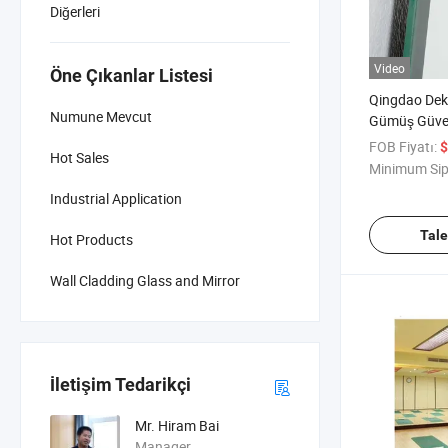
Diğerleri
Video
Öne Çıkanlar Listesi
Qingdao Dek
Numune Mevcut
Gümüş Güvenl
Arka Film il
FOB Fiyatı:
$
Hot Sales
Minimum Sip
Industrial Application
Tal
Hot Products
Wall Cladding Glass and Mirror
İletişim Tedarikçi
Mr. Hiram Bai
Manager