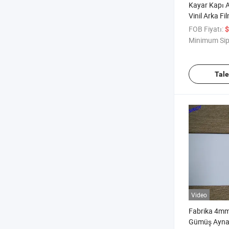
Kayar Kapı A
Vinil Arka Fi
FOB Fiyatı:
$
Minimum Sip
Tal
Video
Fabrika 4mm 
Gümüş Ayn