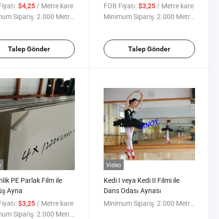
ma ile
iyatı:
/ Metre kare
FOB Fiyatı:
/ Metre kare
$4,25
$3,25
um Sipariş:
2.000 Metrekare
Minimum Sipariş:
2.000 Metrekare
Talep Gönder
Talep Gönder
o
Video
lik PE Parlak Film ile
Kedi I veya Kedi II Filmi ile
ş Ayna
Dans Odası Aynası
iyatı:
/ Metre kare
Minimum Sipariş:
2.000 Metrekare
$3,25
um Sipariş:
2.000 Metrekare