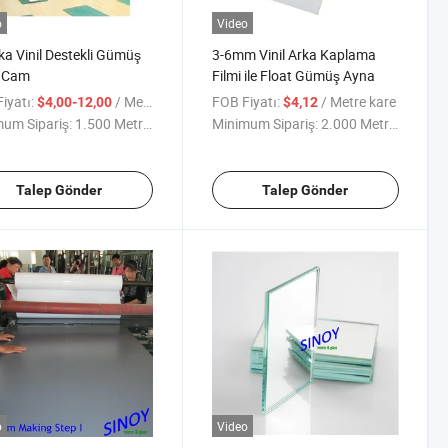
o
Video
ka Vinil Destekli Gümüş
3-6mm Vinil Arka Kaplama
 Cam
Filmi ile Float Gümüş Ayna
iyatı:
/ Metre kare
FOB Fiyatı:
/ Metre kare
$4,00-12,00
$4,12
um Sipariş:
1.500 Metrekare
Minimum Sipariş:
2.000 Metrekare
Talep Gönder
Talep Gönder
o
Video