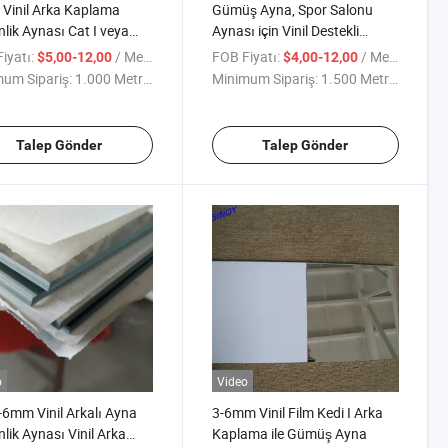
 Vinil Arka Kaplama
Gümüş Ayna, Spor Salonu
lik Aynası Cat I veya
Aynası için Vinil Destekli
 Film ile
Güvenlik Filmi ile
iyatı:
/ Metre kare
FOB Fiyatı:
/ Metre kare
$5,00-12,00
$4,00-12,00
um Sipariş:
1.000 Metrekare
Minimum Sipariş:
1.500 Metrekare
Talep Gönder
Talep Gönder
o
Video
mm Vinil Arkalı Ayna
3-6mm Vinil Film Kedi I Arka
lik Aynası Vinil Arka
Kaplama ile Gümüş Ayna