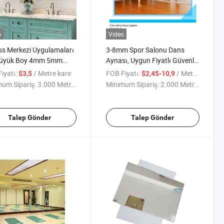
o
Video
ss Merkezi Uygulamaları
3-8mm Spor Salonu Dans
Büyük Boy 4mm 5mm
Aynası, Uygun Fiyatlı Güvenlik
alın Vinil Destekli
Duvar Aynası
iyatı:
/ Metre kare
FOB Fiyatı:
/ Metre kare
$3,5
$2,45-10,9
lik Aynası için Spor
um Sipariş:
3.000 Metrekare
Minimum Sipariş:
2.000 Metrekare
u,
Talep Gönder
Talep Gönder