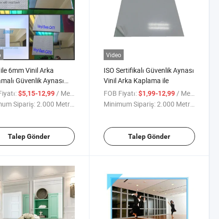
o
Video
le 6mm Vinil Arka
ISO Sertifikalı Güvenlik Aynası
malı Güvenlik Aynası
Vinil Arka Kaplama ile
rli Ayna
iyatı:
/ Metre kare
FOB Fiyatı:
/ Metre kare
$5,15-12,99
$1,99-12,99
um Sipariş:
2.000 Metrekare
Minimum Sipariş:
2.000 Metrekare
Talep Gönder
Talep Gönder