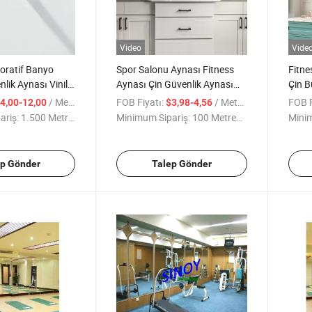
Video
Vide
oratif Banyo
Spor Salonu Aynası Fitness
Fitne
ik Aynası Vinil
Aynası Çin Güvenlik Aynası
Çin 
e (SMI-SM020)
Fabrikası
6mm K
/ Metre kare
FOB Fiyatı:
/ Metre kare
FOB F
4,00-12,00
$3,98-4,56
Güven
ariş:
1.500 Metrekare
Minimum Sipariş:
100 Metrekare
Minim
Salon
ep Gönder
Talep Gönder