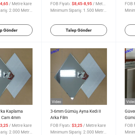
salonları, fitness kulüpleri,
Kapla
/ Metre kare
FOB Fiyatı:
/ Metre kare
FOB F
4,65
$8,45-8,95
yoga stüdyoları için ayna
ariş:
2.000 Metrekare
Minimum Sipariş:
1.500 Metrekare
Minim
ep Gönder
Talep Gönder
Video
Vide
 Arka Kaplama
3-6mm Gümüş Ayna Kedi II
Güven
a Cam 4mm
Arka Film
Gümü
/ Metre kare
FOB Fiyatı:
/ Metre kare
FOB F
3,25
$3,25
ariş:
2.000 Metrekare
Minimum Sipariş:
2.000 Metrekare
Minim