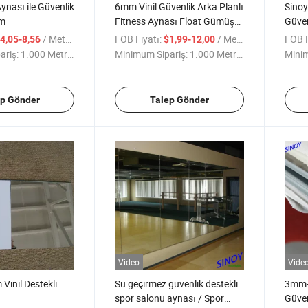
ynası ile Güvenlik
6mm Vinil Güvenlik Arka Planlı
Sinoy
lm
Fitness Aynası Float Gümüş
Güven
Ayna Camı
Cat II
/ Metre kare
FOB Fiyatı:
/ Metre kare
FOB F
4,05-8,56
$1,99-12,00
ariş:
1.000 Metrekare
Minimum Sipariş:
1.000 Metrekare
Minim
ep Gönder
Talep Gönder
Video
Vide
Vinil Destekli
Su geçirmez güvenlik destekli
3mm-6
a
spor salonu aynası / Spor
Güven