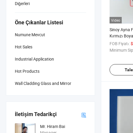
Diğerleri
Video
Öne Çıkanlar Listesi
Sinoy Ayna 
Numune Mevcut
Kırmızı Boy
FOB Fiyatı:
$
Hot Sales
Minimum Sip
Industrial Application
Tal
Hot Products
Wall Cladding Glass and Mirror
İletişim Tedarikçi
Mr. Hiram Bai
Manager