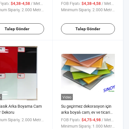
Satış
iyatı:
/ Metre kare
FOB Fiyatı:
/ Metre kare
$4,38-4,58
$4,38-4,58
um Sipariş:
2.000 Metrekare
Minimum Sipariş:
2.000 Metrekare
Talep Gönder
Talep Gönder
o
Video
lasik Arka Boyama Cam
Su geçirmez dekorasyon için
r Dekoru
arka boyalı cam, ev ve ticari
uygulamalar için kullanılır
um Sipariş:
2.000 Metrekare
FOB Fiyatı:
/ Metre kare
$4,75-4,98
Minimum Sipariş:
1.000 Metrekare