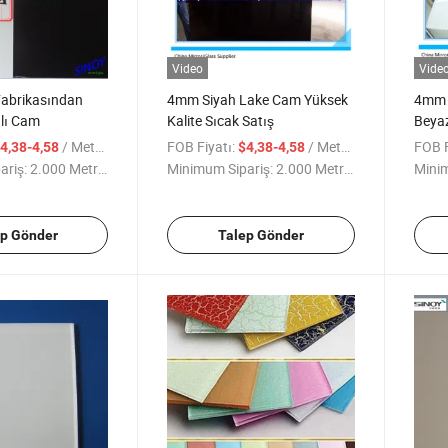
Video
Vide
Fabrikasından
4mm Siyah Lake Cam Yüksek
4mm E
alı Cam
Kalite Sıcak Satış
Beya
/ Metre kare
FOB Fiyatı:
/ Metre kare
FOB F
4,38-4,58
$4,38-4,58
ariş:
2.000 Metrekare
Minimum Sipariş:
2.000 Metrekare
Minim
ep Gönder
Talep Gönder