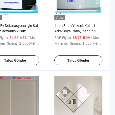
o
Video
v Dekorasyonu için Saf
4mm 5mm Yüksek Kaliteli
z Boyanmış Cam
Arka Boya Camı, İnsanları
Koruma Amaçlı Cat-I Film ve
iyatı:
/ Metre kare
FOB Fiyatı:
/ Metre kare
$4,38-4,58
$5,75-5,99
Cat-II Film ile
um Sipariş:
2.000 Metrekare
Minimum Sipariş:
1.000 Metrekare
Talep Gönder
Talep Gönder