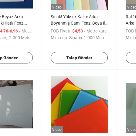
Video
Vide
e Beyaz Arka
Sıcak! Yüksek Kalite Arka
Ral 1
ki Katlı Fenzi
Boyanmış Cam, Fenzi Boya ile
Arka 
Müşteri Boyutunda
Mekan
/ Metre kare
FOB Fiyatı:
/ Metre kare
FOB F
4,76-6,96
$4,58
Cam
ariş:
2.000 Metrekare
Minimum Sipariş:
1.000 Metrekare
Minim
ep Gönder
Talep Gönder
Video
Vide