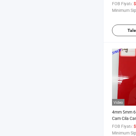
Fiyatı
FOB Fiyatı:
$
Minimum Sip
Tal
Video
4mm 5mm 6
Cam Cila C
FOB Fiyatı:
$
Minimum Sip