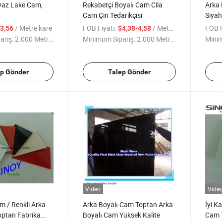
yaz Lake Cam,
Rekabetçi Boyalı Cam Cila
Arka 
Cam Çin Tedarikçisi
Siyah
Cam
/ Metre kare
FOB Fiyatı:
/ Metre kare
FOB F
3,56
$4,38-4,58
ariş:
2.000 Metrekare
Minimum Sipariş:
2.000 Metrekare
Minim
ep Gönder
Talep Gönder
Video
Vide
am / Renkli Arka
Arka Boyalı Cam Toptan Arka
İyi K
ptan Fabrika
Boyalı Cam Yüksek Kalite
Cam 