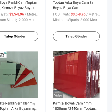
Boya Renkli Cam Toptan
Toptan Arka Boya Cam Saf
, Kırmızı, Beyaz Boyalı
Beyaz Boya Cam
iyatı:
/ Metre kare
FOB Fiyatı:
/ Metre kare
$3,5-8,96
$3,5-8,96
um Sipariş:
2.000 Metrekare
Minimum Sipariş:
2.000 Metrekare
Talep Gönder
Talep Gönder
o
Video
alite Renkli Verniklenmiş
Kırmızı Boyalı Cam 4mm
Toptan Arka Boyanmış
1830mm *2440mm Toptan