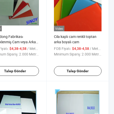
o
Video
dong Fabrikası
Cila kaplı cam renkli toptan
klenmiş Cam veya Arka
arka boyalı cam
nmış Cam Toptan Satışı
iyatı:
/ Metre kare
FOB Fiyatı:
/ Metre kare
$4,38-4,58
$4,38-4,58
um Sipariş:
2.000 Metrekare
Minimum Sipariş:
2.000 Metrekare
Talep Gönder
Talep Gönder