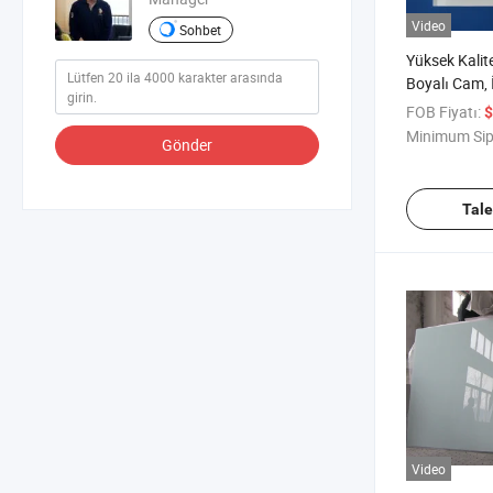
Video
Sohbet
Yüksek Kalit
Boyalı Cam, İ
Boyası ile
FOB Fiyatı:
$
Minimum Sip
Gönder
Tal
Video