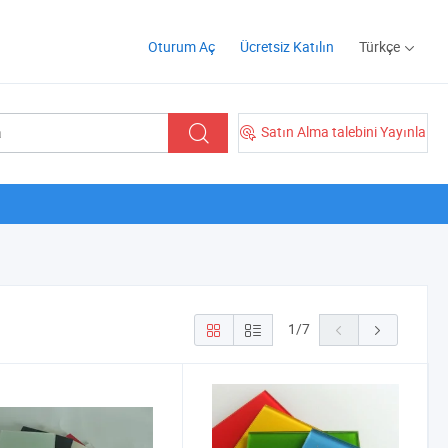
Oturum Aç
Ücretsiz Katılın
Türkçe
Satın Alma talebini Yayınla
1
/
7