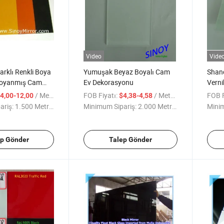
Video
Vide
klı Renkli Boya
Yumuşak Beyaz Boyalı Cam
Shan
Boyanmış Cam
Ev Dekorasyonu
Verni
Boya
/ Metre kare
FOB Fiyatı:
/ Metre kare
FOB F
4,00-12,00
$4,38-4,58
ariş:
1.500 Metrekare
Minimum Sipariş:
2.000 Metrekare
Minim
ep Gönder
Talep Gönder