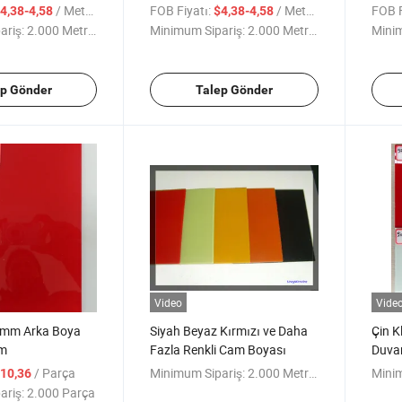
Cam
/ Metre kare
FOB Fiyatı:
/ Metre kare
FOB F
4,38-4,58
$4,38-4,58
ariş:
2.000 Metrekare
Minimum Sipariş:
2.000 Metrekare
Minim
ep Gönder
Talep Gönder
Video
Vide
mm Arka Boya
Siyah Beyaz Kırmızı ve Daha
Çin K
am
Fazla Renkli Cam Boyası
Duva
/ Parça
Minimum Sipariş:
2.000 Metrekare
Minim
10,36
ariş:
2.000 Parça