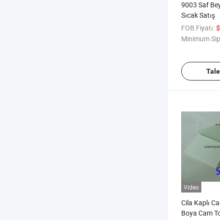
9003 Saf Be
Sıcak Satış
FOB Fiyatı:
$
Minimum Sip
Tal
Video
Cila Kaplı C
Boya Cam To