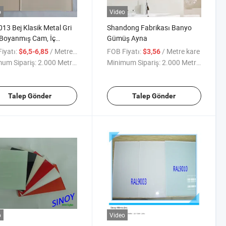
o
Video
013 Bej Klasik Metal Gri
Shandong Fabrikası Banyo
Boyanmış Cam, İç
Gümüş Ayna
 Dekorasyonu için Lake
iyatı:
/ Metre kare
FOB Fiyatı:
/ Metre kare
$6,5-6,85
$3,56
um Sipariş:
2.000 Metrekare
Minimum Sipariş:
2.000 Metrekare
Talep Gönder
Talep Gönder
o
Video