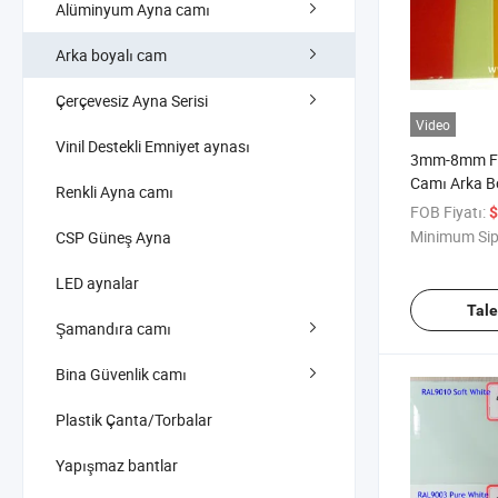
Alüminyum Ayna camı
Arka boyalı cam
Çerçevesiz Ayna Serisi
Video
Vinil Destekli Emniyet aynası
3mm-8mm Far
Camı Arka 
Renkli Ayna camı
Cila Cam
FOB Fiyatı:
$
Minimum Sip
CSP Güneş Ayna
LED aynalar
Tal
Şamandıra camı
Bina Güvenlik camı
Plastik Çanta/Torbalar
Yapışmaz bantlar