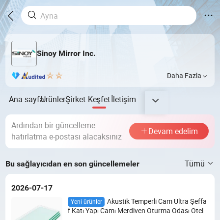
Sinoy Mirror Inc.
Daha Fazla
Ana sayfa
Ürünler
Şirket
Keşfet
İletişim
Ardından bir güncelleme
Devam edelim
hatırlatma e-postası alacaksınız
Tümü
Bu sağlayıcıdan en son güncellemeler
2026-07-17
Akustik Temperli Cam Ultra Şeffa
Yeni ürünler
f Katı Yapı Camı Merdiven Oturma Odası Otel