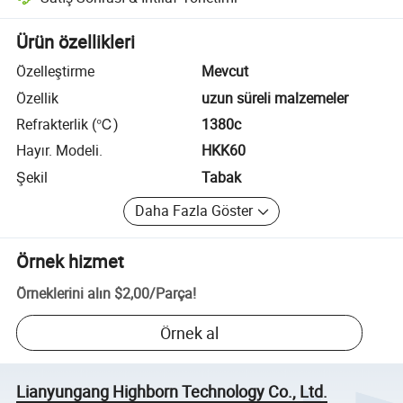
Platform destekli uyuşmazlık çözümü, uygun olduğunda iade veya geri 
Ürün özellikleri
Özelleştirme
Mevcut
Özellik
uzun süreli malzemeler
Refrakterlik (℃)
1380c
Hayır. Modeli.
HKK60
Şekil
Tabak
Daha Fazla Göster
Örnek hizmet
Örneklerini alın
$2,00
/
Parça
!
Örnek al
Lianyungang Highborn Technology Co., Ltd.