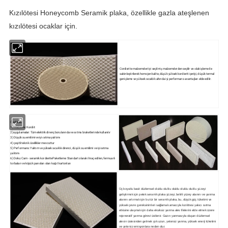
Kızılötesi Honeycomb Seramik plaka, özellikle gazla ateşlenen
kızılötesi ocaklar için.
Cordierite malzemeleri iyi seçilmiş malzemelerden seçilir ve ıslak işleme ile
sakinleştirilerek homojen kalite, düşük yüksek kordierit içeriği, düşük termal
genişleme ve yüksek sıcaklık altında iyi performans avantajları elde edilir.
Özellikler:
1) Malzeme: Kordiit
2)uygulamalar: Tüm elektrik direnç borularında ve ısıtma braketlerinde kullanılır
3) Düşük su emilimi ve iyi ısıtma yalıtımı
4) çeşitli teknik özellikler mevcuttur
5) Performans: Yalıtım ve yüksek sıcaklık direnci, düşük su emilimi ve iyi ısıtma
yalıtımı
6) Doku: Cam - seramik kordieritePaketleme: Standart olarak ihraç edilen, fermuarlı
torbaları ve köpük panoları olan kağıt kartonları
Üç boyutlu basit düzlemsel oluklu oluklu oluklu oluklu oluklu yüzeyi
geliştirmek için petek seramik plaka yüzeyi, belirli yüzey alanını ve yanma
alanını artırmak için bu tür bir seramik plaka, bu, düşük güç tüketimi ve
yüksek çevre gereksinimleri sağlamak amacıyla kızılötesi yakıcı ısıtma
etkisine ulaşmak için daha eksiksiz yanma alev filelerini elde etmek üzere
rejeneratif yanma görevi üstlenir. Gazın yanmasıyla oluşan düzlemsel
alevin üstesinden gelmek çok uzun, yetersiz yanma, yüksek enerji tüketimi
ve yetersiz emisyonlara neden olur.