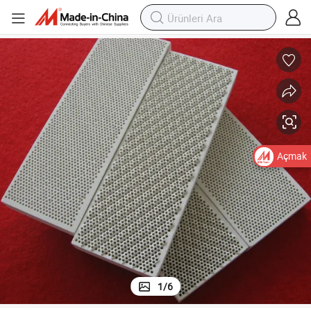
kası
Gazlı ocak brülörü için uzak kızılötesi kordiyerit petek seramik yanma pla
Açmak
1
/
6