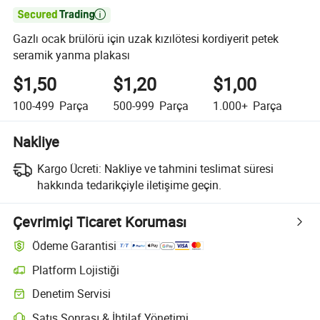

Gazlı ocak brülörü için uzak kızılötesi kordiyerit petek
seramik yanma plakası
$1,50
$1,20
$1,00
100-499
Parça
500-999
Parça
1.000+
Parça
Nakliye
Kargo Ücreti:
Nakliye ve tahmini teslimat süresi
hakkında tedarikçiyle iletişime geçin.
Çevrimiçi Ticaret Koruması
Ödeme Garantisi
Platform Lojistiği
Platform destekli lojistik ile daha net gönderi takibi
Denetim Servisi
Seçime bağlı ön sevkiyat denetimi kalite ve miktar kontrolleri için
Satış Sonrası & İhtilaf Yönetimi