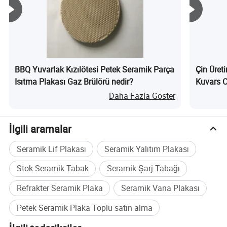
Paketleme ve Teslimat:
BBQ Yuvarlak Kızılötesi Petek Seramik Parça
Çin Üreti
Isıtma Plakası Gaz Brülörü nedir?
Kuvars C
Daha Fazla Göster
İlgili aramalar
Seramik Lif Plakası
Seramik Yalıtım Plakası
Stok Seramik Tabak
Seramik Şarj Tabağı
Ambalaj
Refrakter Seramik Plaka
Seramik Vana Plakası
Önce plastik/polibay ve baloncuk torbaları ile ambalajlayacağız, ardından köpük kutusuna, sonunda ahşap kutulara/karton/palet veya
Ayrıntıla
özelleştirilmiş pakete yerleştirileceğiz. Her paket İngilizce kurulum talimatlarıyla birlikte sunulabilir.
rı
Petek Seramik Plaka Toplu satın alma
Teslima
t
Herhangi bir kurye tarafından teslimat yapabiliriz, örn. TNT, UPS, FedEx, EMS vs. Hava, deniz vb. ile de yapabiliriz. En güvenli,
verimli ve rahat ulaşımı sağlamak için müşterilerin gereksinimlerine göre yolu seçebiliriz.
Ayrıntıla
rı