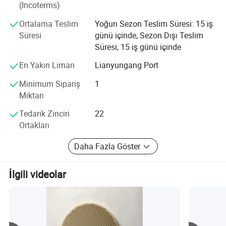
(Incoterms)
karşılaştırıldığında, korozyon direnci, asit ve alkali direnci,
oksidasyon direnci, yalıtım, manyetik olmayan, iyi
Ortalama Teslim
Yoğun Sezon Teslim Süresi: 15 iş
kimyasal kararlılık ve diğer mükemmel performans; bu
Süresi
günü içinde, Sezon Dışı Teslim
nedenle genellikle metal malzemenin bulunduğu ortamda
Süresi, 15 iş günü içinde
kullanılır.
En Yakın Liman
Lianyungang Port
Bugüne kadar ürünlerimizi 100'den fazla ülkeye ihraç ettik
Minimum Sipariş
1
ve seramik ürünlerimizin çoğu Avrupa, ABD ve diğer
Miktarı
ülkelere ihraç ediliyor
Tedarik Zinciri
22
Ortakları
Sizin için yapabileceklerimiz:
Daha Fazla Göster
1.Yüksek kaliteli ürünler
2.optimum fiyat
3.Güvenli taşıma
İlgili videolar
4.Numune hizmeti
5.Özel boyut
Kırık mallar için 6.Compensate
7.Güvenli paket
8.Satış sonrası hizmet
9.Düşük satın alma riski......