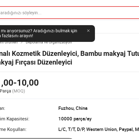
 mı arıyorsunuz? Aradığınızı bulmak için
 fazlasını arayın!
ni Ürünleri
Depolama ve Organizasyon

nalı Kozmetik Düzenleyici, Bambu makyaj Tut
kyaj Fırçası Düzenleyici
,00-10,00
 Parça
(MOQ)
an:
Fuzhou, China
im Kapasitesi:
10000 parça/ay
me Koşulları:
L/C, T/T, D/P, Western Union, Paypal,