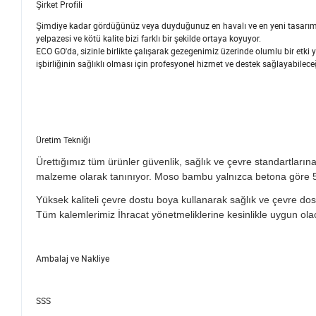
Şirket Profili
Şimdiye kadar gördüğünüz veya duyduğunuz en havalı ve en yeni tasarımlar
yelpazesi ve kötü kalite bizi farklı bir şekilde ortaya koyuyor.
ECO GO'da, sizinle birlikte çalışarak gezegenimiz üzerinde olumlu bir etki y
işbirliğinin sağlıklı olması için profesyonel hizmet ve destek sağlayabilec
Üretim Tekniği
Ürettığımız tüm ürünler güvenlik, sağlık ve çevre standartların
malzeme olarak tanınıyor. Moso bambu yalnızca betona göre 5 
Yüksek kaliteli çevre dostu boya kullanarak sağlık ve çevre do
Tüm kalemlerimiz İhracat yönetmeliklerine kesinlikle uygun ola
Ambalaj ve Nakliye
SSS