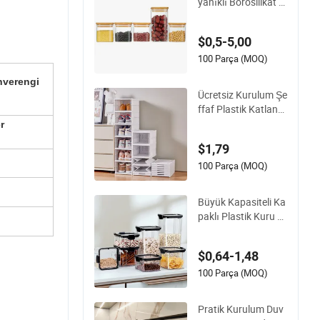
yanıklı Borosilikat C
am Baharat Saklam
a Kavanozları için Ki
$0,5-5,00
ler
100 Parça (MOQ)
hverengi
Ücretsiz Kurulum Şe
ffaf Plastik Katlana
bilir Ayakkabı Sakla
r
ma Kutusu Basit En
$1,79
tegre Ayakkabı Rafı
100 Parça (MOQ)
Büyük Kapasiteli Ka
paklı Plastik Kuru Gı
da Saklama Kutusu
Şeffaf Tahıl Bahara
$0,64-1,48
t Saklama Kavanoz
u Mutfak Aksesuarl
100 Parça (MOQ)
arı
Pratik Kurulum Duv