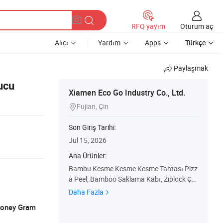
Oturum aç
RFQ yayım
Alıcı
Yardım
Apps
Türkçe
Paylaşmak
ucu
Xiamen Eco Go Industry Co., Ltd.
Fujian, Çin

Son Giriş Tarihi:
Jul 15, 2026
Ana Ürünler:
Bambu Kesme Kesme Kesme Tahtası Pizz
a Peel, Bamboo Saklama Kabı, Ziplock Ça
nta Saklama Düzenleyici Sarma Dağıtıcı,
Daha Fazla
Bamboo Raf Rafı, Bamboo çay Kutusu, M
 Money Gram
utfak gereçleri salata, tahta Servis Tepsisi,
Çamaşır sepeti Yuvası Rafı, Dizüstü Bilgis