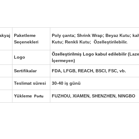
akyaj
Paketleme
Poly çanta; Shrink Wrap; Beyaz Kutu; ka
Seçenekleri
Kutu; Renkli Kutu; Özelleştirilebilir.
Özelleştirilmiş Logo kabul edilebilir (
Laze
Logo
İçermeyen)
Sertifikalar
FDA, LFGB, REACH, BSCI, FSC, vb.
Teslimat süresi
30-40 iş günü
Yükleme
FUZHOU, XIAMEN, SHENZHEN, NINGBO
Portu