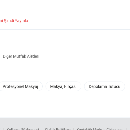
ni Şimdi Yayınla
Diğer Mutfak Aletleri
Profesyonel Makyaj
Makyaj Fırçası
Depolama Tutucu
i
Kullanıcı Sözleşmesi
Gizlilik Politikası
Kontaktör Made-in-China.com