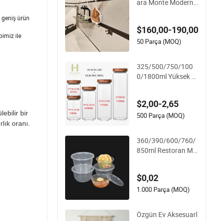
ara Monte Modern
Ray Modüler Depola
 geniş ürün
ma Sistemi Giriş Sal
$160,00-190,00
onu için
bimiz ile
50 Parça (MOQ)
325/500/750/100
0/1800ml Yüksek B
orosilikat Ev Mutfak
Gıda Baharat Cam
$2,00-2,65
Saklama Kabı Kava
ebilir bir
nozu Kaliteli Sızdır
500 Parça (MOQ)
lık oranı.
maz Silikon Yüzük A
hşap Akasya Kapak
360/390/600/760/
ile
850ml Restoran Mu
tfak Ev Dış Mekan A
raç Kullanımı için Te
$0,02
k Kullanımlık Plastik
Küçük Yuvarlak Kas
1.000 Parça (MOQ)
e
Özgün Ev Aksesuarl