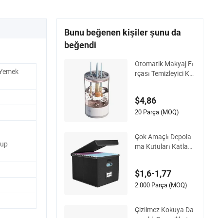
Bunu beğenen kişiler şunu da
beğendi
Otomatik Makyaj Fı
 Yemek
rçası Temizleyici Kur
utucu Çeşitli Güzelli
k Fırçası Boyutları i
$4,86
çin Ez29690
20 Parça (MOQ)
Çok Amaçlı Depola
up
ma Kutuları Katlana
bilir Kumaş Depola
ma Kutusu Dosya D
$1,6-1,77
üzenleyici Kapaklı
2.000 Parça (MOQ)
Çizilmez Kokuya Da