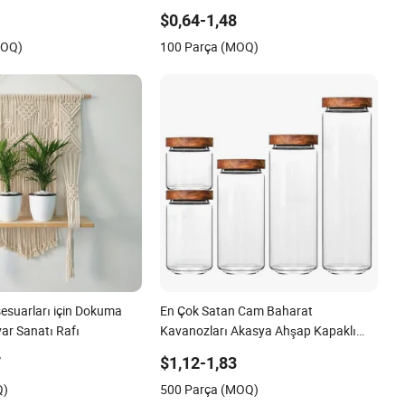
 Ayakkabı Rafı
Baharat Saklama Kavanozu Mutfak
$0,64-1,48
Aksesuarları
MOQ)
100 Parça (MOQ)
esuarları için Dokuma
En Çok Satan Cam Baharat
r Sanatı Rafı
Kavanozları Akasya Ahşap Kapaklı
Baharat Saklama Kavanozu Seti
7
$1,12-1,83
Mutfak Kullanımı İçin
Q)
500 Parça (MOQ)