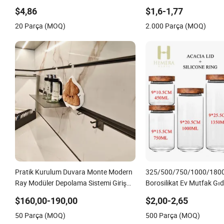
Boyutları için Ez29690
Dosya Düzenleyici Kapakl
$4,86
$1,6-1,77
20 Parça (MOQ)
2.000 Parça (MOQ)
Pratik Kurulum Duvara Monte Modern
325/500/750/1000/1800
Ray Modüler Depolama Sistemi Giriş
Borosilikat Ev Mutfak Gı
Salonu için
Cam Saklama Kabı Kavano
$160,00-190,00
$2,00-2,65
Sızdırmaz Silikon Yüzük
50 Parça (MOQ)
500 Parça (MOQ)
Kapak ile