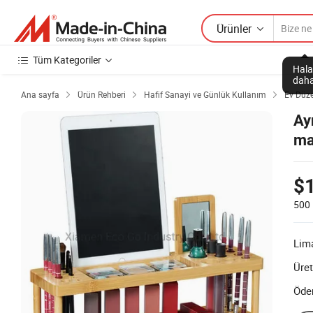
Ürünler
Tüm Kategoriler
Hala
daha
Ana sayfa
Ürün Rehberi
Hafif Sanayi ve Günlük Kullanım
Ev Düze



Ay
ma
$1
500
Lim
Üret
Öde