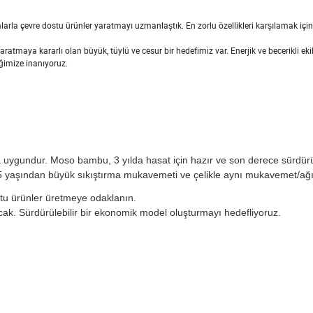
la çevre dostu ürünler yaratmayı uzmanlaştık. En zorlu özellikleri karşılamak için
aratmaya kararlı olan büyük, tüylü ve cesur bir hedefimiz var. Enerjik ve becerikli eki
eğimize inanıyoruz.
a uygundur. Moso bambu, 3 yılda hasat için hazır ve son derece sürdürül
yaşından büyük sıkıştırma mukavemeti ve çelikle aynı mukavemet/ağır
stu ürünler üretmeye odaklanın.
cak
.
Sürdürülebilir bir ekonomik model oluşturmayı hedefliyoruz.