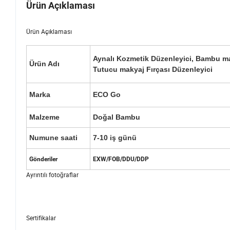
Ürün Açıklaması
Ürün Açıklaması
Aynalı Kozmetik Düzenleyici, Bambu m
Ürün Adı
Tutucu makyaj Fırçası Düzenleyici
Marka
ECO Go
Malzeme
Doğal Bambu
Numune saati
7-10 iş günü
Gönderiler
EXW/FOB/DDU/DDP
Ayrıntılı fotoğraflar
Sertifikalar