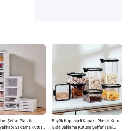
ayar Masası Monitör Standı, küvet-makya
j Masası Düzenleyici
lum Şeffaf Plastik
Büyük Kapasiteli Kapaklı Plastik Kuru
 Ayakkabı Saklama Kutusu
Gıda Saklama Kutusu Şeffaf Tahıl