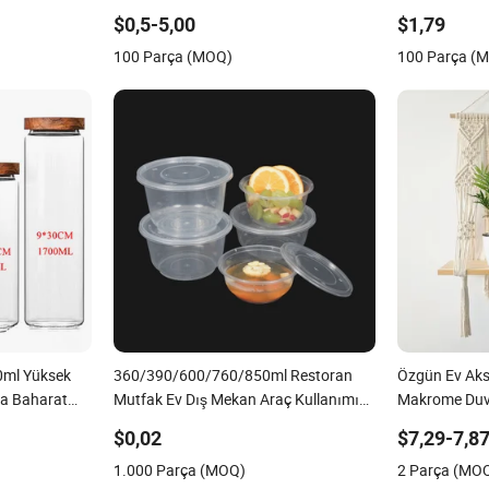
ı
için Kiler
Basit Entegre
$0,5-5,00
$1,79
100 Parça (MOQ)
100 Parça (
ml Yüksek
360/390/600/760/850ml Restoran
Özgün Ev Aks
da Baharat
Mutfak Ev Dış Mekan Araç Kullanımı
Makrome Duva
zu Kaliteli
için Tek Kullanımlık Plastik Küçük
$0,02
$7,29-7,8
 Ahşap Akasya
Yuvarlak Kase
1.000 Parça (MOQ)
2 Parça (MO