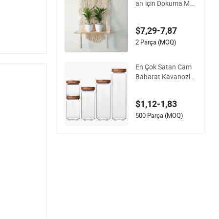
arı için Dokuma Ma
krome Duvar Sanatı
Rafı
$7,29-7,87
2 Parça (MOQ)
En Çok Satan Cam
Baharat Kavanozlar
ı Akasya Ahşap Kap
aklı Baharat Saklam
$1,12-1,83
a Kavanozu Seti Mu
tfak Kullanımı İçin
500 Parça (MOQ)